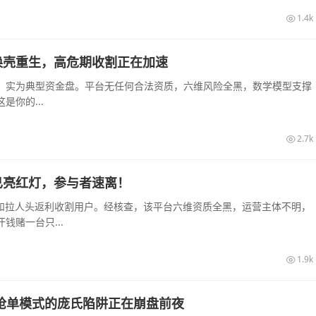
1.4k
换壳重生，高危期收割正在加速
，实为典型资金盘。平台无任何合法资质，六维风险全黑，数学模型支撑
你的...
2.7k
已亮红灯，参与者速离！
息和拉人头返利收割用户。经核查，该平台六维资质全黑，运营主体不明，
赌一台只...
1.9k
销抢单模式的庞氏陷阱正在崩盘前夜