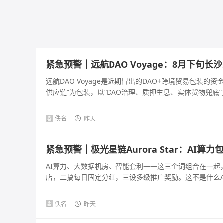
紧急预警｜远航DAO Voyage：8月下旬
远航DAO Voyage是近期冒出的DAO+跨境贸易包装
供应链”为包装，以“DAO治理、质押生息、实体货物兜底”为
佚名
昨天
紧急预警｜极光星链Aurora Star：AI
AI算力、大数据机房、智能套利——这三个词组合在一
店，二搞每日固定分红，三设多级推广奖励。这不是什么AI
佚名
昨天