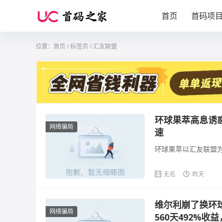
首页
首码项
位置：
首页
/
标签页
/ 汇友联盟
环球果萃高息诱
网络骗局
速
环球果萃以汇友联盟为
无名
昨天
维尔利崩了换环
网络骗局
560天492%收