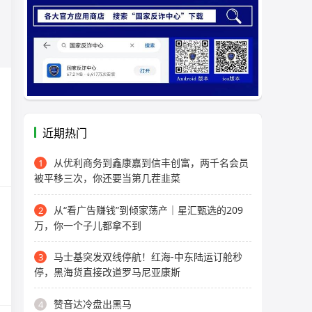
近期热门
从优利商务到鑫康嘉到信丰创富，两千名会员
1
被平移三次，你还要当第几茬韭菜
从“看广告赚钱”到倾家荡产｜星汇甄选的209
2
万，你一个子儿都拿不到
马士基突发双线停航！红海-中东陆运订舱秒
3
停，黑海货直接改道罗马尼亚康斯
赞音达冷盘出黑马
4