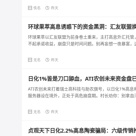
佚名
昨天
环球果萃高息诱惑下的资金黑洞：汇友联盟
环球果萃以汇友联盟为前身卷土重来，主打高息外汇托管
不起承诺收益，崩盘只是时间问题。别再妄想一夜暴富，这是
无名
昨天
日化1%皆是刀口舔血，ATI农创未来资金盘
ATI农创未来打着瑞士高科技与助农旗号，以日化1%高
服务器设在境外，正处于高危崩盘期。村长劝你：别拿血汗钱
无名
昨天
贞观天下日化2.2%高息陶瓷骗局：六级传