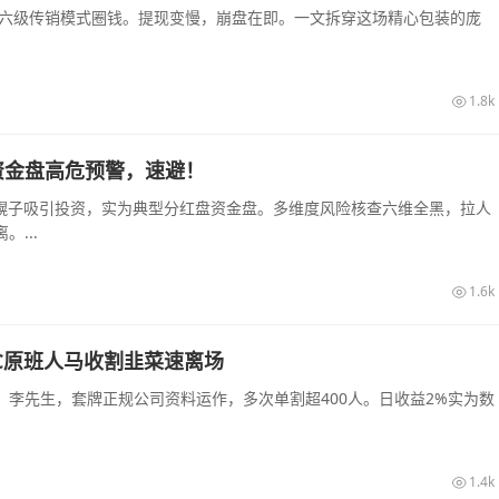
和六级传销模式圈钱。提现变慢，崩盘在即。一文拆穿这场精心包装的庞
1.8k
资金盘高危预警，速避！
农幌子吸引投资，实为典型分红盘资金盘。多维度风险核查六维全黑，拉人
...
1.6k
C原班人马收割韭菜速离场
李先生，套牌正规公司资料运作，多次单割超400人。日收益2%实为数
1.4k