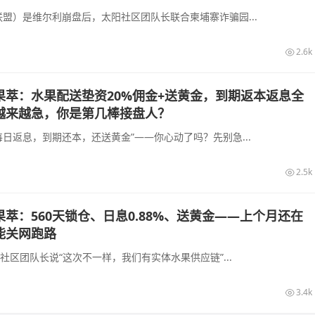
盟）是维尔利崩盘后，太阳社区团队长联合柬埔寨诈骗园...
2.6k
果萃：水果配送垫资20%佣金+送黄金，到期返本返息全
越来越急，你是第几棒接盘人？
日返息，到期还本，还送黄金”——你心动了吗？先别急...
2.5k
萃：560天锁仓、日息0.88%、送黄金——上个月还在
能关网跑路
社区团队长说“这次不一样，我们有实体水果供应链”...
3.4k