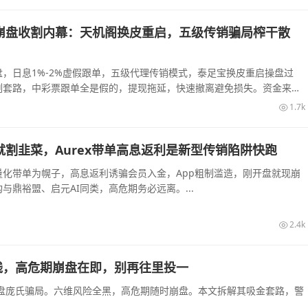
崩盘收割内幕：天机阁换皮重启，五级传销骗局榨干散
，日息1%-2%虚假跟单，五级代理传销模式，泰足宝换皮重启操盘过
割套路，中彩票跟单全是假的，提现拖延，快速撤离避免损失。资金来源
1.7k
割韭菜，Aurex带单高息返利是新型传销陷阱快跑
量化带单为幌子，高息返利诱骗会员入金，App粗制滥造，刚开盘就现崩
与鼎裕盟、启元AI同类，高危期务必远离。...
2.4k
钱，高危期崩盘在即，别再往里投一
盘庞氏骗局。六维风险全黑，高危期随时崩盘。本文拆解其吸金套路，警