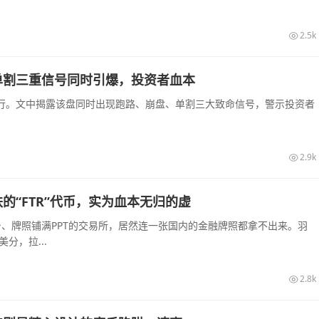
2.5k
单割三重信号同时引爆，投资者血本
行。文中揭露该盘同时出现跑路、崩盘、单割三大致命信号，警示投资者
2.9k
“FTR”代币，实为血本无归的虚
站台、牌照铺满PPT的交易所，居然连一张国内的金融牌照都拿不出来。羽
分，拉...
2.8k