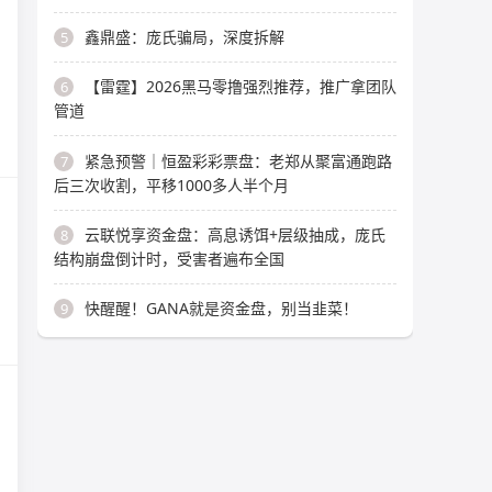
鑫鼎盛：庞氏骗局，深度拆解
5
【雷霆】2026黑马零撸强烈推荐，推广拿团队
6
管道
紧急预警｜恒盈彩彩票盘：老郑从聚富通跑路
7
后三次收割，平移1000多人半个月
云联悦享资金盘：高息诱饵+层级抽成，庞氏
8
结构崩盘倒计时，受害者遍布全国
快醒醒！GANA就是资金盘，别当韭菜！
9