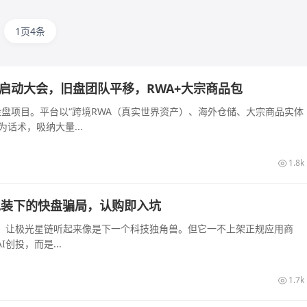
1页4条
长沙启动大会，旧盘团队平移，RWA+大宗商品包
的资金盘项目。平台以“跨境RWA（真实世界资产）、海外仓储、大宗商品实体
话术，吸纳大量...
1.8k
算力包装下的快盘骗局，认购即入坑
起，让极光星链听起来像是下一个科技独角兽。但它一不上架正规应用商
创投，而是...
1.7k