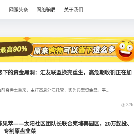
目
网赚头条
网络骗局
关于我们
惑下的资金黑洞：汇友联盟换壳重生，高危期收割正在加
前身卷土重来，主打高息外汇托管，实为典型资金盘。平...
2.7k
球果萃——太阳社区团队长联合柬埔寨园区，20万起投、
益，专割原盘韭菜