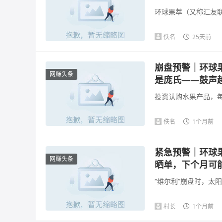
环球果萃（又称汇友联
佚名
25天前
崩盘预警｜环球
网赚头条
是庞氏——鼓声
投资认购水果产品，每
佚名
1个月前
紧急预警｜环球果
网赚头条
晒单，下个月可
“维尔利”崩盘时，太阳
村长
1个月前