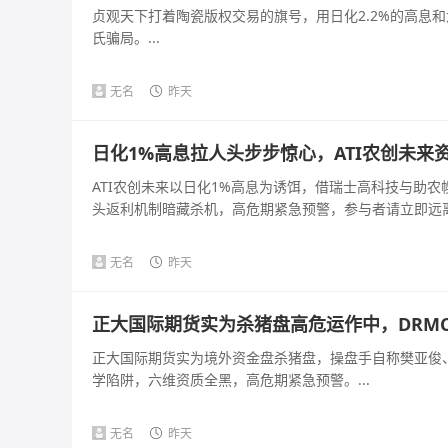
贞观天下打着陶瓷版权交易的旗号，用日化2.2%的高息
氏骗局。...
无名
昨天
日化1%高息拉人头步步惊心，ATI农创未来
ATI农创未来以日化1%高息为诱饵，借瑞士高科技与助
头返利机制暗藏杀机，高危期紧急预警，参与者请立即远离。
无名
昨天
正大国际期货实为杀猪盘高危运作中，DRM
正大国际期货实为境外资金盘杀猪盘，操盘手自称樊亚俊、
学陷阱，六维资质全黑，高危期紧急预警。...
无名
昨天