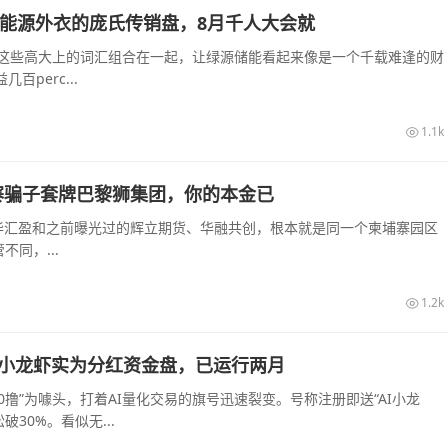
披着新能源外衣的庞氏传销盘，8月千人大会就
—这些高大上的词汇组合在一起，让绿源储能看起来像是一个千载难逢的财
perc...
1.1k
寨骗子套牌巴黎狮集团，你的本金已
华汇盈和之前曝光过的辉立期货、华融共创，根本就是同一个柬埔寨园区
同，...
1.2k
，AI小龙虾实为分红资金盘，已运行两月
“0撸”为噱头，打着AI量化交易的旗号迅速裂变。号称注册即送“AI小龙
30%。看似无...