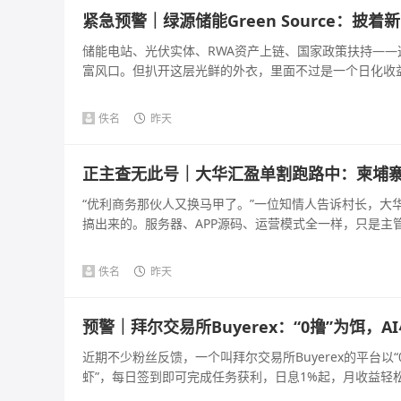
紧急预警｜绿源储能Green Source：
储能电站、光伏实体、RWA资产上链、国家政策扶持—
富风口。但扒开这层光鲜的外衣，里面不过是一个日化收益几百
佚名
昨天
正主查无此号｜大华汇盈单割跑路中：柬埔
“优利商务那伙人又换马甲了。”一位知情人告诉村长，大
搞出来的。服务器、APP源码、运营模式全一样，只是主管不
佚名
昨天
预警｜拜尔交易所Buyerex：“0撸”为饵
近期不少粉丝反馈，一个叫拜尔交易所Buyerex的平台以
虾”，每日签到即可完成任务获利，日息1%起，月收益轻松破