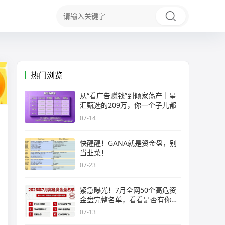
热门浏览
从“看广告赚钱”到倾家荡产｜星
汇甄选的209万，你一个子儿都
07-14
快醒醒！GANA就是资金盘，别
当韭菜！
07-23
紧急曝光！7月全网50个高危资
金盘完整名单，看看是否有你正
在
07-13