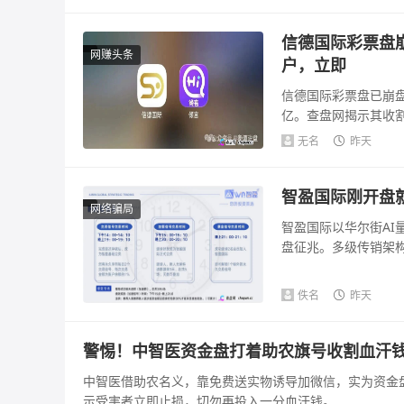
信德国际彩票盘
网赚头条
户，立即
信德国际彩票盘已崩盘
亿。查盘网揭示其收
可疑，法律风险...
无名
昨天
智盈国际刚开盘就
网络骗局
智盈国际以华尔街AI
盘征兆。多级传销架构
佚名
昨天
警惕！中智医资金盘打着助农旗号收割血汗
中智医借助农名义，靠免费送实物诱导加微信，实为资金
示受害者立即止损，切勿再投入一分血汗钱。...