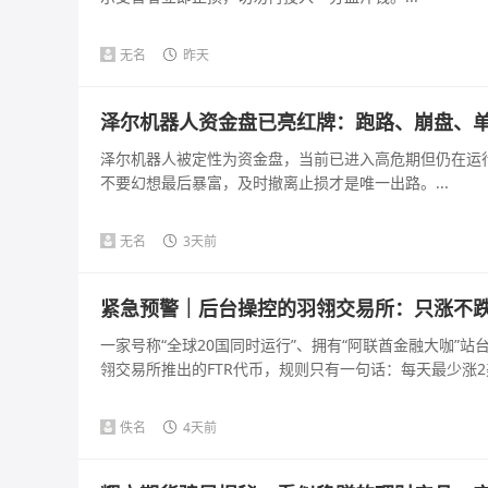
无名
昨天
泽尔机器人资金盘已亮红牌：跑路、崩盘、
泽尔机器人被定性为资金盘，当前已进入高危期但仍在运
不要幻想最后暴富，及时撤离止损才是唯一出路。...
无名
3天前
紧急预警｜后台操控的羽翎交易所：只涨不跌的
一家号称“全球20国同时运行”、拥有“阿联酋金融大咖”
翎交易所推出的FTR代币，规则只有一句话：每天最少涨2美
佚名
4天前