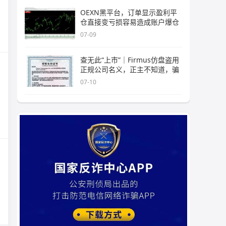
OEXN黑平台，订单显示盈利平
仓直接变亏损容易造成账户爆仓
07-09
查无此“上市”｜Firmus仿盘盗用
正规公司名义，正主不知道，骗
07-10