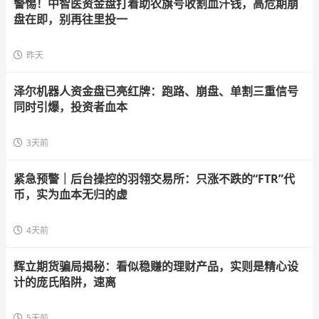
警惕！中智医资金盘打着助农旗号收割血汗钱，高危期崩
盘在即，别再往里投一
昨天
泽尔机器人资金盘已亮红牌：跑路、崩盘、单割三重信号
同时引爆，投资者血本
3天前
紧急预警｜后台操控的羽翎交易所：只涨不跌的“FTR”代
币，实为血本无归的虚
4天前
辉立期货骗局揭秘：看似稳赚的理财产品，实则是精心设
计的庞氏陷阱，速离
5天前