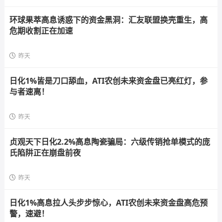
环球果萃高息诱惑下的资金黑洞：汇友联盟换壳重生，高
危期收割正在加速
昨天
日化1%皆是刀口舔血，ATI农创未来资金盘已亮红灯，参
与者速离！
昨天
贞观天下日化2.2%高息陶瓷骗局：六级传销抢单模式的庞
氏陷阱正在崩盘前夜
昨天
日化1%高息拉人头步步惊心，ATI农创未来资金盘高危预
警，速避！