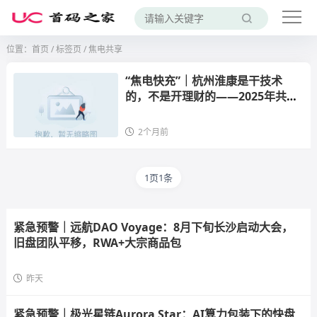
位置：
首页
/
标签页
/ 焦电共享
“焦电快充”｜杭州淮康是干技术
的，不是开理财的——2025年共享
充电宝诈骗案回顾，你的U最终流向
境外钱包
2个月前
1页1条
紧急预警｜远航DAO Voyage：8月下旬长沙启动大会，
旧盘团队平移，RWA+大宗商品包
昨天
紧急预警｜极光星链Aurora Star：AI算力包装下的快盘