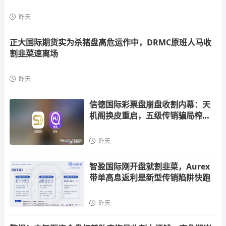
昨天
正大国际期货实为杀猪盘高危运作中，DRMC原班人马收
割韭菜速离场
昨天
信德国际彩票盘崩盘收割内幕：天
机阁换皮重启，五级传销骗局榨干
散户，立即
昨天
智盈国际刚开盘就割韭菜，Aurex
带单高息返利是新型传销陷阱快跑
昨天