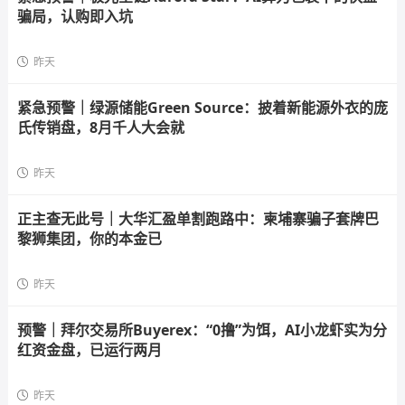
骗局，认购即入坑
昨天
紧急预警｜绿源储能Green Source：披着新能源外衣的庞
氏传销盘，8月千人大会就
昨天
正主查无此号｜大华汇盈单割跑路中：柬埔寨骗子套牌巴
黎狮集团，你的本金已
昨天
预警｜拜尔交易所Buyerex：“0撸”为饵，AI小龙虾实为分
红资金盘，已运行两月
昨天