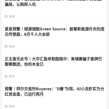
骗局，认购即入坑
昨天
紧急预警｜绿源储能Green Source：披着新能源外衣的庞
氏传销盘，8月千人大会就
昨天
正主查无此号｜大华汇盈单割跑路中：柬埔寨骗子套牌巴
黎狮集团，你的本金已
昨天
预警｜拜尔交易所Buyerex：“0撸”为饵，AI小龙虾实为分
红资金盘，已运行两月
昨天