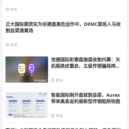
昨天
正大国际期货实为杀猪盘高危运作中，DRMC原班人马收
割韭菜速离场
昨天
信德国际彩票盘崩盘收割内幕：天
机阁换皮重启，五级传销骗局榨干
散户，立即
昨天
智盈国际刚开盘就割韭菜，Aurex
带单高息返利是新型传销陷阱快跑
昨天