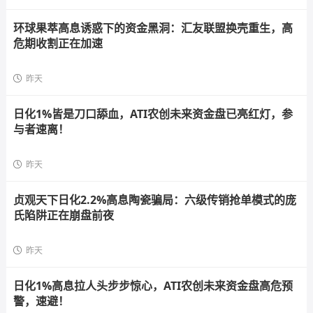
环球果萃高息诱惑下的资金黑洞：汇友联盟换壳重生，高
危期收割正在加速
昨天
日化1%皆是刀口舔血，ATI农创未来资金盘已亮红灯，参
与者速离！
昨天
贞观天下日化2.2%高息陶瓷骗局：六级传销抢单模式的庞
氏陷阱正在崩盘前夜
昨天
日化1%高息拉人头步步惊心，ATI农创未来资金盘高危预
警，速避！