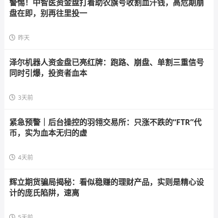
警惕！中智医资金盘打着助农旗号收割血汗钱，高危期崩
盘在即，别再往里投一
昨天
泽尔机器人资金盘已亮红牌：跑路、崩盘、单割三重信号
同时引爆，投资者血本
3天前
紧急预警｜后台操控的羽翎交易所：只涨不跌的“FTR”代
币，实为血本无归的虚
4天前
辉立期货骗局揭秘：看似稳赚的理财产品，实则是精心设
计的庞氏陷阱，速离
5天前