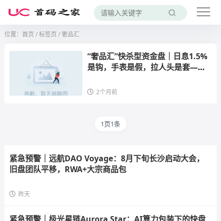
位置：
首页
/
标签页
/ 奢品汇
“奢品汇”快杀型资金盘｜日息1.5%
是钩，手表是假，拉人头是套——
优利商务换皮再割，操盘手陆川还
是陆虎都不重要，重要的是你的钱
2个月前
已经取不出来了
1页1条
紧急预警｜远航DAO Voyage：8月下旬长沙启动大会，
旧盘团队平移，RWA+大宗商品包
昨天
紧急预警｜极光星链Aurora Star：AI算力包装下的快盘