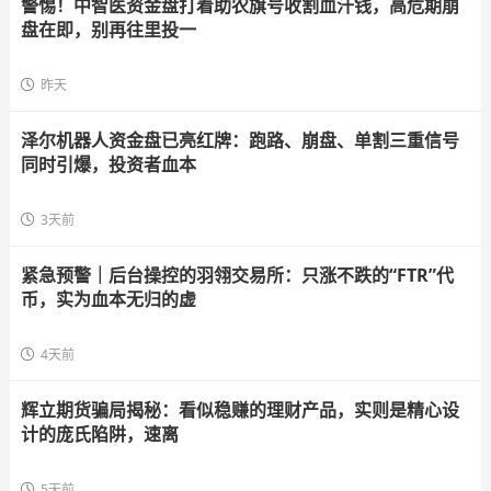
警惕！中智医资金盘打着助农旗号收割血汗钱，高危期崩
盘在即，别再往里投一
昨天
泽尔机器人资金盘已亮红牌：跑路、崩盘、单割三重信号
同时引爆，投资者血本
3天前
紧急预警｜后台操控的羽翎交易所：只涨不跌的“FTR”代
币，实为血本无归的虚
4天前
辉立期货骗局揭秘：看似稳赚的理财产品，实则是精心设
计的庞氏陷阱，速离
5天前