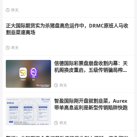
昨天
正大国际期货实为杀猪盘高危运作中，DRMC原班人马收
割韭菜速离场
昨天
信德国际彩票盘崩盘收割内幕：天
机阁换皮重启，五级传销骗局榨干
散户，立即
昨天
智盈国际刚开盘就割韭菜，Aurex
带单高息返利是新型传销陷阱快跑
昨天