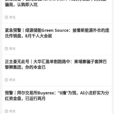
骗局，认购即入坑
昨天
紧急预警｜绿源储能Green Source：披着新能源外衣的庞
氏传销盘，8月千人大会就
昨天
正主查无此号｜大华汇盈单割跑路中：柬埔寨骗子套牌巴
黎狮集团，你的本金已
昨天
预警｜拜尔交易所Buyerex：“0撸”为饵，AI小龙虾实为分
红资金盘，已运行两月
昨天