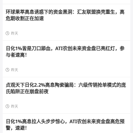
环球果萃高息诱惑下的资金黑洞：汇友联盟换壳重生，高
危期收割正在加速
昨天
日化1%皆是刀口舔血，ATI农创未来资金盘已亮红灯，参
与者速离！
昨天
贞观天下日化2.2%高息陶瓷骗局：六级传销抢单模式的庞
氏陷阱正在崩盘前夜
昨天
日化1%高息拉人头步步惊心，ATI农创未来资金盘高危预
警，速避！