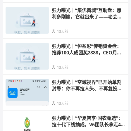
强力曝光｜“集优商城”互助盘：惠
利多刚崩，它就出来了——老会员
抢不到单、新人一来秒
13天前
强力曝光｜“恒盈彩”传销资金盘：
推荐100人成团奖2888，CEO月薪3
8888——你拉的人头，法院正
13天前
强力曝光｜“空域视界”已开始单割
封号：你不再拉人头、不再复投，
账户随时会被封——操
13天前
强力曝光｜“华夏智享·国农甄选”：
拉十代下线抽成，V6团队长拿走4