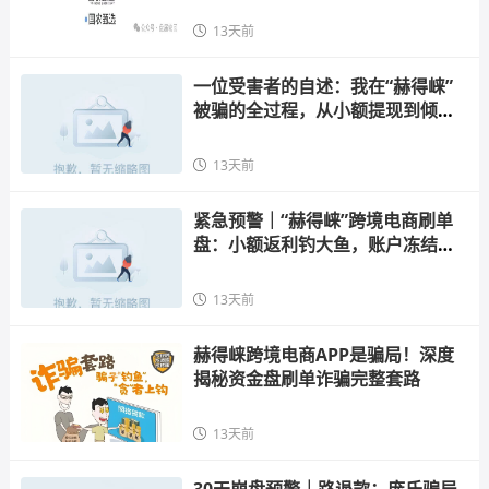
0%——这不是助农，这是
13天前
一位受害者的自述：我在“赫得崃”
被骗的全过程，从小额提现到倾家
荡产
13天前
紧急预警｜“赫得崃”跨境电商刷单
盘：小额返利钓大鱼，账户冻结后
连环收费，崩盘在即
13天前
赫得崃跨境电商APP是骗局！深度
揭秘资金盘刷单诈骗完整套路
13天前