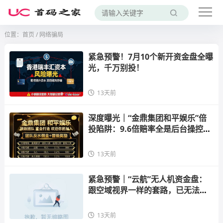
位置：
首页
/
网络骗局
紧急预警！7月10个新开资金盘全曝
光，千万别投！
13天前
深度曝光｜“金鼎集团和平娱乐”倍
投陷阱：9.6倍赔率全是后台操控，
连输四期爆仓清零——
13天前
紧急预警｜“云航”无人机资金盘：
跟空域视界一样的套路，已无法提
现，充值补贴全是后台
13天前