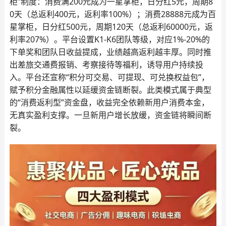
柜”制度：消费满200元成为一星掌柜，日分红5元，周期8
0天（总返利400元，返利率100%）；消费28888元成为百
星掌柜，日分红500元，周期120天（总返利60000元，返
利率207%）。平台设置K1-K6团队等级，对应1%-20%的
下单奖和团队日收益提成，业绩越高返利越丰厚。同时推
出差旅交通费报销、考察接待等福利，诱导用户持续投
入。平台还宣称“积分可交易、可提现、可兑换权益包”，
赋予积分金融属性以延缓资金链断裂。此类模式属于典型
的“消费返利型”资金盘，收益完全依赖新用户消费本金，
无真实盈利支撑。一旦新用户增长放缓，资金链将瞬间断
裂。