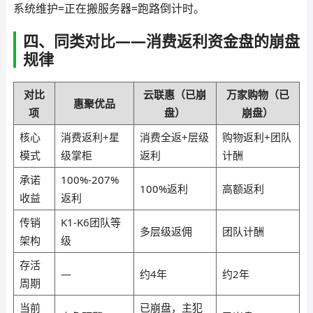
系统维护=正在搬服务器=跑路倒计时。
四、同类对比——消费返利资金盘的崩盘
规律
对比
云联惠（已崩
万家购物（已
惠聚优品
项
盘）
崩盘）
核心
消费返利+星
消费全返+层级
购物返利+团队
模式
级掌柜
返利
计酬
承诺
100%-207%
100%返利
高额返利
收益
返利
传销
K1-K6团队等
多层级返佣
团队计酬
架构
级
存活
—
约4年
约2年
周期
当前
已崩盘，主犯