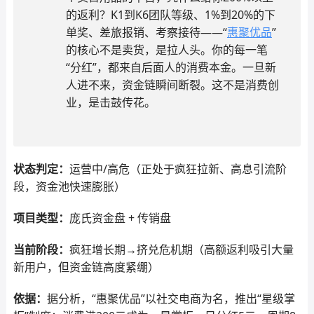
的返利？K1到K6团队等级、1%到20%的下
单奖、差旅报销、考察接待——“
惠聚优品
”
的核心不是卖货，是拉人头。你的每一笔
“分红”，都来自后面人的消费本金。一旦新
人进不来，资金链瞬间断裂。这不是消费创
业，是击鼓传花。
状态判定：
运营中/高危（正处于疯狂拉新、高息引流阶
段，资金池快速膨胀）
项目类型：
庞氏资金盘 + 传销盘
当前阶段：
疯狂增长期→挤兑危机期（高额返利吸引大量
新用户，但资金链高度紧绷）
依据：
据分析，“惠聚优品”以社交电商为名，推出“星级掌