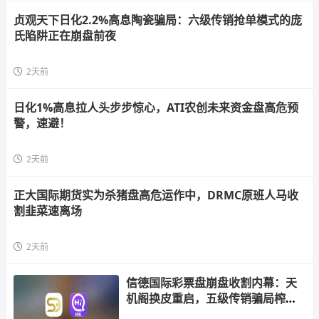
贞观天下日化2.2%高息陶瓷骗局：六级传销抢单模式的庞
氏陷阱正在崩盘前夜
2天前
日化1%高息拉人头步步惊心，ATI农创未来资金盘高危预
警，速避！
2天前
正大国际期货实为杀猪盘高危运作中，DRMC原班人马收
割韭菜速离场
2天前
信德国际彩票盘崩盘收割内幕：天
机阁换皮重启，五级传销骗局榨干
散户，立即