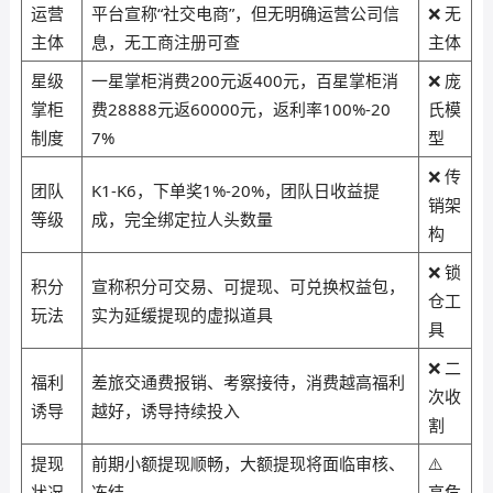
运营
平台宣称“社交电商”，但无明确运营公司信
❌ 无
主体
息，无工商注册可查
主体
星级
一星掌柜消费200元返400元，百星掌柜消
❌ 庞
掌柜
费28888元返60000元，返利率100%-20
氏模
制度
7%
型
❌ 传
团队
K1-K6，下单奖1%-20%，团队日收益提
销架
等级
成，完全绑定拉人头数量
构
❌ 锁
积分
宣称积分可交易、可提现、可兑换权益包，
仓工
玩法
实为延缓提现的虚拟道具
具
❌ 二
福利
差旅交通费报销、考察接待，消费越高福利
次收
诱导
越好，诱导持续投入
割
提现
前期小额提现顺畅，大额提现将面临审核、
⚠️
状况
冻结
高危