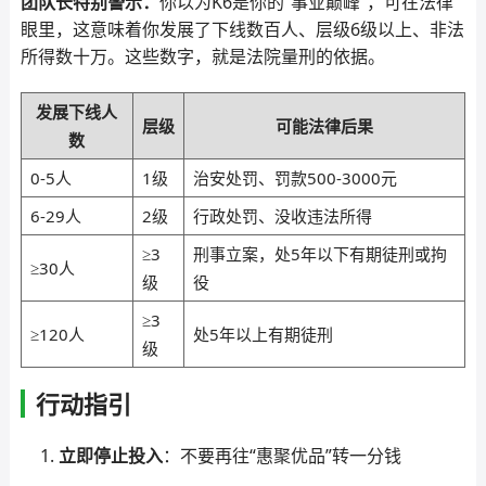
团队长特别警示：
你以为K6是你的“事业巅峰”，可在法律
眼里，这意味着你发展了下线数百人、层级6级以上、非法
所得数十万。这些数字，就是法院量刑的依据。
发展下线人
层级
可能法律后果
数
0-5人
1级
治安处罚、罚款500-3000元
6-29人
2级
行政处罚、没收违法所得
≥3
刑事立案，处5年以下有期徒刑或拘
≥30人
级
役
≥3
≥120人
处5年以上有期徒刑
级
行动指引
立即停止投入
：不要再往“惠聚优品”转一分钱