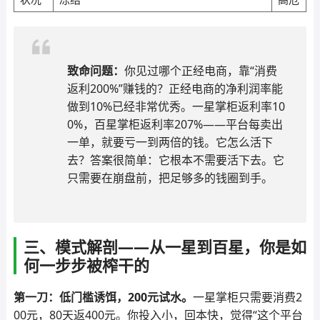
致命问题：
你见过哪个正经电商，靠“消费
返利200%”赚钱的？正经电商的净利润率能
做到10%已经非常优秀。一星掌柜返利率10
0%，百星掌柜返利率207%——平台每卖出
一单，就要亏一到两倍的钱。它怎么活下
去？答案很简单：它根本不需要活下去。它
只需要在崩盘前，把足够多的钱圈到手。
三、模式解剖——从一星到百星，你是如
何一步步被榨干的
第一刀：低门槛诱饵，200元试水。
一星掌柜只需要消费2
00元，80天返400元。你投入小，回本快，觉得“这个平台