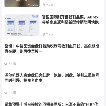
2天前
智盈国际刚开盘就割韭菜，Aurex
带单高息返利是新型传销陷阱快跑
2天前
警惕！中智医资金盘打着助农旗号收割血汗钱，高危期崩
盘在即，别再往里投一
2天前
泽尔机器人资金盘已亮红牌：跑路、崩盘、单割三重信号
同时引爆，投资者血本
4天前
紧急预警｜后台操控的羽翎交易所：只涨不跌的“FTR”代