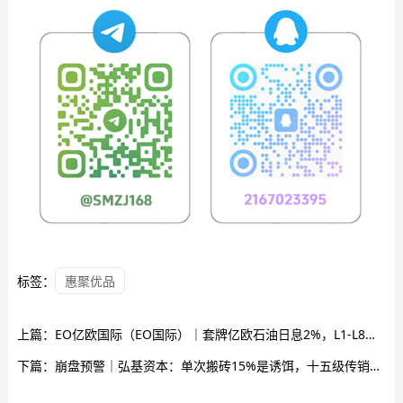
标签：
惠聚优品
上篇：
EO亿欧国际（EO国际）｜套牌亿欧石油日息2%，L1-L8传销拉人头——“鑫慷嘉”已崩百亿，你的U正在给缅甸园区凑业绩
下篇：
崩盘预警｜弘基资本：单次搬砖15%是诱饵，十五级传销裂变才是真——USDT“清洗”就是洗钱公告，你的U正在帮骗子规避监管