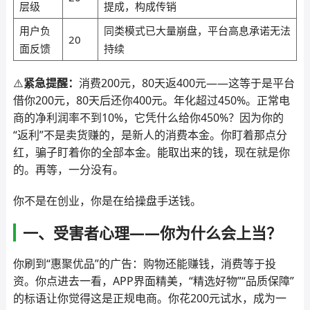
层级
提成，构成传销
用户负
同类模式已大量崩盘，平台高息承诺无法
20
面反馈
持续
⚠️
紧急提醒：
消费200元，80天返400元——这等于是平台
借你200元，80天后还你400元。年化超过450%。正常电
商的净利润率不到10%，它凭什么给你450%？因为你的
“返利”不是卖货赚的，是新人的消费本金。你盯着那点分
红，骗子盯着你的全部本金。能取出来的钱，现在就是你
的。再等，一分没有。
你不是在创业，你是在给操盘手送钱。
一、受害者心理——你为什么会上当？
你刷到“惠聚优品”的广告：购物还能赚钱，消费等于投
资。你点进去一看，APP界面精美，“精选好物”“品质保障”
的标语让你觉得这是正规电商。你花200元试水，成为一