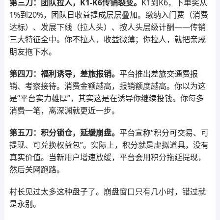
第三刀：团队拉人，K1-K6传销裂变。
K1到K6，下单奖从
1%到20%，团队日收益提成层层叠加。缴纳入门费（消费
达标）、发展下线（拉人头）、按人头层级计酬——传销
三大特征全中。你不拉人，收益微薄；你拉人，就把亲戚
朋友拖下水。
第四刀：福利诱导，差旅报销。
平台推出差旅交通费报
销、考察接待。消费金额越高，报销额度越高。你以为这
是“平台实力雄厚”，其实这是在诱导你继续投钱。你每多
消费一笔，离深渊就更近一步。
第五刀：积分锁仓，延缓崩盘。
平台宣称“积分可交易、可
提现、可兑换权益包”。实际上，积分就是虚拟道具，没有
真实价值。当新用户增速放缓，平台会用积分拖延提现，
然后关网跑路。
村长见过太多这种盘子了。崩盘窗口只有几小时，错过就
是永别。