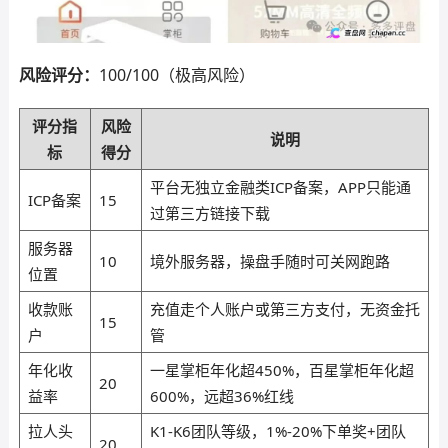
风险评分：
100/100（极高风险）
评分指
风险
说明
标
得分
平台无独立金融类ICP备案，APP只能通
ICP备案
15
过第三方链接下载
服务器
10
境外服务器，操盘手随时可关网跑路
位置
收款账
充值走个人账户或第三方支付，无资金托
15
户
管
年化收
一星掌柜年化超450%，百星掌柜年化超
20
益率
600%，远超36%红线
拉人头
K1-K6团队等级，1%-20%下单奖+团队
20