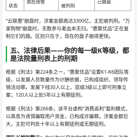
高危预警
已崩盘
状态
被判刑
“云联惠”崩盘时，涉案金额高达3300亿，主犯被判刑。“万
家购物”崩盘时，无数参与者血本无归。“惠聚优品”正在复
制它们的路。区别只在于，现在的盘子崩得更快。
五、法律后果——你的每一级K等级，都
是法院量刑表上的刑期
根据《刑法》第224条之一，“惠聚优品”设置K1-K6团队等
级，以发展人员数量作为计酬依据，已构成组织、领导传
销活动罪。发展下线30人以上、层级3级以上即可刑事立
案；120人以上处5年以上有期徒刑。
根据《刑法》第266条，该平台虚构“消费返利”盈利模式，
以高息为诱饵骗取用户资金，已构成诈骗罪。涉案金额巨
大，主犯可判处十年以上有期徒刑或无期徒刑。