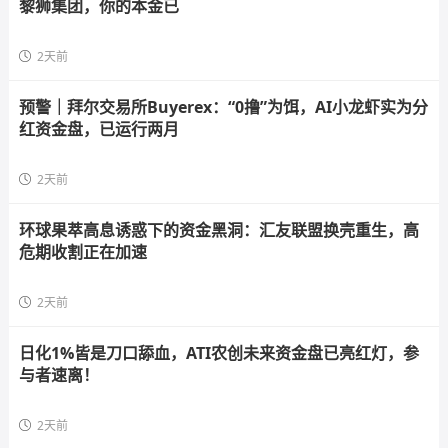
黎狮集团，你的本金已
2天前
预警｜拜尔交易所Buyerex：“0撸”为饵，AI小龙虾实为分
红资金盘，已运行两月
2天前
环球果萃高息诱惑下的资金黑洞：汇友联盟换壳重生，高
危期收割正在加速
2天前
日化1%皆是刀口舔血，ATI农创未来资金盘已亮红灯，参
与者速离！
2天前