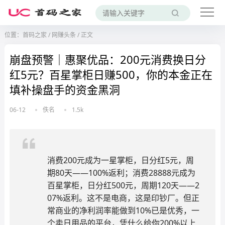
位置：
首码之家
/
网赚头条
/
正文
崩盘预警｜惠聚优品：200元消费换日分
红5元？百星掌柜日赚500，你的本金正在
填补操盘手的资金黑洞
06-12
佚名
1.5k
消费200元成为一星掌柜，日分红5元，周
期80天——100%返利；消费28888元成为
百星掌柜，日分红500元，周期120天——2
07%返利。这不是电商，这是印钞厂。但正
常商业的净利润率能做到10%已是优秀，一
个卖日用品的平台，凭什么给你200%以上