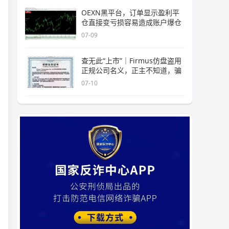
OEXN黑平台，订单显示盈利平
仓直接变亏损容易造成账户爆仓
07-09
查无此“上市”｜Firmus仿盘盗用
正规公司名义，正主不知道，骗
07-10