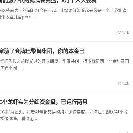
披着新能源外衣的庞氏传销盘，8月千人大会就
—这些高大上的词汇组合在一起，让绿源储能看起来像是一个千载难逢
益几百perc...
1.1k
寨骗子套牌巴黎狮集团，你的本金已
大华汇盈和之前曝光过的辉立期货、华融共创，根本就是同一个柬埔寨园
管不同，...
1.2k
，AI小龙虾实为分红资金盘，已运行两月
“0撸”为噱头，打着AI量化交易的旗号迅速裂变。号称注册即送“AI小龙
破30%。看似无...