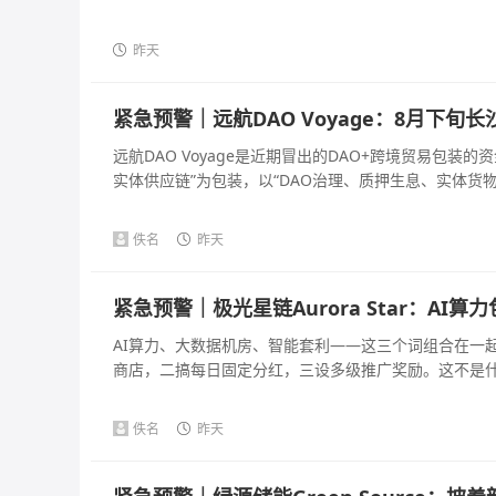
昨天
紧急预警｜远航DAO Voyage：8月下
远航DAO Voyage是近期冒出的DAO+跨境贸易包
实体供应链”为包装，以“DAO治理、质押生息、实体货物兜
佚名
昨天
紧急预警｜极光星链Aurora Star：A
AI算力、大数据机房、智能套利——这三个词组合在一
商店，二搞每日固定分红，三设多级推广奖励。这不是什么A
佚名
昨天