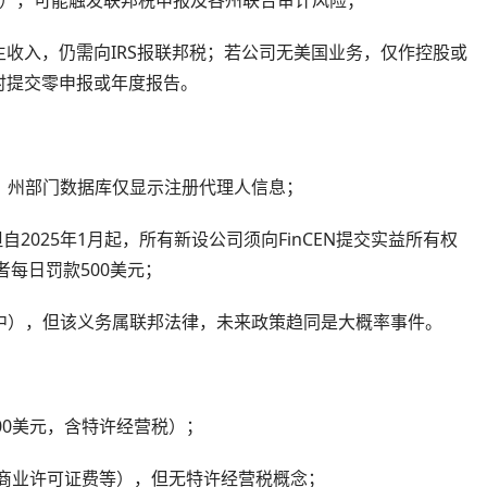
收入，仍需向IRS报联邦税；若公司无美国业务，仅作控股或
时提交零申报或年度报告。
名，州部门数据库仅显示注册代理人信息；
自2025年1月起，所有新设公司须向FinCEN提交实益所有权
违者每日罚款500美元；
25年中），但该义务属联邦法律，未来政策趋同是大概率事件。
00美元，含特许经营税）；
、商业许可证费等），但无特许经营税概念；