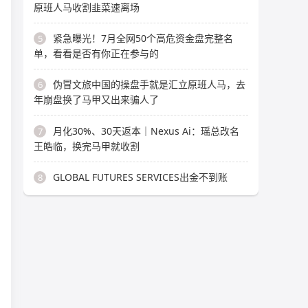
原班人马收割韭菜速离场
紧急曝光！7月全网50个高危资金盘完整名
5
单，看看是否有你正在参与的
伪冒文旅中国的操盘手就是汇立原班人马，去
6
年崩盘换了马甲又出来骗人了
月化30%、30天返本｜Nexus Ai：瑶总改名
7
王皓临，换完马甲就收割
GLOBAL FUTURES SERVICES出金不到账
8