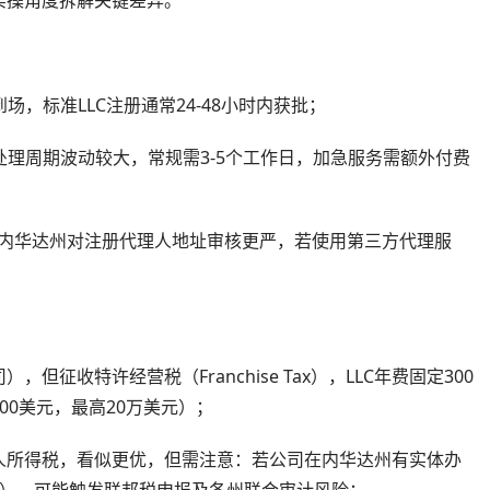
场，标准LLC注册通常24-48小时内获批；
处理周期波动较大，常规需3-5个工作日，加急服务需额外付费
，但内华达州对注册代理人地址审核更严，若使用第三方代理服
征收特许经营税（Franchise Tax），LLC年费固定300
0美元，最高20万美元）；
人所得税，看似更优，但需注意：若公司在内华达州有实体办
us），可能触发联邦税申报及各州联合审计风险；