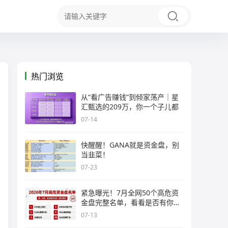
热门浏览
从“看广告赚钱”到倾家荡产｜星
汇甄选的209万，你一个子儿都
07-14
快醒醒！GANA就是资金盘，别
当韭菜！
07-23
紧急曝光！7月全网50个高危资
金盘完整名单，看看是否有你正
在
07-13