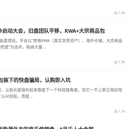
1.6k
旬长沙启动大会，旧盘团队平移，RWA+大宗商品包
装的资金盘项目。平台以“跨境RWA（真实世界资产）、海外仓储、大宗商品
底”为话术，吸纳大量...
1.8k
I算力包装下的快盘骗局，认购即入坑
起，让极光星链听起来像是下一个科技独角兽。但它一不上架正规应用
I创投，而是...
1.7k