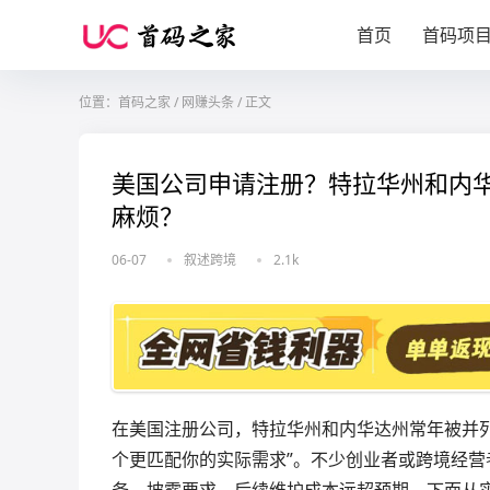
首页
首码项
位置：
首码之家
/
网赚头条
/
正文
美国公司申请注册？特拉华州和内
麻烦？
06-07
叙述跨境
2.1k
在美国注册公司，特拉华州和内华达州常年被并列
个更匹配你的实际需求”。不少创业者或跨境经营
务、披露要求、后续维护成本远超预期。下面从