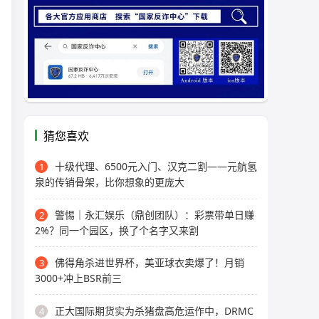
猜您喜欢
十级代理、6500元入门、汉克二割——元航氢
1
泉的传销骨架，比你想象的更庞大
警惕｜永汇娱乐（鼎创团队）：彩票带单日赚
2
2%？同一个园区，换了个名字又来割
佛得角杀进世界杯，美亚球衣卖爆了！月销
3
3000+冲上BSR前三
正大国际期货实为杀猪盘高危运作中，DRMC
4