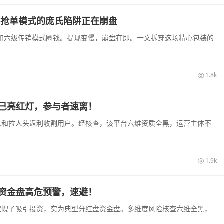
销抢单模式的庞氏陷阱正在崩盘
息和六级传销模式圈钱。提现变慢，崩盘在即。一文拆穿这场精心包装的
1.8k
盘已亮红灯，参与者速离！
高息和拉人头返利收割用户。经核查，该平台六维资质全黑，运营主体不
1.9k
来资金盘高危预警，速避！
助农幌子吸引投资，实为典型分红盘资金盘。多维度风险核查六维全黑，