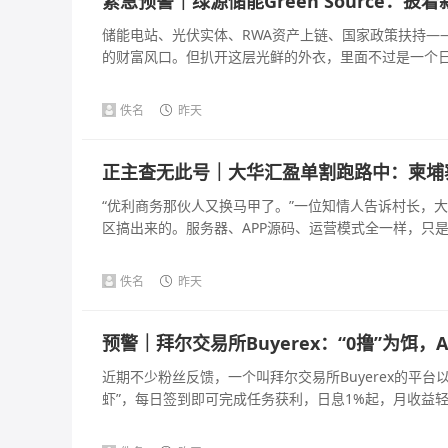
紧急预警｜绿源储能Green Source：
储能电站、光伏实体、RWA资产上链、国家政策扶持—
的财富风口。但扒开这层光鲜的外衣，里面不过是一个日化收
佚名
昨天
正主查无此号｜大华汇盈单割跑路中：柬埔
“优利商务那伙人又换马甲了。”一位知情人告诉村长，
区搞出来的。服务器、APP源码、运营模式全一样，只是主
佚名
昨天
预警｜拜尔交易所Buyerex：“0撸”为饵
近期不少粉丝反馈，一个叫拜尔交易所Buyerex的平台以
虾”，每日签到即可完成任务获利，日息1%起，月收益轻松