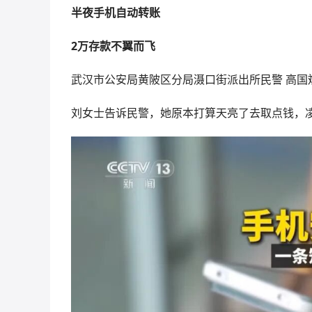
半夜手机自动转账
2万存款不翼而飞
武汉市公安局黄陂区分局滠口街派出所民警 高
刘女士告诉民警，她原本打算天亮了去取点钱，