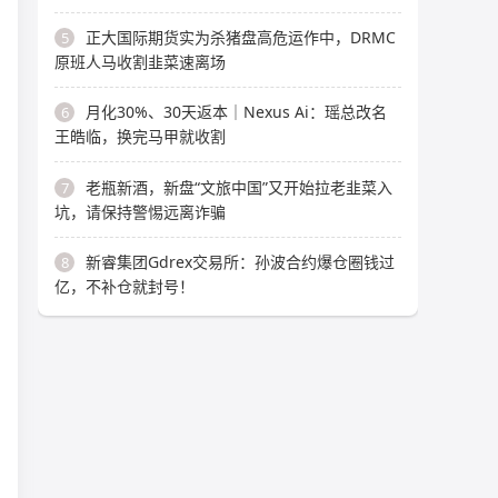
正大国际期货实为杀猪盘高危运作中，DRMC
5
原班人马收割韭菜速离场
月化30%、30天返本｜Nexus Ai：瑶总改名
6
王皓临，换完马甲就收割
老瓶新酒，新盘“文旅中国”又开始拉老韭菜入
7
坑，请保持警惕远离诈骗
新睿集团Gdrex交易所：孙波合约爆仓圈钱过
8
亿，不补仓就封号！