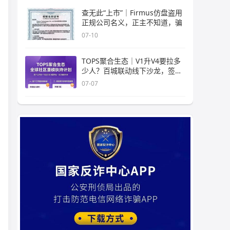
查无此“上市”｜Firmus仿盘盗用
正规公司名义，正主不知道，骗
07-10
TOPS聚合生态｜V1升V4要拉多
少人？百城联动线下沙龙，签的
是业
07-07