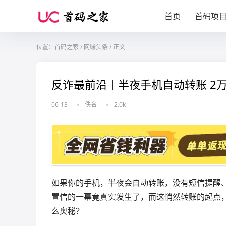
首页
首码项
位置：
首码之家
/
网赚头条
/
正文
反诈最前沿丨半夜手机自动转账 2
06-13
佚名
2.0k
如果你的手机，半夜会自动转账，没有短信提醒
置信的一幕竟真实发生了，而这悄然转账的起点，
么奥秘？