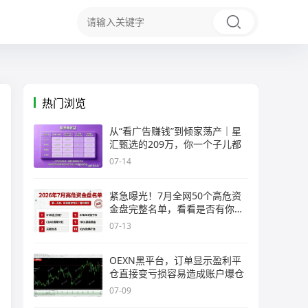
热门浏览
从“看广告赚钱”到倾家荡产｜星
汇甄选的209万，你一个子儿都
07-14
紧急曝光！7月全网50个高危资
金盘完整名单，看看是否有你正
在
07-13
OEXN黑平台，订单显示盈利平
仓直接变亏损容易造成账户爆仓
07-09