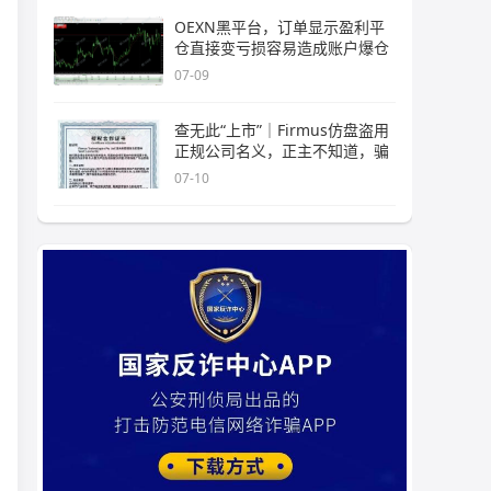
OEXN黑平台，订单显示盈利平
仓直接变亏损容易造成账户爆仓
07-09
查无此“上市”｜Firmus仿盘盗用
正规公司名义，正主不知道，骗
07-10