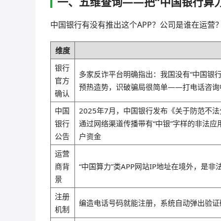
一、五维查询——把“中国银行算
中国银行有没有推出这个APP？公司是谁在运营
维度
银行
多家反诈平台明确指出：我国没有“中国银
官方
预热造势，识破骗局很简单——打电话咨询
确认
中国
2025年7月，中国银行发布《关于防范不
银行
通过网络渠道传播带有“中银”字样的非法
公告
户资金
运营
商背
“中国算力”类APP网站IP地址在境外，是
景
注册
编造电话号码就能注册，系统自动弹出验证
机制