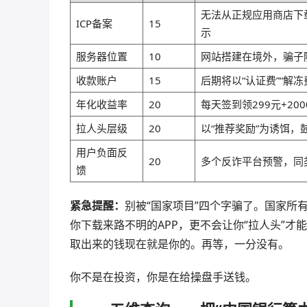
无法从正规应用商店下
ICP备案
15
示
服务器位置
10
网站搭建在境外，骗子
收款账户
15
后期将以“认证费”“解
年化收益率
20
每天签到领299元+2
拉人头层级
20
以“推荐奖励”为诱饵
用户负面反
20
多个反诈平台预警，同类
馈
紧急提醒：
别被“国家项目”四个字骗了。国家所
你下载来路不明的APP，更不会让你“拉人头”
取出来的钱现在就是你的。再等，一分没有。
你不是在投资，你是在给操盘手送钱。