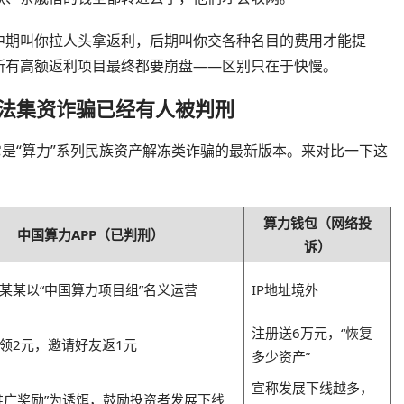
中期叫你拉人头拿返利，后期叫你交各种名目的费用才能提
所有高额返利项目最终都要崩盘——区别只在于快慢。
非法集资诈骗已经有人被判刑
它是“算力”系列民族资产解冻类诈骗的最新版本。来对比一下这
算力钱包（网络投
中国算力APP（已判刑）
诉）
某某以“中国算力项目组”名义运营
IP地址境外
注册送6万元，“恢复
领2元，邀请好友返1元
多少资产”
宣称发展下线越多，
推广奖励”为诱饵，鼓励投资者发展下线