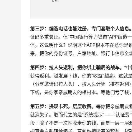
第三步：编造电话也能注册，专门套取个人信息
证码多重验证。但“中国银行算力钱包”APP编
信。这说明什么？说明这个APP根本不在意你是
来，把你的身份证号、户籍地址、银行卡信息全
第四步：拉人头返利，把你绑上骗局的战车。
“
获得返利。越发展下线，你的“收益”越高。这就
（分享邀请码拉人头），按人头计酬（推荐返利
下线，是你家亲戚朋友的棺材本。等他们亏了钱
第五步：提现卡死，层层收费。
等你把亲戚朋友都
就消失了。取而代之的是“系统提示”——“认证费”
段：骗子不是一次性收走你的钱，而是一层一层剥
把真金白银转给骗子。直到你把所有的积蓄、贷