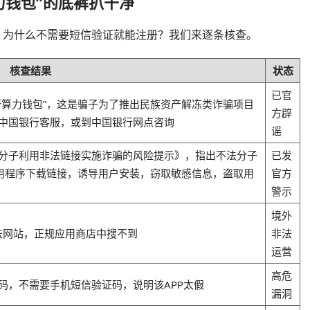
力钱包”的底裤扒干净
？为什么不需要短信验证就能注册？我们来逐条核查。
核查结果
状态
已官
行算力钱包”，这是骗子为了推出民族资产解冻类诈骗项目
方辟
中国银行客服，或到中国银行网点咨询
谣
法分子利用非法链接实施诈骗的风险提示》，指出不法分子
已发
应用程序下载链接，诱导用户安装，窃取敏感信息，盗取用
官方
警示
境外
非法网站，正规应用商店中搜不到
非法
运营
高危
码，不需要手机短信验证码，说明该APP太假
漏洞