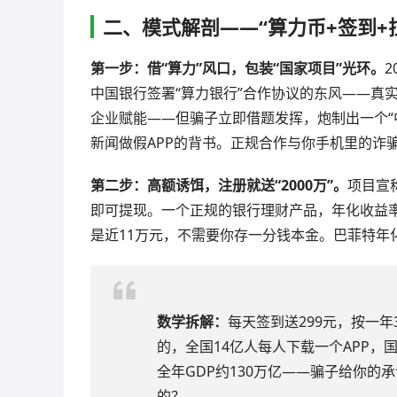
二、模式解剖——“算力币+签到+
第一步：借“算力”风口，包装“国家项目”光环。
中国银行签署“算力银行”合作协议的东风——真
企业赋能——但骗子立即借题发挥，炮制出一个“
新闻做假APP的背书。正规合作与你手机里的诈
第二步：高额诱饵，注册就送“2000万”。
项目宣
即可提现。一个正规的银行理财产品，年化收益率能
是近11万元，不需要你存一分钱本金。巴菲特年化
数学拆解：
每天签到送299元，按一年
的，全国14亿人每人下载一个APP，国
全年GDP约130万亿——骗子给你
的？