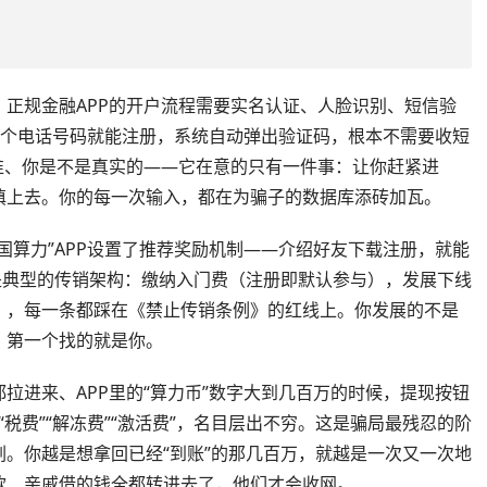
。
正规金融APP的开户流程需要实名认证、人脸识别、短信验
造一个电话号码就能注册，系统自动弹出验证码，根本不需要收短
谁、你是不是真实的——它在意的只有一件事：让你赶紧进
填上去。你的每一次输入，都在为骗子的数据库添砖加瓦。
中国算力”APP设置了推荐奖励机制——介绍好友下载注册，就能
是典型的传销架构：缴纳入门费（注册即默认参与），发展下线
），每一条都踩在《禁止传销条例》的红线上。你发展的不是
，第一个找的就是你。
拉进来、APP里的“算力币”数字大到几百万的时候，提现按钮
“税费”“解冻费”“激活费”，名目层出不穷。这是骗局最残忍的阶
。你越是想拿回已经“到账”的那几百万，就越是一次又一次地
款、亲戚借的钱全都转进去了，他们才会收网。