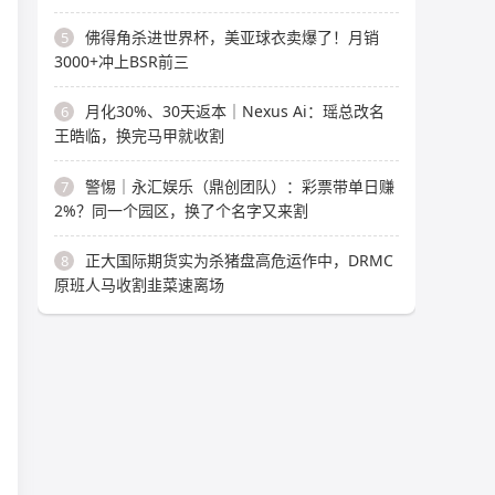
佛得角杀进世界杯，美亚球衣卖爆了！月销
5
3000+冲上BSR前三
月化30%、30天返本｜Nexus Ai：瑶总改名
6
王皓临，换完马甲就收割
警惕｜永汇娱乐（鼎创团队）：彩票带单日赚
7
2%？同一个园区，换了个名字又来割
正大国际期货实为杀猪盘高危运作中，DRMC
8
原班人马收割韭菜速离场