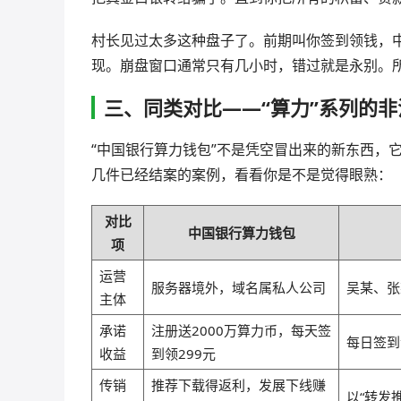
村长见过太多这种盘子了。前期叫你签到领钱，
现。崩盘窗口通常只有几小时，错过就是永别。
三、同类对比——“算力”系列的
“中国银行算力钱包”不是凭空冒出来的新东西，
几件已经结案的案例，看看你是不是觉得眼熟：
对比
中国银行算力钱包
项
运营
服务器境外，域名属私人公司
吴某、张
主体
承诺
注册送2000万算力币，每天签
每日签到
收益
到领299元
传销
推荐下载得返利，发展下线赚
以“转发