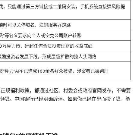
载，只能通过第三方链接或二维码安装，手机系统直接弹风险提
随时可以关停域名、注销服务器跑路
冻费”等名义要求向个人或空壳公司账户转账
000万算力币，远超任何合法投资理财的收益底线
，鼓励投资者发展下线，形成层级扩散的拉人头网络
“算力”APP已造成160余名群众被骗，涉案者已被判刑
有正规福利政策，都通过社区、村委会或政府官网发布，不需要
才能领钱。中国银行已经明确辟谣。如果你已经在里面投了钱，能