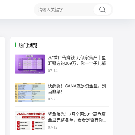
热门浏览
从“看广告赚钱”到倾家荡产｜星
汇甄选的209万，你一个子儿都
07-14
快醒醒！GANA就是资金盘，别
当韭菜！
07-23
紧急曝光！7月全网50个高危资
金盘完整名单，看看是否有你正
在
07-13