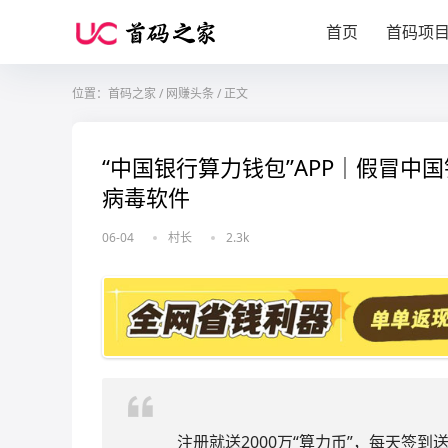
首页
首码项
位置：
首码之家
/
网赚头条
/
正文
“中国银行算力钱包”APP｜假冒中
病毒软件
06-04
村长
2.3k
注册就送2000万“算力币”，每天签