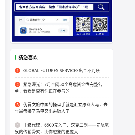
猜您喜欢
GLOBAL FUTURES SERVICES出金不到账
1
紧急曝光！7月全网50个高危资金盘完整名
2
单，看看是否有你正在参与的
伪冒文旅中国的操盘手就是汇立原班人马，去
3
年崩盘换了马甲又出来骗人了
十级代理、6500元入门、汉克二割——元航氢
4
泉的传销骨架，比你想象的更庞大