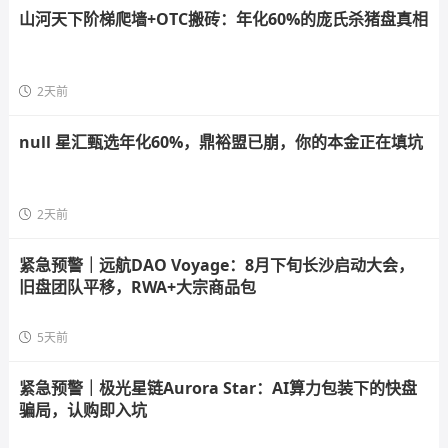
山河天下阶梯爬墙+OTC搬砖：年化60%的庞氏杀猪盘真相
2天前
null 星汇甄选年化60%，鼎裕盟已崩，你的本金正在填坑
2天前
紧急预警｜远航DAO Voyage：8月下旬长沙启动大会，
旧盘团队平移，RWA+大宗商品包
5天前
紧急预警｜极光星链Aurora Star：AI算力包装下的快盘
骗局，认购即入坑