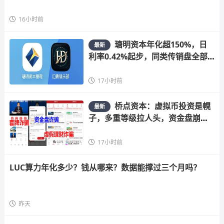
16小时前
瑭明资本年化超150%，日
最新
利率0.42%起步，同类传销盘全部
崩盘
17小时前
桥点资本：虚拟币投资是幌
最新
子，多重等级拉人头，资金盘崩盘
在即
17小时前
LUC算力年化多少？钱从哪来？数据能撑过三个月吗？
昨天