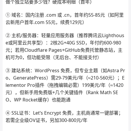
做个独立站要多少钱？硬成本明细（首年）
① 域名：国内注册 .com 或 .cn，首年约55-85元（如阿里
云新用户首年.com 55元，续费129元）
② 主机/服务器：轻量应用服务器（推荐腾讯云Lighthous
e或阿里云共享型）：2核2G+40G SSD，年付约600-980
元；若用Cloudflare Pages+GitHub免费托管静态站，主
机可为0，但功能受限（无后台、不能接支付）
③ 建站系统：WordPress 免费，但专业主题（如Astra Pr
o、GeneratePress）需29-79美元/年（≈210-560元）；E
lementor Pro插件（拖拽编辑必需）199美元/年（≈1420
元），但新手用免费版+几个关键插件（Rank Math SE
O、WP Rocket缓存）也能跑通
④ SSL证书：Let’s Encrypt 免费，主机商通常一键部署；
若需企业级OV证书，另加300-800元/年