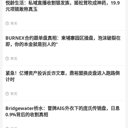
悦龄生活：私域直播收割银发族，姬松茸吹成神药，19.9
元项链敢称真玉
昨天
BURNEX合约跟单盘真相：柬埔寨园区操盘，泡沫破裂在
即，你的本金就是别人的“
昨天
紧急！亿博资产投诉反诈文章，鼎裕盟换皮盘进入跑路倒
计时
昨天
Bridgewater桥水：冒牌AIG外衣下的庞氏传销盘，日息
0.9%背后的收割真相