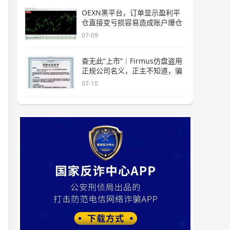
OEXN黑平台，订单显示盈利平
仓直接变亏损容易造成账户爆仓
07-09
查无此“上市”｜Firmus仿盘盗用
正规公司名义，正主不知道，骗
07-10