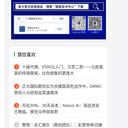
猜您喜欢
十级代理、6500元入门、汉克二割——元航氢
1
泉的传销骨架，比你想象的更庞大
正大国际期货实为杀猪盘高危运作中，DRMC
2
原班人马收割韭菜速离场
月化30%、30天返本｜Nexus Ai：瑶总改名
3
王皓临，换完马甲就收割
警惕｜永汇娱乐（鼎创团队）：彩票带单日赚
4