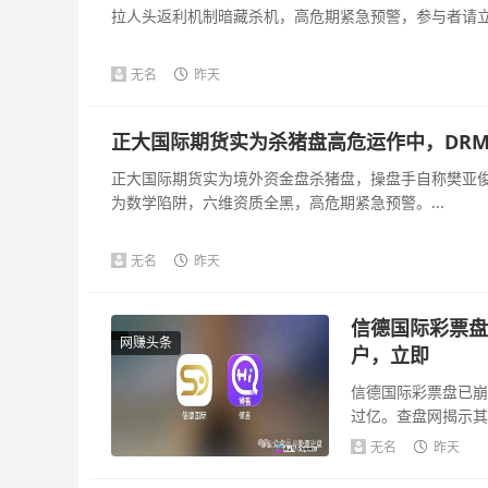
拉人头返利机制暗藏杀机，高危期紧急预警，参与者请立即
无名
昨天
正大国际期货实为杀猪盘高危运作中，DR
正大国际期货实为境外资金盘杀猪盘，操盘手自称樊亚俊
为数学陷阱，六维资质全黑，高危期紧急预警。...
无名
昨天
信德国际彩票盘
网赚头条
户，立即
信德国际彩票盘已崩
过亿。查盘网揭示其
来源可疑，法律风险.
无名
昨天