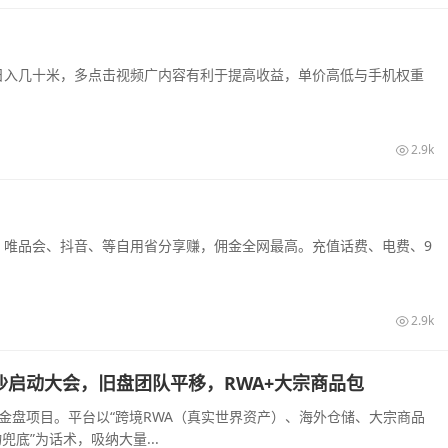
日入几十米，多点击视频广内容有利于提高收益，单价高低与手机权重
2.9k
、唯品会、抖音、等自用省分享赚，佣金全网最高。充值话费、电费、9
2.9k
旬长沙启动大会，旧盘团队平移，RWA+大宗商品包
装的资金盘项目。平台以“跨境RWA（真实世界资产）、海外仓储、大宗商品
底”为话术，吸纳大量...