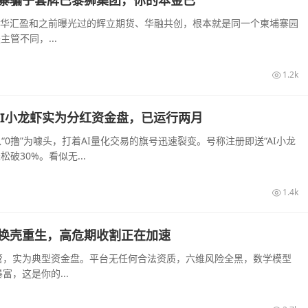
大华汇盈和之前曝光过的辉立期货、华融共创，根本就是同一个柬埔寨园
管不同，...
1.2k
，AI小龙虾实为分红资金盘，已运行两月
“0撸”为噱头，打着AI量化交易的旗号迅速裂变。号称注册即送“AI小龙
破30%。看似无...
1.4k
换壳重生，高危期收割正在加速
管，实为典型资金盘。平台无任何合法资质，六维风险全黑，数学模型
，这是你的...