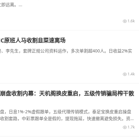
远离。...
1.6k
MC原班人马收割韭菜速离场
、李先生，套牌正规公司资料运作，多次单割超400人。日收益2%实
1.4k
崩盘收割内幕：天机阁换皮重启，五级传销骗局榨干散
盘，日息1%-2%虚假跟单，五级代理传销模式，泰足宝换皮重启操盘
收割套路，中彩票跟单全是假的，提现拖延，快速撤离避免损失。资金
..
1.7k