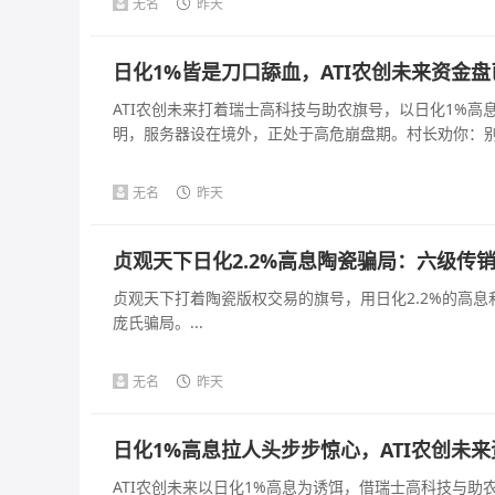
无名
昨天
日化1%皆是刀口舔血，ATI农创未来资金
ATI农创未来打着瑞士高科技与助农旗号，以日化1%
明，服务器设在境外，正处于高危崩盘期。村长劝你：别拿
无名
昨天
贞观天下日化2.2%高息陶瓷骗局：六级传
贞观天下打着陶瓷版权交易的旗号，用日化2.2%的高
庞氏骗局。...
无名
昨天
日化1%高息拉人头步步惊心，ATI农创未
ATI农创未来以日化1%高息为诱饵，借瑞士高科技与