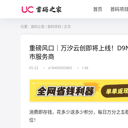
首页
首码项
位置：
首码之家
/
首码项目
/
正文
重磅风口｜万汐云创即将上线！D9Ne
市服务商
05-22
a18400005883
1.6k
消费即存钱，花多少送多少积分，每日万分之五稳定
位！