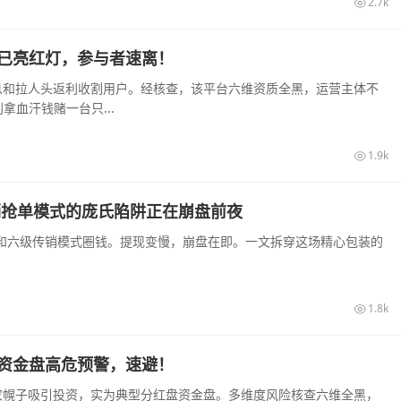
2.7k
盘已亮红灯，参与者速离！
高息和拉人头返利收割用户。经核查，该平台六维资质全黑，运营主体不
血汗钱赌一台只...
1.9k
销抢单模式的庞氏陷阱正在崩盘前夜
息和六级传销模式圈钱。提现变慢，崩盘在即。一文拆穿这场精心包装的
1.8k
来资金盘高危预警，速避！
助农幌子吸引投资，实为典型分红盘资金盘。多维度风险核查六维全黑，