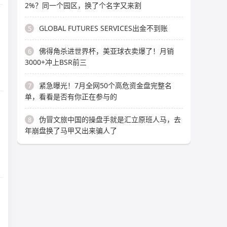
2%？同一个园区，换了个名字又来割
GLOBAL FUTURES SERVICES出金不到账
5
佛得角杀进世界杯，美亚球衣卖爆了！月销
6
3000+冲上BSR前三
紧急曝光！7月全网50个高危资金盘完整名
7
单，看看是否有你正在参与的
伪冒文旅中国的操盘手就是汇立原班人马，去
8
年崩盘换了马甲又出来骗人了