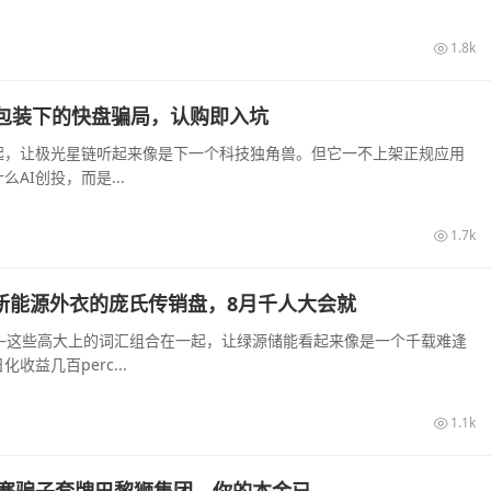
1.8k
I算力包装下的快盘骗局，认购即入坑
起，让极光星链听起来像是下一个科技独角兽。但它一不上架正规应用
I创投，而是...
1.7k
披着新能源外衣的庞氏传销盘，8月千人大会就
—这些高大上的词汇组合在一起，让绿源储能看起来像是一个千载难逢
益几百perc...
1.1k
寨骗子套牌巴黎狮集团，你的本金已