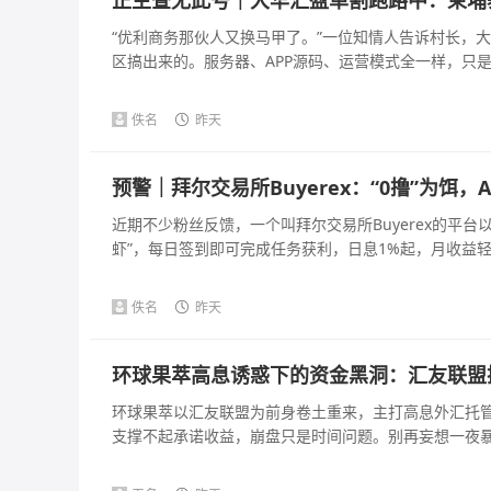
“优利商务那伙人又换马甲了。”一位知情人告诉村长，
区搞出来的。服务器、APP源码、运营模式全一样，只是主
佚名
昨天
预警｜拜尔交易所Buyerex：“0撸”为饵
近期不少粉丝反馈，一个叫拜尔交易所Buyerex的平台以
虾”，每日签到即可完成任务获利，日息1%起，月收益轻松
佚名
昨天
环球果萃高息诱惑下的资金黑洞：汇友联盟
环球果萃以汇友联盟为前身卷土重来，主打高息外汇托
支撑不起承诺收益，崩盘只是时间问题。别再妄想一夜暴富