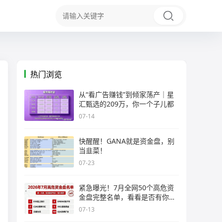
热门浏览
从“看广告赚钱”到倾家荡产｜星
汇甄选的209万，你一个子儿都
07-14
快醒醒！GANA就是资金盘，别
当韭菜！
07-23
紧急曝光！7月全网50个高危资
金盘完整名单，看看是否有你正
在
07-13