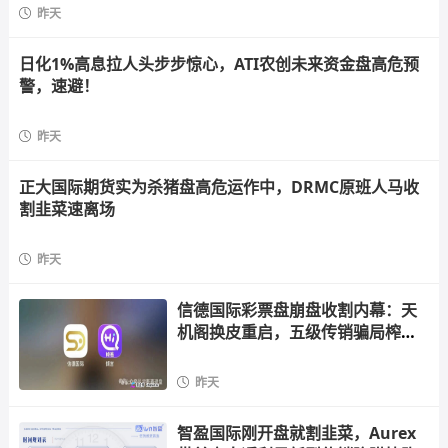
昨天
日化1%高息拉人头步步惊心，ATI农创未来资金盘高危预
警，速避！
昨天
正大国际期货实为杀猪盘高危运作中，DRMC原班人马收
割韭菜速离场
昨天
信德国际彩票盘崩盘收割内幕：天
机阁换皮重启，五级传销骗局榨干
散户，立即
昨天
智盈国际刚开盘就割韭菜，Aurex