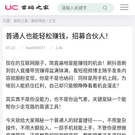
位置：
首码之家
/
首码项目
/
正文
普通人也能轻松赚钱，招募合伙人！
05-22
haxi669977
2.4k
现在的互联网圈子，简直遍地是能赚钱的机会！刷抖音刷
到别人直播带货赚得盆满钵满，看短视频博主随手发条内
容就圈粉变现，你是不是也纳闷：同样是用手机上网，为
啥别人能抓住红利，自己却只能眼睁睁看着机会溜走？
其实真不是你没能力，也不是你运气差，关键是缺一个能
帮你少走弯路的靠谱工具！
今天就给大家揭秘一个普通人的财富捷径——，不用复杂
操作，不用大额投入，一部手机就能上手，不管你是想做