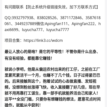
有问题联系【防止系统升级链接失效，加下方联系方式】
QQ:3932797938、838028526、3871172846、3587618
061、3449237889微信:Apingfan111、Apingfan222、h
axi6699、luyucha777、luyucha7777
项目合集：https://link3.cc/wdcm
最让人放心的是啥？是它的平等性！不管你是什么出身、
有没有经验，都能靠它赚钱！
就说小李吧，他是从偏远农村出来的打工仔，之前在工厂
里累死累活干一个月，也赚不了几个钱，日子过得紧巴巴
的。后来接触到这个，抱着试试的心态做直播、发短视
频，没想到粉丝涨得飞快，收入直接翻了好几倍，现在早
就不用再靠打工谋生，靠一部手机就能养活自己和家人！
这平**全没门槛，只要你有想赚钱的想法，愿意花点时间
操作，就能从中获利！