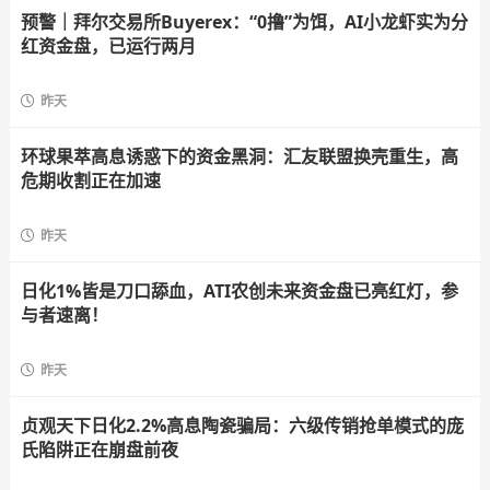
预警｜拜尔交易所Buyerex：“0撸”为饵，AI小龙虾实为分
红资金盘，已运行两月
昨天
环球果萃高息诱惑下的资金黑洞：汇友联盟换壳重生，高
危期收割正在加速
昨天
日化1%皆是刀口舔血，ATI农创未来资金盘已亮红灯，参
与者速离！
昨天
贞观天下日化2.2%高息陶瓷骗局：六级传销抢单模式的庞
氏陷阱正在崩盘前夜