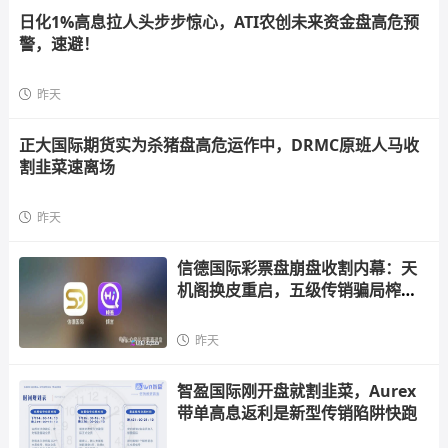
日化1%高息拉人头步步惊心，ATI农创未来资金盘高危预
警，速避！
昨天
正大国际期货实为杀猪盘高危运作中，DRMC原班人马收
割韭菜速离场
昨天
信德国际彩票盘崩盘收割内幕：天
机阁换皮重启，五级传销骗局榨干
散户，立即
昨天
智盈国际刚开盘就割韭菜，Aurex
带单高息返利是新型传销陷阱快跑