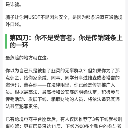
是诈骗。
骗子让你用USDT不是因为安全，是因为那条通道直通他境
外口袋。
第四刀：你不是受害者，你是传销链条上
的一环
最危险的地方就在这。
你以为自己只是被割了韭菜的无辜群众？但如果你为了那
点佣金，给你家亲戚、同事、同学分享过维森或者塔吉的
邀请码，恭喜你——在法律眼里，你已经是传销推广人
员。根据最高法、最高检和公安部的明确认定，积极参与
传销活动、发展下线、骗取财物的人员，将依法追究其违
法甚至犯罪责任。
已有跨境电商平台崩盘后，有人仅因推荐了3名下线就被刑
事拘留；更有层级深达11层、下线7900多个账户的参与者