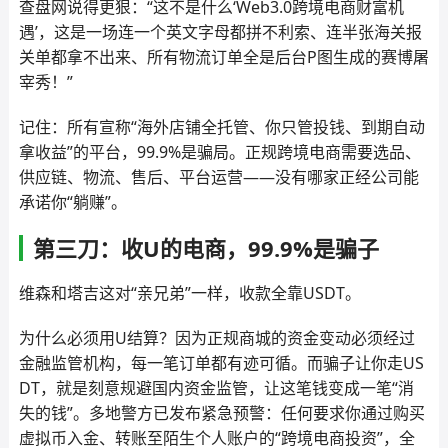
查盘网说得更狠：“这不是什么‘Web3.0跨境电商财富机
遇’，这是一场连一个英文字母都拼不利索、连半张海关报
关单都拿不出来、所有物流订单全是后台P图生成的赛博屠
宰秀！”
记住：所有宣称“海外店铺全托管、你只管投钱、到期自动
拿收益”的平台，99.9%是骗局。正规跨境电商需要选品、
供应链、物流、售后、平台运营——没有哪家正经公司能
承诺你“躺赚”。
第三刀：收U的电商，99.9%是骗子
维森和塔吉这对“亲兄弟”一样，收款全靠USDT。
为什么必须用U结算？因为正规商城的资金变动必须经过
金融监管机构，每一笔订单都有迹可循。而骗子让你走US
DT，就是刻意规避国内资金监管，让这笔钱变成一笔“消
失的钱”。多地警方已发布紧急预警：任何要求你通过购买
虚拟币入金、转账至陌生个人账户的“跨境电商投资”，全