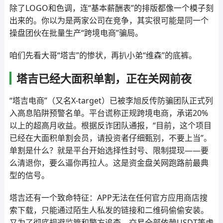
除了LOGO和色调，连“基本薪酬表”的排版都像一个模子刻
出来的。你以为是两家公司在竞争，其实很可能是同一个
操盘团伙在批量生产“跨境电商”骗局。
咱们先看大哥“塔吉”的惨状，再扒小弟“维森”的底裤。
塔吉已经大面积单割，正在关网前夜
“塔吉电商”（又名X-target）已被李旭反传防骗团队正式列
入高息陷阱预警名单。平台谎称正规跨境电商，承诺20%
以上的超高月收益。根据反诈团队通报，“目前，这个项目
已经在大面积单割会员，请投资者仔细甄别，不要上当”。
单割是什么？就是平台开始选择性封号、限制提现——要
么清退你，要么逼你再拉人。这是资金盘关网跑路前最典
型的信号。
塔吉还有一个致命特征：APP无法在任何官方应用商店搜
索下载，只能通过陌生人私发的链接和二维码偷偷安装。
又为了彻底规避监管和警方追查，交易全部依赖USDT等虚