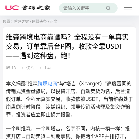
位置：
首码之家
/
网赚头条
/
正文
维森跨境电商靠谱吗？全程没有一单真实
交易，订单靠后台P图，收款全靠USDT
——遇到这种盘，跑！
05-13
佚名
1.4k
本文揭露“维森
跨境电商
”与“塔吉（X-target）”高度雷同的
传销式资金盘骗局，以投资开店、自动卖货为名，后台造
假订单、全程无真实交易，收款依赖USDT，当前维森处于
崩盘倒计时阶段，涉嫌组织、领导传销活动罪及集资诈骗
罪，投资者应立即止损并报警。
一个叫维森，一个叫塔吉，名字不同，内核一模一样：投
资开店→自动卖货→到期拿钱。你把两个APP并排打开，