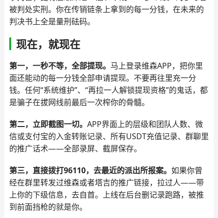
被判处实刑。你在传销链条上拿到的每一分钱，在未来的
判决书上全是量刑砝码。
现在，就现在
第一，一秒不等，全部提现。
马上登录维森APP，把你里
面还能动的每一分钱全部申请提现。不要再往里充一分
钱。任何“系统维护”、“再拉一人解锁提现资格”的鬼话，都
是骗子在拔网线前最后一次榨你的骨髓。
第二，立即截图一切。
APP界面上的层级和团队人数、微
信或支付宝的入金转账记录、所有USDT充值记录、群聊里
的推广话术——全部录屏、截屏保存。
第三，直接拨打96110，去最近的派出所报案。
如果你曾
经在群里转发过维森或者塔吉的推广链接，拉过人——带
上你的下级信息，去自首。上线在后台删记录跑路，被推
到前面挡枪的就是你。