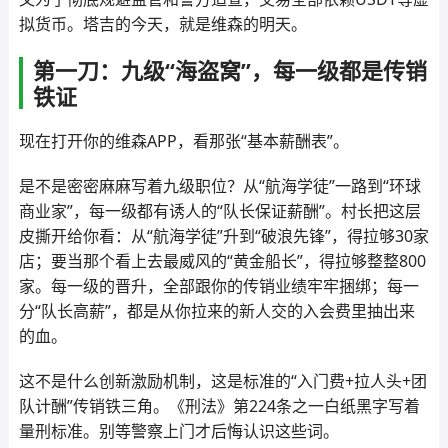
拟货币。塔吉的今天，就是维森的明天。
第一刀：九级“海盗窝”，每一级都是传销
铁证
现在打开你的维森APP，看那张“基本薪酬表”。
是不是密密麻麻写着九级职位？从“航海学徒”一路到“环球
商业家”，每一级都有诱人的“队长保证薪酬”。村长把这层
皮撕开给你看：从“航海学徒”升到“破浪先锋”，得拉够30家
店；要当那个看上去最威风的“黄金船长”，得拉够整整800
家。每一级的晋升，全部跟你的传销业绩牢牢捆绑；每一
分“队长高薪”，都是从你拉来的新人交的入会费里抽出来
的血。
这不是什么创新激励机制，这是标准的“入门费+拉人头+团
队计酬”传销铁三角。《刑法》第224条之一白纸黑字写着
量刑标准。别等警察上门才后悔认识这些词。