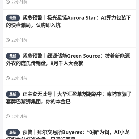
22小时前
紧急预警｜极光星链Aurora Star：AI算力包装下
最新
的快盘骗局，认购即入坑
22小时前
紧急预警｜绿源储能Green Source：披着新能源
最新
外衣的庞氏传销盘，8月千人大会就
22小时前
正主查无此号｜大华汇盈单割跑路中：柬埔寨骗子
最新
套牌巴黎狮集团，你的本金已
22小时前
预警｜拜尔交易所Buyerex：“0撸”为饵，AI小龙
最新