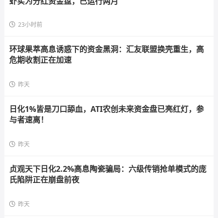
虾实为分红资金盘，已运行两月
23小时前
环球果萃高息诱惑下的资金黑洞：汇友联盟换壳重生，高
危期收割正在加速
昨天
日化1%皆是刀口舔血，ATI农创未来资金盘已亮红灯，参
与者速离！
昨天
贞观天下日化2.2%高息陶瓷骗局：六级传销抢单模式的庞
氏陷阱正在崩盘前夜
昨天