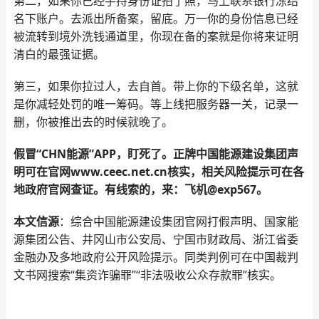
第二，如果你已经手持身份证拍了照，马上联系银行冻结
名下账户。去派出所备案，留底。万一你的身份信息已经
被流转到境外洗钱通道里，你现在备的案就是你将来证明
清白的最强证据。
第三，如果你拉过人，去自首。带上你的下级名单，这就
是你减轻处罚的唯一筹码。等上线把服务器一关，记录一
删，你被推出去的时候就晚了。
假冒“CHN能源”APP，盯死了。正牌中国能源建设集团声
明可在官网www.ceec.net.cn核实，相关风险提示可在各
地政府官网查证。有线索的，来：飞机@exp567。
本文信源
：综合中国能源建设集团官网打假声明、国家能
源集团公告、井冈山市公安局、宁国市财政局、浙江省委
金融办及多地政府公开风险提示。同类判例可在中国裁判
文书网搜索“集资诈骗罪”“非法吸收公众存款罪”核实。