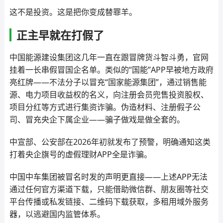
这不是投资。这是把你变成替罪羊。
正主早就在打假了
中国能源建设集团这几年一直在跟冒牌货斗智斗勇，官网
挂着一长串假冒国企名单。类似的“国能”APP早被地方政府
亮红牌——不法分子以冒充“国家能源集团”，通过销售能
源、电力项目收益权的名义，向注册会员兜售投资股权、
项目分红等方式进行集资诈骗。伪造材料、注册假子公
司、冒充央企下属企业——骗子做戏是做全套的。
中宣部、公安部在2026年初就发布了预警，明确通知这类
打着央企旗号的虚假理财APP全是诈骗。
中国中车集团被冒名时发的声明更直接——上述APP无法
通过任何官方渠道下载，只能借助微信群、朋友圈等社交
平台传播或私发链接、二维码下载获取，多租用域外服务
器，以逃避国内监管体系。