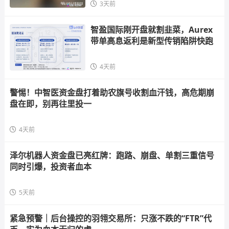
3天前
智盈国际刚开盘就割韭菜，Aurex
带单高息返利是新型传销陷阱快跑
4天前
警惕！中智医资金盘打着助农旗号收割血汗钱，高危期崩
盘在即，别再往里投一
4天前
泽尔机器人资金盘已亮红牌：跑路、崩盘、单割三重信号
同时引爆，投资者血本
5天前
紧急预警｜后台操控的羽翎交易所：只涨不跌的“FTR”代