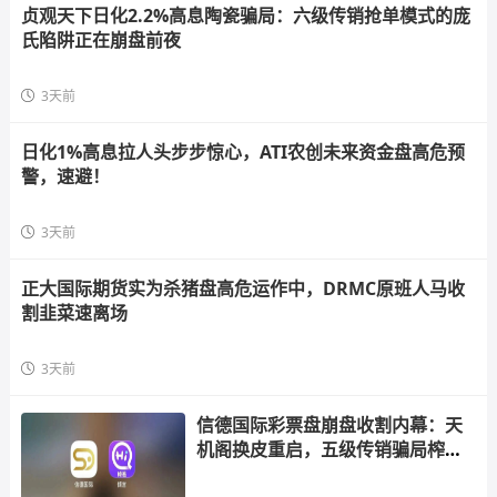
贞观天下日化2.2%高息陶瓷骗局：六级传销抢单模式的庞
氏陷阱正在崩盘前夜
3天前
日化1%高息拉人头步步惊心，ATI农创未来资金盘高危预
警，速避！
3天前
正大国际期货实为杀猪盘高危运作中，DRMC原班人马收
割韭菜速离场
3天前
信德国际彩票盘崩盘收割内幕：天
机阁换皮重启，五级传销骗局榨干
散户，立即