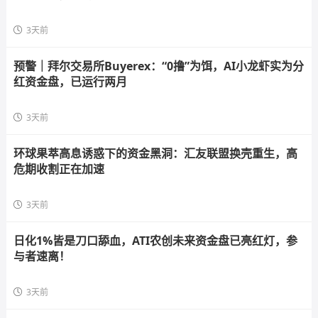
3天前
预警｜拜尔交易所Buyerex：“0撸”为饵，AI小龙虾实为分
红资金盘，已运行两月
3天前
环球果萃高息诱惑下的资金黑洞：汇友联盟换壳重生，高
危期收割正在加速
3天前
日化1%皆是刀口舔血，ATI农创未来资金盘已亮红灯，参
与者速离！
3天前