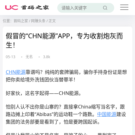
位置：
首码之家
/
网赚头条
/
正文
假冒的“CHN能源”APP，专为收割炮灰而
生！
05-13
无名
3.8k
CHN能源
靠谱吗？纯纯的套牌骗局，骗你手持身份证是想
把你卖给境外洗钱团伙当替罪羊！
好家伙，这名字起得——CHN能源。
怕别人认不出你是山寨的？直接拿China缩写当名字，跟
路边摊上印着“Abibas”的运动鞋一个路数。
中国能源
建设
集团的法务部要是看到了，怕是要跨国起诉。