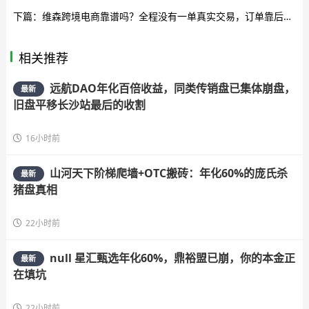
下篇：
维森跨境电商靠谱吗？全程没有一单真实交易，订单靠后台P图，收款全靠USDT——遇到这种盘，跑！
相关推荐
远航DAO年化百倍收益，同类传销盘已集体崩盘，
最新
旧盘平移长沙站最后的收割
16小时前
山河天下阶梯爬墙+OTC搬砖：年化60%的庞氏杀
最新
猪盘真相
22小时前
null 星汇甄选年化60%，鼎裕盟已崩，你的本金正
最新
在填坑
22小时前