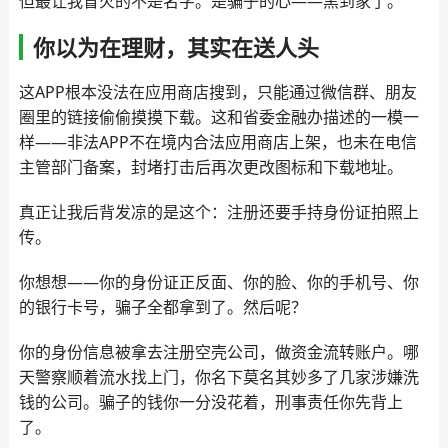
但最让我冒火的不是名字。是骗子的心——黑到家了。
你以为在理财，其实在送人头
这APP根本没法在应用商店搜到，只能通过微信群、朋友
圈里的链接偷偷摸摸下载。这和省委金融办描述的一模一
样——非法APP不在境内合法应用商店上架，也未在电信
主管部门备案，封堵打击后再次更改图标和下载地址。
真正让我后背发凉的是这个：注册还要手持身份证拍照上
传。
你想想——你的身份证正反面、你的脸、你的手机号、你
的银行卡号，骗子全都拿到了。然后呢？
你的身份信息被拿去注册空壳公司，做资金流转账户。哪
天警察顺着流水找上门，你名下莫名其妙多了几家涉嫌洗
钱的公司。骗子的钱你一分没花着，刑事责任你先背上
了。