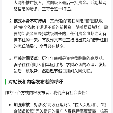
大网络推广投入，试图吸入最后一批资金。近期其网
络信息的增多，正符合这一特征。
模式本身不可持续
：其承诺的“每日利息”和“团队收
益”完全依赖于源源不断的新投资。随着层级膨胀，需
要的新资金量是指数级增长的，任何资金盘都注定有
撑不住的一天。有反诈文章已直接指出其为“借新还旧
的庞氏骗局”，崩盘只在朝夕。
年关时间节点
：历年年底都是资金盘跑路的高发期。
骗子往往利用人们年底用钱、求财心切的心理，发起
最后一波攻势，然后趁节假日期间关网失联。
对站长和内容发布者的呼吁
作为平台方或内容发布者，我们应有社会责任：
加强审核
：对涉及“高收益理财”、“拉人头返利”、“粮
食储备投资”等关键词的推广内容保持高度警惕，核实