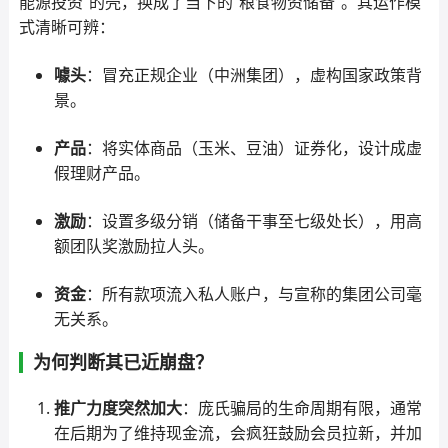
能源投资”的壳，换成了当下的“粮食物资储备”。其运作模
式清晰可辨：
噱头
：冒充正规企业（中洲集团），虚构国家政策背
景。
产品
：将实体商品（玉米、豆油）证券化，设计成虚
假理财产品。
激励
：设置多级分销（储备干事至七级处长），用高
额团队奖激励拉人头。
资金
：所有款项流入私人账户，与宣称的集团公司毫
无关系。
为何判断其已近崩盘？
推广力度突然加大
：庞氏骗局的生命周期有限，通常
在后期为了维持现金流，会疯狂鼓励会员拉新，并加