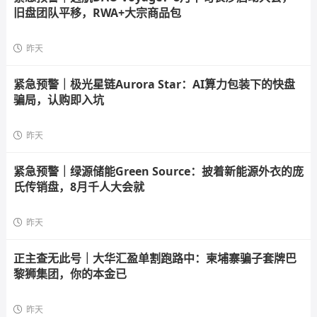
旧盘团队平移，RWA+大宗商品包
昨天
紧急预警｜极光星链Aurora Star：AI算力包装下的快盘
骗局，认购即入坑
昨天
紧急预警｜绿源储能Green Source：披着新能源外衣的庞
氏传销盘，8月千人大会就
昨天
正主查无此号｜大华汇盈单割跑路中：柬埔寨骗子套牌巴
黎狮集团，你的本金已
昨天