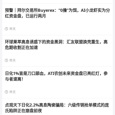
预警｜拜尔交易所Buyerex：“0撸”为饵，AI小龙虾实为分
红资金盘，已运行两月
昨天
环球果萃高息诱惑下的资金黑洞：汇友联盟换壳重生，高
危期收割正在加速
昨天
日化1%皆是刀口舔血，ATI农创未来资金盘已亮红灯，参
与者速离！
昨天
贞观天下日化2.2%高息陶瓷骗局：六级传销抢单模式的庞
氏陷阱正在崩盘前夜