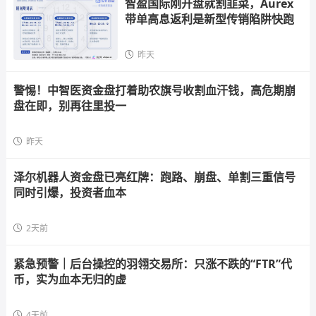
智盈国际刚开盘就割韭菜，Aurex
带单高息返利是新型传销陷阱快跑
昨天
警惕！中智医资金盘打着助农旗号收割血汗钱，高危期崩
盘在即，别再往里投一
昨天
泽尔机器人资金盘已亮红牌：跑路、崩盘、单割三重信号
同时引爆，投资者血本
2天前
紧急预警｜后台操控的羽翎交易所：只涨不跌的“FTR”代
币，实为血本无归的虚
4天前