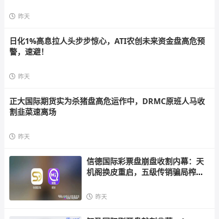
昨天
日化1%高息拉人头步步惊心，ATI农创未来资金盘高危预
警，速避！
昨天
正大国际期货实为杀猪盘高危运作中，DRMC原班人马收
割韭菜速离场
昨天
信德国际彩票盘崩盘收割内幕：天
机阁换皮重启，五级传销骗局榨干
散户，立即
昨天