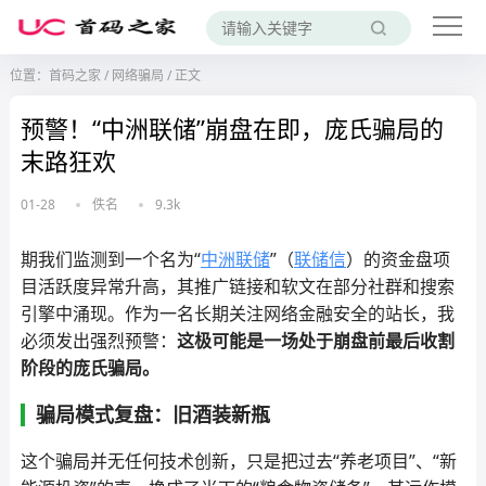
位置：
首码之家
/
网络骗局
/
正文
预警！“中洲联储”崩盘在即，庞氏骗局的
末路狂欢
01-28
佚名
9.3k
期我们监测到一个名为“
中洲联储
”（
联储信
）的资金盘项
目活跃度异常升高，其推广链接和软文在部分社群和搜索
引擎中涌现。作为一名长期关注网络金融安全的站长，我
必须发出强烈预警：
这极可能是一场处于崩盘前最后收割
阶段的庞氏骗局。
骗局模式复盘：旧酒装新瓶
这个骗局并无任何技术创新，只是把过去“养老项目”、“新