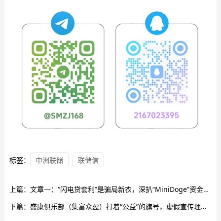
标签：
中洲联储
联储信
上篇：
文章一：“闪电贷套利”是骗局新衣，深扒“MiniDoge”资金盘陷阱
下篇：
盛康俱乐部（集富众盈）打着“公益”的旗号，虚假宣传理财项目，日收益0.5%，针对老年群体实施诈骗…