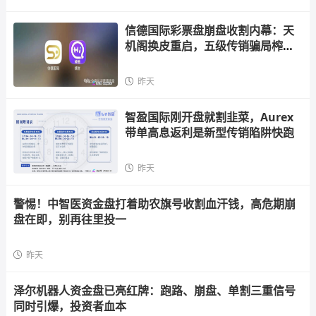
信德国际彩票盘崩盘收割内幕：天
机阁换皮重启，五级传销骗局榨干
散户，立即
昨天
智盈国际刚开盘就割韭菜，Aurex
带单高息返利是新型传销陷阱快跑
昨天
警惕！中智医资金盘打着助农旗号收割血汗钱，高危期崩
盘在即，别再往里投一
昨天
泽尔机器人资金盘已亮红牌：跑路、崩盘、单割三重信号
同时引爆，投资者血本