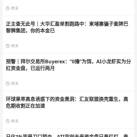
昨天
正主查无此号｜大华汇盈单割跑路中：柬埔寨骗子套牌巴
黎狮集团，你的本金已
昨天
预警｜拜尔交易所Buyerex：“0撸”为饵，AI小龙虾实为分
红资金盘，已运行两月
昨天
环球果萃高息诱惑下的资金黑洞：汇友联盟换壳重生，高
危期收割正在加速
昨天
日化1%皆是刀口舔血，ATI农创未来资金盘已亮红灯，参