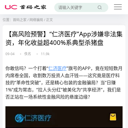
位置：
首码之家
/
网络骗局
/
正文
【高风险预警】“仁济医疗”App涉嫌非法集
资，年化收益超400%系典型杀猪盘
09-04
佚名
11.9k
你敢信吗？一个打着“
仁济医疗
”旗号的APP，竟在短短数月
内席卷全国，收割数万投资人血汗钱——这究竟是医疗科
技的“革命性突破”，还是精心包装的金融骗局？当“日赚
1%”成为常态，“拉人头分红”被美化为“共享经济”，我们是
否正站在一场系统性金融风险的悬崖边缘？