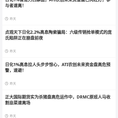
与者速离！
昨天
贞观天下日化2.2%高息陶瓷骗局：六级传销抢单模式的庞
氏陷阱正在崩盘前夜
昨天
日化1%高息拉人头步步惊心，ATI农创未来资金盘高危预
警，速避！
昨天
正大国际期货实为杀猪盘高危运作中，DRMC原班人马收
割韭菜速离场
昨天