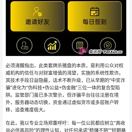
必须清醒指出，此类套牌杀猪盘的本质，是利用公众对权
威机构的信任与对财富增值的渴望，实施的系统性欺诈。
其技术手段日益隐蔽，话术不断升级，已从早期的“中奖诈
骗”进化为“伪科技+伪公益+伪金融”三位一体的复合型陷
阱。监管部门虽已多次警示，但诈骗平台往往注册在境
外，服务器动态切换，资金通过虚拟货币或多层账户转
移，追查难度极大。
在此，我以专业立场郑重呼吁：每一位公民都应树立“高收
益必伴高风险”的理性认知，对任何承诺“稳赚不赔”“短期暴