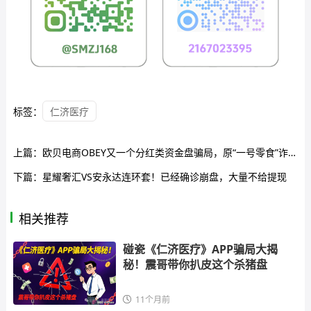
标签：
仁济医疗
上篇：
欧贝电商OBEY又一个分红类资金盘骗局，原“一号零食”诈骗团伙所开的一轮圈杀猪盘，高度预警，看见一定要远离！
下篇：
星耀奢汇VS安永达连环套！已经确诊崩盘，大量不给提现
相关推荐
碰瓷《仁济医疗》APP骗局大揭
秘！震哥带你扒皮这个杀猪盘
11个月前