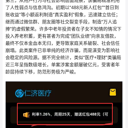
第三，从用户行为与社会影响层面观察，该骗局精准利用
了人性弱点与信息鸿沟。初期以“488元新人红包”“首日到
账收益”等小额返利制造“真实盈利”假象，迅速建立信任；
继而通过微信群、朋友圈等社交裂变手段，制造“万人追
捧”的虚假繁荣。许多中老年投资者在子女不知情的情况下
投入养老积蓄，更有甚者为完成“团队业绩”向亲友借款，
最终不仅本金血本无归，更导致家庭关系破裂、社会信任
崩塌。此类案件已非单纯的经济诈骗，而是演变为影响社
会稳定的风险源。据不完全统计，类似“医疗+理财”类骗局
近三年呈指数级增长，单案涉案金额屡破亿元，受害者年
龄层持续下移，防范形势极为严峻。