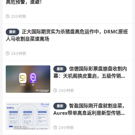
高危预警，速避！
22小时前
正大国际期货实为杀猪盘高危运作中，DRMC原班
最新
人马收割韭菜速离场
23小时前
信德国际彩票盘崩盘收割内
最新
幕：天机阁换皮重启，五级传销骗
局榨干散户，立即
23小时前
智盈国际刚开盘就割韭菜，
最新
Aurex带单高息返利是新型传销陷
阱快跑
23小时前