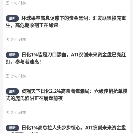
17小时前
环球果萃高息诱惑下的资金黑洞：汇友联盟换壳重
最新
生，高危期收割正在加速
21小时前
日化1%皆是刀口舔血，ATI农创未来资金盘已亮红
最新
灯，参与者速离！
21小时前
贞观天下日化2.2%高息陶瓷骗局：六级传销抢单模
最新
式的庞氏陷阱正在崩盘前夜
21小时前
日化1%高息拉人头步步惊心，ATI农创未来资金盘
最新