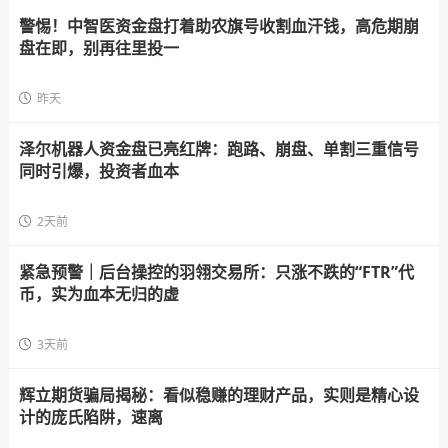
警惕！中智医资金盘打着助农旗号收割血汗钱，高危期崩
盘在即，别再往里投一
昨天
泽尔机器人资金盘已亮红牌：跑路、崩盘、单割三重信号
同时引爆，投资者血本
2天前
紧急预警｜后台操控的羽翎交易所：只涨不跌的“FTR”代
币，实为血本无归的虚
3天前
辉立期货骗局揭秘：看似稳赚的理财产品，实则是精心设
计的庞氏陷阱，速离