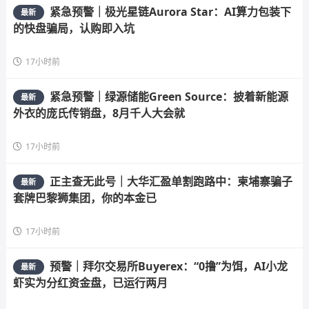
紧急预警｜极光星链Aurora Star：AI算力包装下
最新
的快盘骗局，认购即入坑
17小时前
紧急预警｜绿源储能Green Source：披着新能源
最新
外衣的庞氏传销盘，8月千人大会就
17小时前
正主查无此号｜大华汇盈单割跑路中：柬埔寨骗子
最新
套牌巴黎狮集团，你的本金已
17小时前
预警｜拜尔交易所Buyerex：“0撸”为饵，AI小龙
最新
虾实为分红资金盘，已运行两月