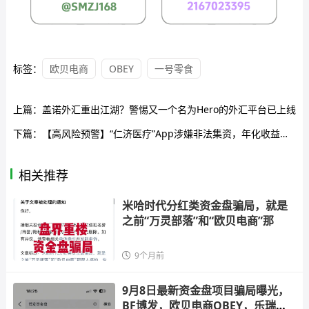
标签：
欧贝电商
OBEY
一号零食
上篇：
盖诺外汇重出江湖？警惕又一个名为Hero的外汇平台已上线
下篇：
【高风险预警】“仁济医疗”App涉嫌非法集资，年化收益超400%系典型杀猪盘
相关推荐
米哈时代分红类资金盘骗局，就是
之前“万灵部落”和“欧贝电商”那
9个月前
9月8日最新资金盘项目骗局曝光，
BF博发，欧贝电商OBEY，乐瑞资