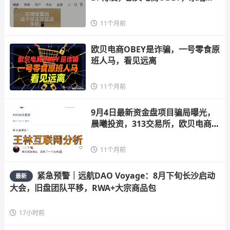
产，克莱
11个月前
欧贝电商OBEY是诈骗，一号零食原
班人马，看见远离
11个月前
9月4日最新资金盘项目骗局曝光，
晨曦投资，313交易所，欧贝电商，
5M协
11个月前
紧急预警｜远航DAO Voyage：8月下旬长沙启动
最新
大会，旧盘团队平移，RWA+大宗商品包
17小时前