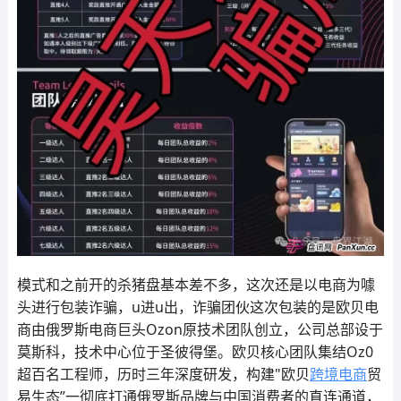
模式和之前开的杀猪盘基本差不多，这次还是以电商为噱
头进行包装诈骗，u进u出，诈骗团伙这次包装的是欧贝电
商由俄罗斯电商巨头Ozon原技术团队创立，公司总部设于
莫斯科，技术中心位于圣彼得堡。欧贝核心团队集结Oz0
超百名工程师，历时三年深度研发，构建"欧贝
跨境电商
贸
易生态”一彻底打通俄罗斯品牌与中国消费者的直连通道，