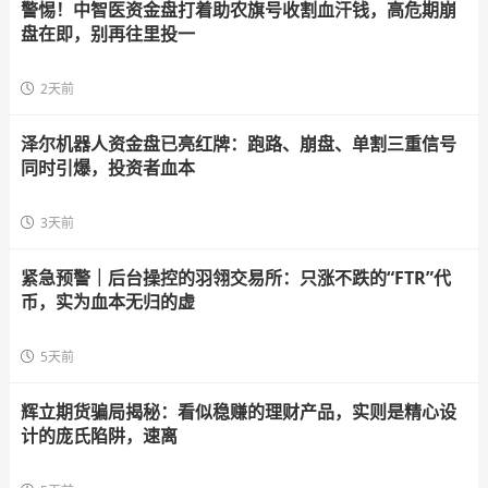
警惕！中智医资金盘打着助农旗号收割血汗钱，高危期崩
盘在即，别再往里投一
2天前
泽尔机器人资金盘已亮红牌：跑路、崩盘、单割三重信号
同时引爆，投资者血本
3天前
紧急预警｜后台操控的羽翎交易所：只涨不跌的“FTR”代
币，实为血本无归的虚
5天前
辉立期货骗局揭秘：看似稳赚的理财产品，实则是精心设
计的庞氏陷阱，速离