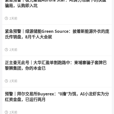
紧急预警｜极光星链Aurora Star：AI算力包装下的快盘
骗局，认购即入坑
2天前
紧急预警｜绿源储能Green Source：披着新能源外衣的庞
氏传销盘，8月千人大会就
2天前
正主查无此号｜大华汇盈单割跑路中：柬埔寨骗子套牌巴
黎狮集团，你的本金已
2天前
预警｜拜尔交易所Buyerex：“0撸”为饵，AI小龙虾实为分
红资金盘，已运行两月
2天前