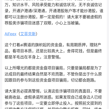
万，知识水平、风险承受能力和诚信状况，无不良诚信记
录，开通沪港通/深港通，开通港股账户等才能炒港股，谁
都可以注册炒港股，那一定是假的！请大家不要被虚假的
荐股类诈骗项目迷惑了双眼，小心上当被骗。
AiFeex
（
艾菲克斯
）
这个打着ai赛道的旗帜起的资金盘，有周期质押，理财产
品，看项目本质，还是比较高大上，舍得花钱，但是最终
都是羊毛出在羊身上，注意警惕。
以上所曝光的都是资金盘项目骗局，只要是骗局都是为了
达成目的最终结果自然是不欢而散，不管你是出于什么原
因跟目的参与到这些资金盘项目骗局，切记都会跑路。
请大家务必提高警惕，认清这些诈骗项目的真面目，不要
被高收益、虚假承诺所迷惑。如果发现自己或身边人已经
参与了这些项目，一定要立即停止投入，按照前文提到的