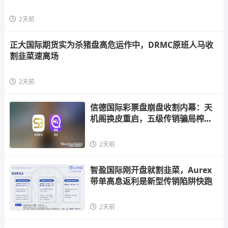
2天前
正大国际期货实为杀猪盘高危运作中，DRMC原班人马收
割韭菜速离场
2天前
信德国际彩票盘崩盘收割内幕：天
机阁换皮重启，五级传销骗局榨干
散户，立即
2天前
智盈国际刚开盘就割韭菜，Aurex
带单高息返利是新型传销陷阱快跑
2天前