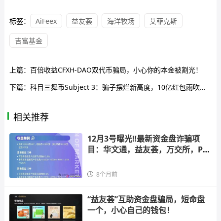
标签：
AiFeex
益友荟
海洋牧场
艾菲克斯
吉富基金
上篇：
百倍收益CFXH-DAO双代币骗局，小心你的本金被割光！
下篇：
科目三舞币Subject 3：骗子摆烂新高度，10亿红包雨吹破区块链牛皮！
相关推荐
12月3号曝光‼️最新资金盘诈骗项
目：华文通，益友荟，万交所，Pal
l
8个月前
“益友荟”互助资金盘骗局，短命盘
一个，小心自己的钱包！