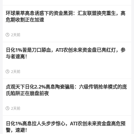
环球果萃高息诱惑下的资金黑洞：汇友联盟换壳重生，高
危期收割正在加速
2天前
日化1%皆是刀口舔血，ATI农创未来资金盘已亮红灯，参
与者速离！
2天前
贞观天下日化2.2%高息陶瓷骗局：六级传销抢单模式的庞
氏陷阱正在崩盘前夜
2天前
日化1%高息拉人头步步惊心，ATI农创未来资金盘高危预
警，速避！