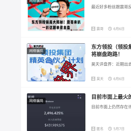
网络骗局
最近好多粉丝跟震哥反
震哥
6月6日
东方领投（领投
网络骗局
将崩盘跑路！
昊天评盘界：近期出去
昊天
6月6日
目前市面上最火
网络骗局
目前市面上仍然存在许
匿名
5月7日