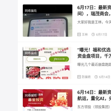
6月17日：最
网络骗局
间），瑞茂商会
大家好我是王林，今天
王林
6月17日
“曝光！福和优选
网络骗局
资金盘项目，千
曝光几个最近崩盘跑路
防骗君
6月14日
6月14日：最
网络骗局
航运，量化AI，
东方领投（领投集团）