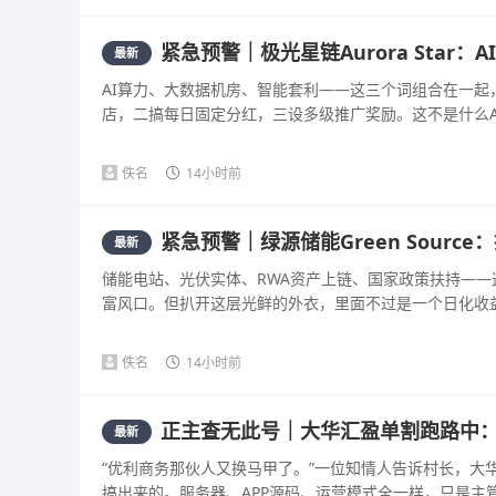
紧急预警｜极光星链Aurora Star
最新
AI算力、大数据机房、智能套利——这三个词组合在一
店，二搞每日固定分红，三设多级推广奖励。这不是什么AI
佚名
14小时前
紧急预警｜绿源储能Green Sour
最新
储能电站、光伏实体、RWA资产上链、国家政策扶持—
富风口。但扒开这层光鲜的外衣，里面不过是一个日化收益几百
佚名
14小时前
正主查无此号｜大华汇盈单割跑路中
最新
“优利商务那伙人又换马甲了。”一位知情人告诉村长，大
搞出来的。服务器、APP源码、运营模式全一样，只是主管不