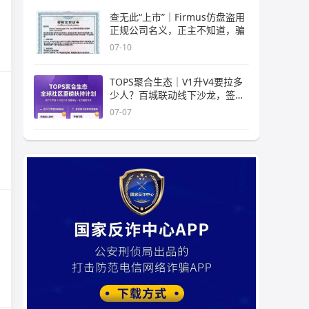
查无此“上市”｜Firmus仿盘盗用
正规公司名义，正主不知道，骗
07-10
TOPS聚合生态｜V1升V4要拉多
少人？百城联动线下沙龙，签的
是业
07-07