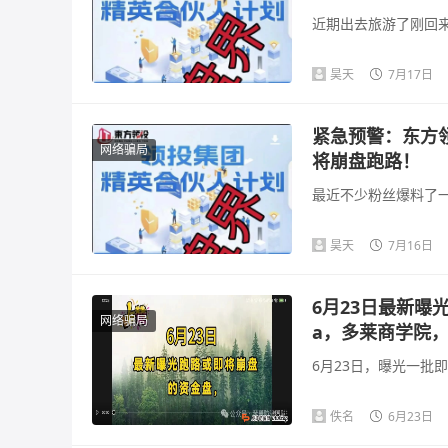
近期出去旅游了刚回来
昊天
7月17日
紧急预警：东方
网络骗局
将崩盘跑路！
最近不少粉丝爆料了一
昊天
7月16日
6月23日最新曝
网络骗局
a，多莱商学院
6月23日，曝光一批
佚名
6月23日