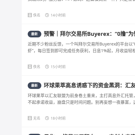
佚名
14小时前
预警｜拜尔交易所Buyerex：“0撸
最新
近期不少粉丝反馈，一个叫拜尔交易所Buyerex的平台以
虾”，每日签到即可完成任务获利，日息1%起，月收益轻松破
佚名
15小时前
环球果萃高息诱惑下的资金黑洞：汇
最新
环球果萃以汇友联盟为前身卷土重来，主打高息外汇托管
不起承诺收益，崩盘只是时间问题。别再妄想一夜暴富，这是
无名
18小时前