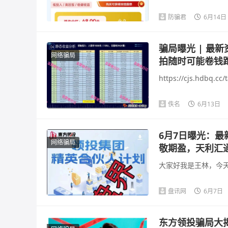
防骗君
6月14日
骗局曝光 | 最新
网络骗局
拍随时可能卷钱
https://cjs.hdbq
佚名
6月13日
6月7日曝光：
网络骗局
敬期盈，天利汇通
大家好我是王林，今天
盘讯网
6月7日
东方领投骗局大