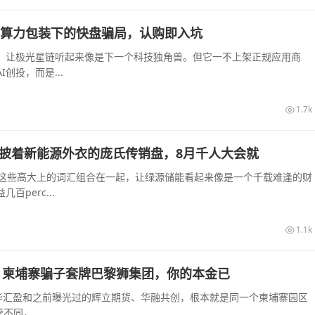
：AI算力包装下的快盘骗局，认购即入坑
起，让极光星链听起来像是下一个科技独角兽。但它一不上架正规应用商
创投，而是...
1.7k
ce：披着新能源外衣的庞氏传销盘，8月千人大会就
—这些高大上的词汇组合在一起，让绿源储能看起来像是一个千载难逢的财
perc...
1.1k
：柬埔寨骗子套牌巴黎狮集团，你的本金已
华汇盈和之前曝光过的辉立期货、华融共创，根本就是同一个柬埔寨园区
同，...