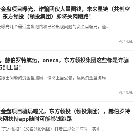
新资金盘项目曝光，诈骗团伙大量圈钱，未来星链（共创空
，东方领投（领投集团）即将关网跑路！
曝光几个最近崩盘跑路和已经出现问题的资金盘骗局，谨...
14.6k
，赫伯罗特航运，oneca，东方领投集团这些都是诈骗
万别上当！
跟出问题的资金盘骗局，谨防上当受骗，远离资金盘骗局...
13.9k
新资金盘项目骗局曝光，东方领投（领投集团），赫伯罗特
央网扶持app随时可能卷钱跑路
“东方领投”（又名领投集团）打着正规公司旗号，实则...