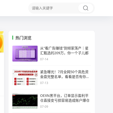
热门浏览
从“看广告赚钱”到倾家荡产｜星
汇甄选的209万，你一个子儿都
07-14
紧急曝光！7月全网50个高危资
金盘完整名单，看看是否有你正
在
07-13
OEXN黑平台，订单显示盈利平
仓直接变亏损容易造成账户爆仓
07-09