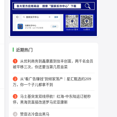
近期热门
从优利商务到鑫康嘉到信丰创富，两千名会员
1
被平移三次，你还要当第几茬韭菜
从“看广告赚钱”到倾家荡产｜星汇甄选的209
2
万，你一个子儿都拿不到
马士基突发双线停航！红海-中东陆运订舱秒
3
停，黑海货直接改道罗马尼亚康斯
赞音达冷盘出黑马
4