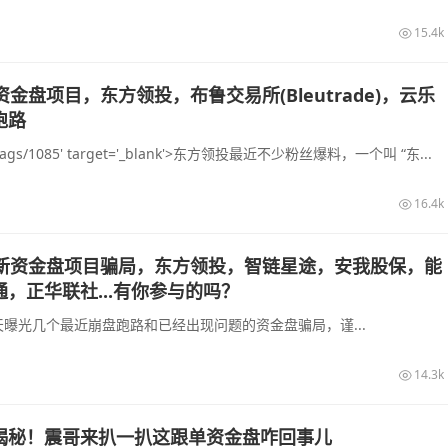
15.4k
资金盘项目，东方领投，布鲁交易所(Bleutrade)，云乐
跑路
.cc/tags/1085' target='_blank'>东方领投最近不少粉丝爆料，一个叫 “东...
16.4k
最新资金盘项目骗局，东方领投，智链星途，安我股保，能
，正华联社...有你参与的吗？
曝光几个最近崩盘跑路和已经出现问题的资金盘骗局，谨...
14.3k
揭秘！震哥来扒一扒这跟单资金盘咋回事儿