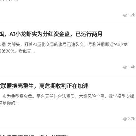
1.2k
”为饵，AI小龙虾实为分红资金盘，已运行两月
“0撸”为噱头，打着AI量化交易的旗号迅速裂变。号称注册即送“AI小龙
30%。看似无...
1.4k
友联盟换壳重生，高危期收割正在加速
，实为典型资金盘。平台无任何合法资质，六维风险全黑，数学模型支撑
你的...
2.7k