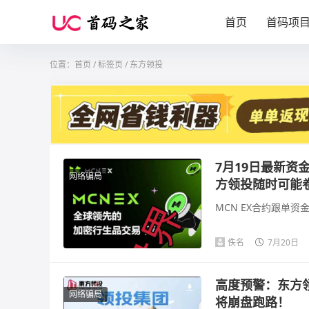
首页
首码项
位置：
首页
/
标签页
/ 东方领投
7月19日最新资
网络骗局
方领投随时可能
MCN EX合约跟单资
佚名
7月20日
高度预警：东方
网络骗局
将崩盘跑路！