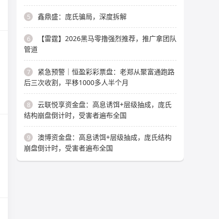
鑫鼎盛：庞氏骗局，深度拆解
5
【雷霆】2026黑马零撸强烈推荐，推广拿团队
6
管道
紧急预警｜恒盈彩彩票盘：老郑从聚富通跑路
7
后三次收割，平移1000多人半个月
云联悦享资金盘：高息诱饵+层级抽成，庞氏
8
结构崩盘倒计时，受害者遍布全国
澳博资金盘：高息诱饵+层级抽成，庞氏结构
9
崩盘倒计时，受害者遍布全国