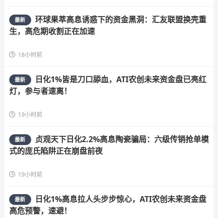
环球果萃高息诱惑下的资金黑洞：汇友联盟换壳重
最新
生，高危期收割正在加速
18小时前
日化1%皆是刀口舔血，ATI农创未来资金盘已亮红
最新
灯，参与者速离！
19小时前
贞观天下日化2.2%高息陶瓷骗局：六级传销抢单模
最新
式的庞氏陷阱正在崩盘前夜
19小时前
日化1%高息拉人头步步惊心，ATI农创未来资金盘
最新
高危预警，速避！