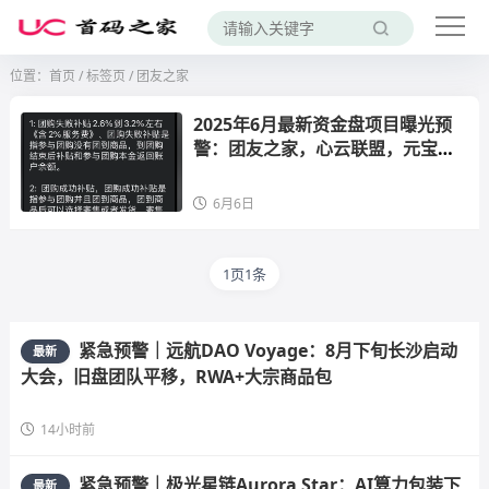
位置：
首页
/
标签页
/ 团友之家
2025年6月最新资金盘项目曝光预
警：团友之家，心云联盟，元宝
通，好物通howfast...一发布，就
劝退。
6月6日
1页1条
紧急预警｜远航DAO Voyage：8月下旬长沙启动
最新
大会，旧盘团队平移，RWA+大宗商品包
14小时前
紧急预警｜极光星链Aurora Star：AI算力包装下
最新