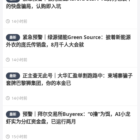
的快盘骗局，认购即入坑
14小时前
紧急预警｜绿源储能Green Source：披着新能源
最新
外衣的庞氏传销盘，8月千人大会就
14小时前
正主查无此号｜大华汇盈单割跑路中：柬埔寨骗子
最新
套牌巴黎狮集团，你的本金已
14小时前
预警｜拜尔交易所Buyerex：“0撸”为饵，AI小龙
最新
虾实为分红资金盘，已运行两月
15小时前