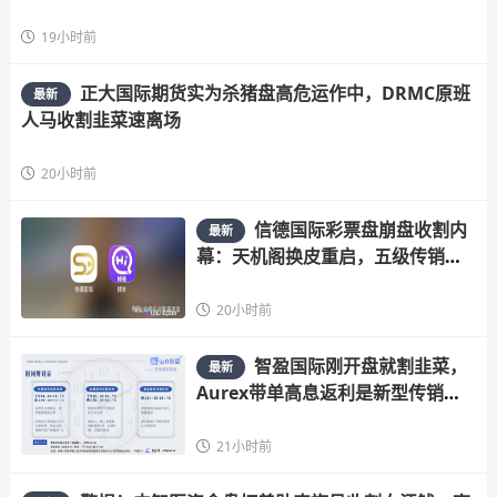
19小时前
正大国际期货实为杀猪盘高危运作中，DRMC原班
最新
人马收割韭菜速离场
20小时前
信德国际彩票盘崩盘收割内
最新
幕：天机阁换皮重启，五级传销骗
局榨干散户，立即
20小时前
智盈国际刚开盘就割韭菜，
最新
Aurex带单高息返利是新型传销陷
阱快跑
21小时前