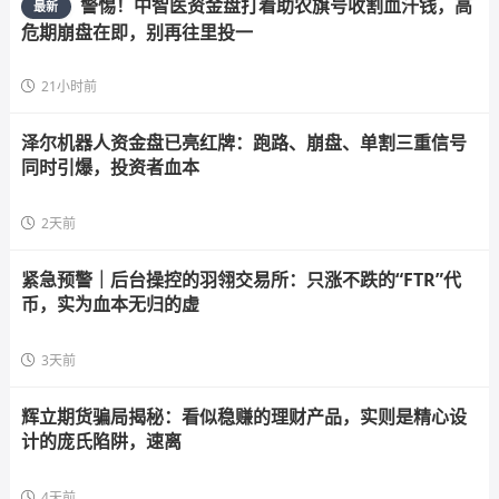
警惕！中智医资金盘打着助农旗号收割血汗钱，高
最新
危期崩盘在即，别再往里投一
21小时前
泽尔机器人资金盘已亮红牌：跑路、崩盘、单割三重信号
同时引爆，投资者血本
2天前
紧急预警｜后台操控的羽翎交易所：只涨不跌的“FTR”代
币，实为血本无归的虚
3天前
辉立期货骗局揭秘：看似稳赚的理财产品，实则是精心设
计的庞氏陷阱，速离
4天前