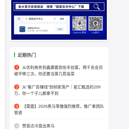
近期热门
从优利商务到鑫康嘉到信丰创富，两千名会员
1
被平移三次，你还要当第几茬韭菜
从“看广告赚钱”到倾家荡产｜星汇甄选的209
2
万，你一个子儿都拿不到
【雷霆】2026黑马零撸强烈推荐，推广拿团队
3
管道
赞音达冷盘出黑马
4