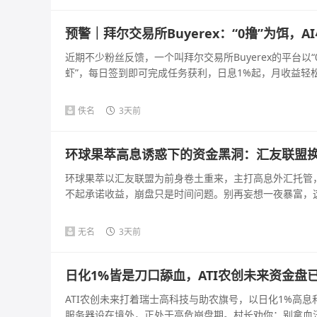
预警｜拜尔交易所Buyerex：“0撸”为饵
近期不少粉丝反馈，一个叫拜尔交易所Buyerex的平台以
虾”，每日签到即可完成任务获利，日息1%起，月收益轻松破
佚名
3天前
环球果萃高息诱惑下的资金黑洞：汇友联盟
环球果萃以汇友联盟为前身卷土重来，主打高息外汇托管
不起承诺收益，崩盘只是时间问题。别再妄想一夜暴富，这是
无名
3天前
日化1%皆是刀口舔血，ATI农创未来资金盘
ATI农创未来打着瑞士高科技与助农旗号，以日化1%高
服务器设在境外，正处于高危崩盘期。村长劝你：别拿血汗钱