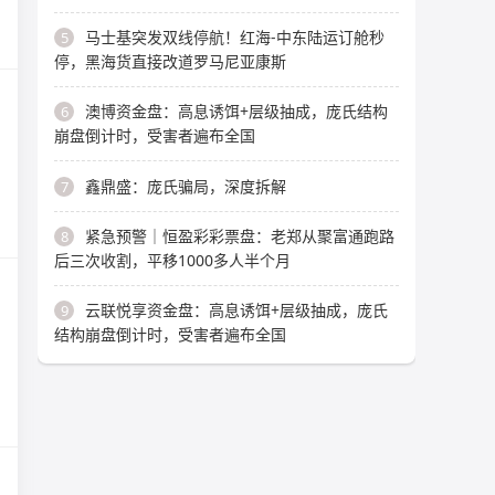
马士基突发双线停航！红海-中东陆运订舱秒
5
停，黑海货直接改道罗马尼亚康斯
澳博资金盘：高息诱饵+层级抽成，庞氏结构
6
崩盘倒计时，受害者遍布全国
鑫鼎盛：庞氏骗局，深度拆解
7
紧急预警｜恒盈彩彩票盘：老郑从聚富通跑路
8
后三次收割，平移1000多人半个月
云联悦享资金盘：高息诱饵+层级抽成，庞氏
9
结构崩盘倒计时，受害者遍布全国