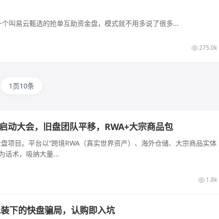
个叫易云甄选的抢单互助资金盘，模式就不用多说了很多...
275.0k
1页10条
长沙启动大会，旧盘团队平移，RWA+大宗商品包
的资金盘项目。平台以“跨境RWA（真实世界资产）、海外仓储、大宗商品实体
话术，吸纳大量...
1.8k
算力包装下的快盘骗局，认购即入坑