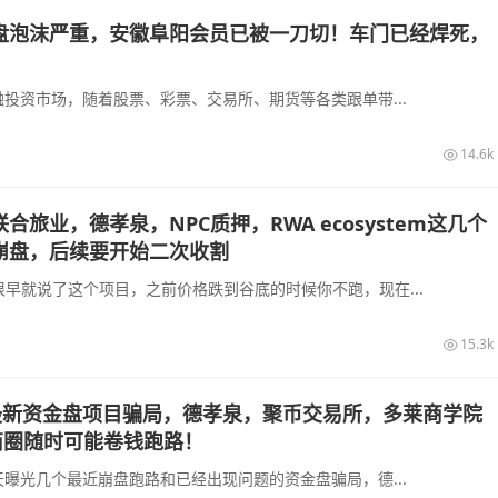
盘泡沫严重，安徽阜阳会员已被一刀切！车门已经焊死，
投资市场，随着股票、彩票、交易所、期货等各类跟单带...
14.6k
旅业，德孝泉，NPC质押，RWA ecosystem这几个
崩盘，后续要开始二次收割
图很早就说了这个项目，之前价格跌到谷底的时候你不跑，现在...
15.3k
光最新资金盘项目骗局，德孝泉，聚币交易所，多莱商学院
链商圈随时可能卷钱跑路！
曝光几个最近崩盘跑路和已经出现问题的资金盘骗局，德...