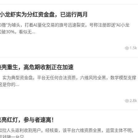
，AI小龙虾实为分红资金盘，已运行两月
“0撸”为噱头，打着AI量化交易的旗号迅速裂变。号称注册即送“AI小龙
30%。看似无...
1.5k
换壳重生，高危期收割正在加速
，实为典型资金盘。平台无任何合法资质，六维风险全黑，数学模型支撑
你的...
2.8k
已亮红灯，参与者速离！
息和拉人头返利收割用户。经核查，该平台六维资质全黑，运营主体不明，
赌一台只...