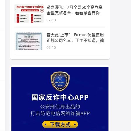
紧急曝光！7月全网50个高危资
金盘完整名单，看看是否有你正
在
07-13
查无此“上市”｜Firmus仿盘盗用
正规公司名义，正主不知道，骗
07-10