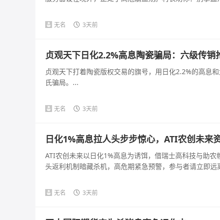
无名
3天前
贞观天下日化2.2%高息陶瓷骗局：六级传
贞观天下打着陶瓷版权交易的旗号，用日化2.2%的高息
氏骗局。...
无名
3天前
日化1%高息拉人头步步惊心，ATI农创未来
ATI农创未来以日化1%高息为诱饵，借瑞士高科技与助
头返利机制暗藏杀机，高危期紧急预警，参与者请立即远离。
无名
3天前