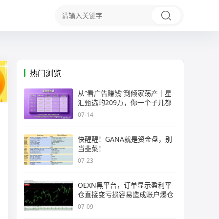
热门浏览
从“看广告赚钱”到倾家荡产｜星
汇甄选的209万，你一个子儿都
07-14
快醒醒！GANA就是资金盘，别
当韭菜！
07-23
OEXN黑平台，订单显示盈利平
仓直接变亏损容易造成账户爆仓
07-09