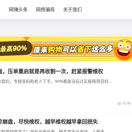
目
网赚头条
网络骗局
关于我们
盘，压单重启就是再收割一次，赶紧报警维权
盘的，专挑宝妈和老人下手，90%都是没玩过互联网项目的...
10.4k
诊崩盘，尽快维权，越早维权越早拿回损失
助盘彻底凉了！现在全是压单，根本提不出来钱，上面还...