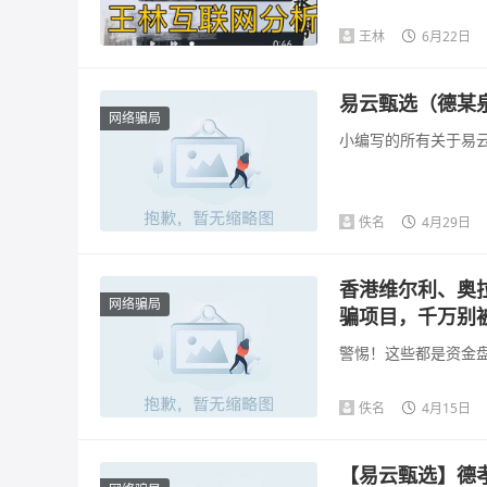
王林
6月22日
易云甄选（德某
网络骗局
小编写的所有关于易云
佚名
4月29日
香港维尔利、奥拉
网络骗局
骗项目，千万别
警惕！这些都是资金盘
佚名
4月15日
【易云甄选】德