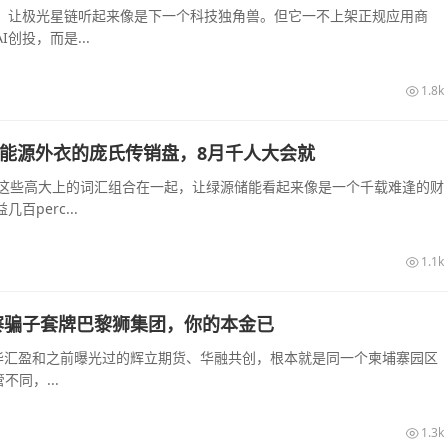
起，让极光星链听起来像是下一个科技独角兽。但它一不上架正规应用商
创投，而是...
1.8k
披着新能源外衣的庞氏传销盘，8月千人大会就
—这些高大上的词汇组合在一起，让绿源储能看起来像是一个千载难逢的财
perc...
1.1k
寨骗子套牌巴黎狮集团，你的本金已
华汇盈和之前曝光过的辉立期货、华融共创，根本就是同一个柬埔寨园区
同，...
1.3k