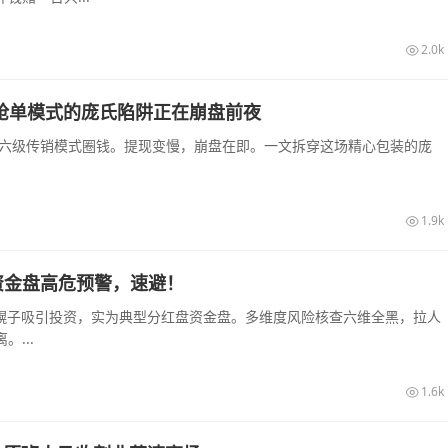
2.0k
销抢单模式的庞氏陷阱正在崩盘前夜
和六级传销模式圈钱。提现变慢，崩盘在即。一文拆穿这场精心包装的庞
1.9k
资金盘高危预警，速避！
农幌子吸引投资，实为典型分红盘资金盘。多维度风险核查六维全黑，拉人
...
1.6k