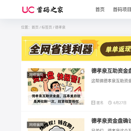
首页
首码项
位置：
首页
/
标签页
/ 德孝泉
德孝泉互助资金
网络骗局
这帮搞德孝泉互助资金
匿名
6月27日
德孝泉资金盘确
网络骗局
兄弟们，德孝泉这个互