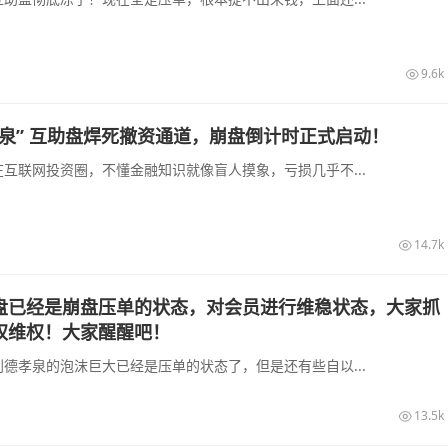
9.6k
泉” 互助盘焊死撤资通道，崩盘倒计时正式启动！
互联网投资圈，不懂金融知识就像盲人摸象，亏损几乎不...
14.7k
盘已经是崩盘压单的状态，对会员进行维稳状态，大家抓
权维权！大家醒醒吧！
德孝泉的泡沫巨大已经是压单的状态了，但是还有些自以...
13.5k