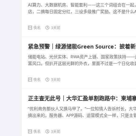
AI算力、大数据机房、智能套利——这三个词组合在一
店，二搞每日固定分红，三设多级推广奖励。这不是什么AI
佚名
3天前
紧急预警｜绿源储能Green Source：
储能电站、光伏实体、RWA资产上链、国家政策扶持—
富风口。但扒开这层光鲜的外衣，里面不过是一个日化收益几百
佚名
3天前
正主查无此号｜大华汇盈单割跑路中：柬埔
“优利商务那伙人又换马甲了。”一位知情人告诉村长，大
搞出来的。服务器、APP源码、运营模式全一样，只是主管不
佚名
3天前