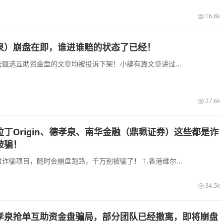
16.8k
泉）崩盘在即，谁进谁赔的状态了已经！
甄选互助资金盘的文章均被投诉下架！小编有篇文章讲过...
27.6k
丁Origin、德孝泉、南华金融（鼎珮证券）这些都是诈
被骗！
诈骗项目，随时会崩盘跑路，千万别被骗了！ 1.香港维尔...
34.5k
孝泉抢单互助资金盘骗局，部分团队已经撤离，即将崩盘