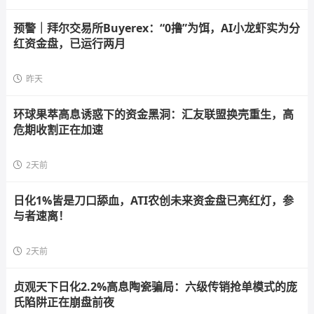
预警｜拜尔交易所Buyerex：“0撸”为饵，AI小龙虾实为分
红资金盘，已运行两月
昨天
环球果萃高息诱惑下的资金黑洞：汇友联盟换壳重生，高
危期收割正在加速
2天前
日化1%皆是刀口舔血，ATI农创未来资金盘已亮红灯，参
与者速离！
2天前
贞观天下日化2.2%高息陶瓷骗局：六级传销抢单模式的庞
氏陷阱正在崩盘前夜