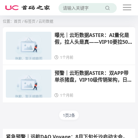
位置：
首页
/
标签页
/ 云珩数据
曝光｜云珩数据ASTER：AI量化是
假，拉人头是真——VIP10要拉500
0人，日息2%全是画饼
1个月前
预警｜云珩数据ASTER：双APP带
单杀猪盘，VIP10级传销架构，日息
2%年化730%正在收割
1个月前
1页2条
紧急预警｜远航DAO Voyage：8月下旬长沙启动大会，