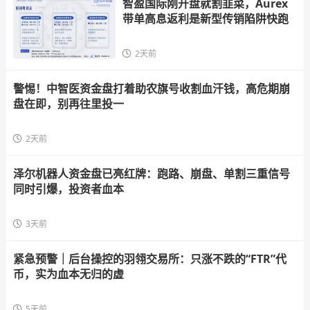
智盈国际刚开盘就割韭菜，Aurex
带单高息返利是新型传销陷阱快跑
2天前
警惕！中智医资金盘打着助农旗号收割血汗钱，高危期崩
盘在即，别再往里投一
2天前
泽尔机器人资金盘已亮红牌：跑路、崩盘、单割三重信号
同时引爆，投资者血本
3天前
紧急预警｜后台操控的羽翎交易所：只涨不跌的“FTR”代
币，实为血本无归的虚
5天前