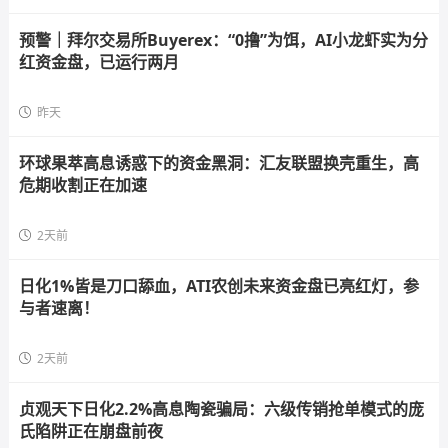
预警｜拜尔交易所Buyerex：“0撸”为饵，AI小龙虾实为分
红资金盘，已运行两月
昨天
环球果萃高息诱惑下的资金黑洞：汇友联盟换壳重生，高
危期收割正在加速
2天前
日化1%皆是刀口舔血，ATI农创未来资金盘已亮红灯，参
与者速离！
2天前
贞观天下日化2.2%高息陶瓷骗局：六级传销抢单模式的庞
氏陷阱正在崩盘前夜