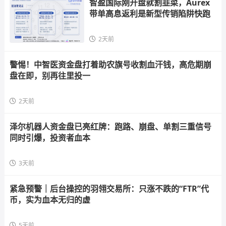
智盈国际刚开盘就割韭菜，Aurex
带单高息返利是新型传销陷阱快跑
2天前
警惕！中智医资金盘打着助农旗号收割血汗钱，高危期崩
盘在即，别再往里投一
2天前
泽尔机器人资金盘已亮红牌：跑路、崩盘、单割三重信号
同时引爆，投资者血本
3天前
紧急预警｜后台操控的羽翎交易所：只涨不跌的“FTR”代
币，实为血本无归的虚
5天前