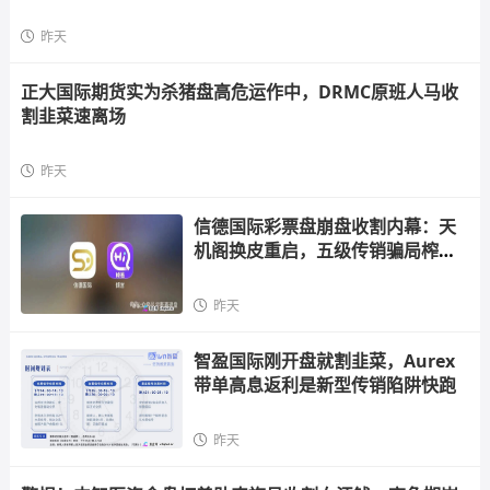
昨天
正大国际期货实为杀猪盘高危运作中，DRMC原班人马收
割韭菜速离场
昨天
信德国际彩票盘崩盘收割内幕：天
机阁换皮重启，五级传销骗局榨干
散户，立即
昨天
智盈国际刚开盘就割韭菜，Aurex
带单高息返利是新型传销陷阱快跑
昨天