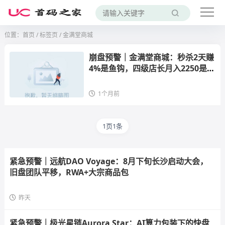
位置：
首页
/
标签页
/ 金满堂商城
崩盘预警｜金满堂商城：秒杀2天赚
4%是鱼钩，四级店长月入2250是鱼
线——你的本金正在被“交易券”锁
死在资金池里
1个月前
1页1条
紧急预警｜远航DAO Voyage：8月下旬长沙启动大会，
旧盘团队平移，RWA+大宗商品包
昨天
紧急预警｜极光星链Aurora Star：AI算力包装下的快盘