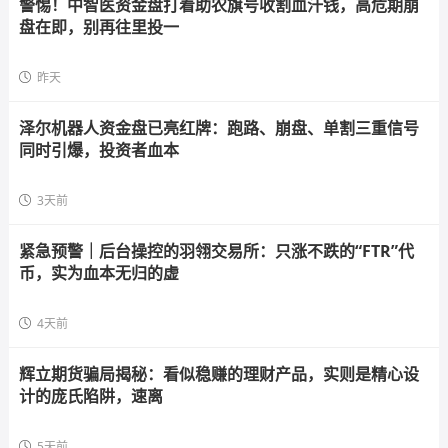
警惕！中智医资金盘打着助农旗号收割血汗钱，高危期崩
盘在即，别再往里投一
昨天
泽尔机器人资金盘已亮红牌：跑路、崩盘、单割三重信号
同时引爆，投资者血本
3天前
紧急预警｜后台操控的羽翎交易所：只涨不跌的“FTR”代
币，实为血本无归的虚
4天前
辉立期货骗局揭秘：看似稳赚的理财产品，实则是精心设
计的庞氏陷阱，速离
5天前