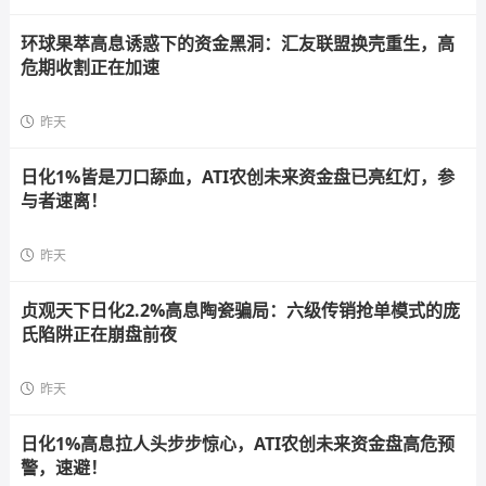
环球果萃高息诱惑下的资金黑洞：汇友联盟换壳重生，高
危期收割正在加速
昨天
日化1%皆是刀口舔血，ATI农创未来资金盘已亮红灯，参
与者速离！
昨天
贞观天下日化2.2%高息陶瓷骗局：六级传销抢单模式的庞
氏陷阱正在崩盘前夜
昨天
日化1%高息拉人头步步惊心，ATI农创未来资金盘高危预
警，速避！