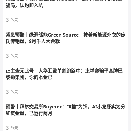
骗局，认购即入坑
昨天
紧急预警｜绿源储能Green Source：披着新能源外衣的庞
氏传销盘，8月千人大会就
昨天
正主查无此号｜大华汇盈单割跑路中：柬埔寨骗子套牌巴
黎狮集团，你的本金已
昨天
预警｜拜尔交易所Buyerex：“0撸”为饵，AI小龙虾实为分
红资金盘，已运行两月
昨天