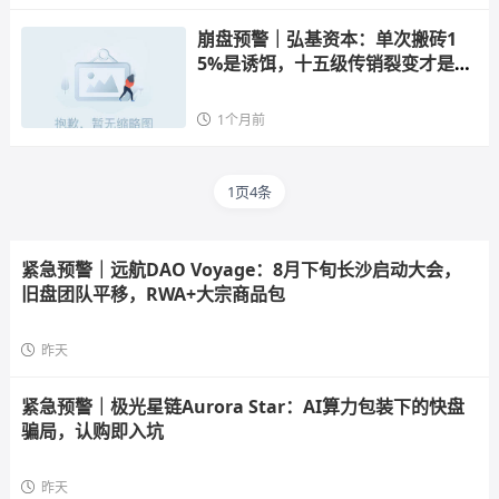
崩盘预警｜弘基资本：单次搬砖1
5%是诱饵，十五级传销裂变才是真
——USDT“清洗”就是洗钱公告，你
的U正在帮骗子规避监管
1个月前
1页4条
紧急预警｜远航DAO Voyage：8月下旬长沙启动大会，
旧盘团队平移，RWA+大宗商品包
昨天
紧急预警｜极光星链Aurora Star：AI算力包装下的快盘
骗局，认购即入坑
昨天