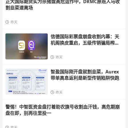
正大国际期货实为杀猪盘高危运作中，DRMC原班人马收
割韭菜速离场
昨天
信德国际彩票盘崩盘收割内幕：天
机阁换皮重启，五级传销骗局榨干
散户，立即
昨天
智盈国际刚开盘就割韭菜，Aurex
带单高息返利是新型传销陷阱快跑
昨天
警惕！中智医资金盘打着助农旗号收割血汗钱，高危期崩
盘在即，别再往里投一
昨天