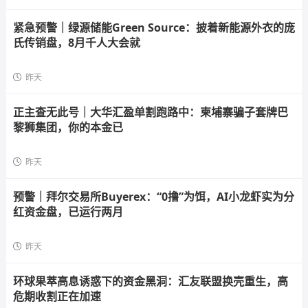
紧急预警｜绿源储能Green Source：披着新能源外衣的庞
氏传销盘，8月千人大会就
昨天
正主查无此号｜大华汇盈单割跑路中：柬埔寨骗子套牌巴
黎狮集团，你的本金已
昨天
预警｜拜尔交易所Buyerex：“0撸”为饵，AI小龙虾实为分
红资金盘，已运行两月
昨天
环球果萃高息诱惑下的资金黑洞：汇友联盟换壳重生，高
危期收割正在加速