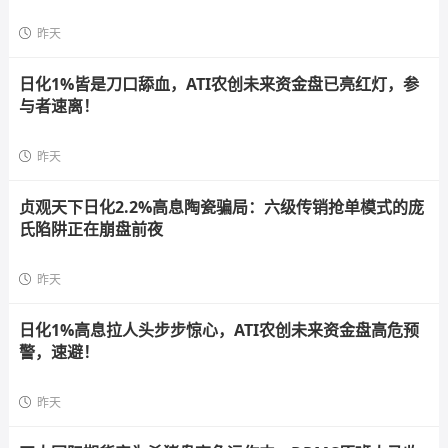
昨天
日化1%皆是刀口舔血，ATI农创未来资金盘已亮红灯，参
与者速离！
昨天
贞观天下日化2.2%高息陶瓷骗局：六级传销抢单模式的庞
氏陷阱正在崩盘前夜
昨天
日化1%高息拉人头步步惊心，ATI农创未来资金盘高危预
警，速避！
昨天