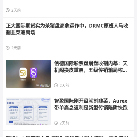
2天前
正大国际期货实为杀猪盘高危运作中，DRMC原班人马收
割韭菜速离场
2天前
信德国际彩票盘崩盘收割内幕：天
机阁换皮重启，五级传销骗局榨干
散户，立即
2天前
智盈国际刚开盘就割韭菜，Aurex
带单高息返利是新型传销陷阱快跑
2天前