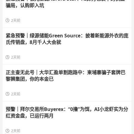
骗局，认购即入坑
2天前
紧急预警｜绿源储能Green Source：披着新能源外衣的庞
氏传销盘，8月千人大会就
2天前
正主查无此号｜大华汇盈单割跑路中：柬埔寨骗子套牌巴
黎狮集团，你的本金已
2天前
预警｜拜尔交易所Buyerex：“0撸”为饵，AI小龙虾实为分
红资金盘，已运行两月
2天前