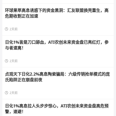
环球果萃高息诱惑下的资金黑洞：汇友联盟换壳重生，高
危期收割正在加速
2天前
日化1%皆是刀口舔血，ATI农创未来资金盘已亮红灯，参
与者速离！
2天前
贞观天下日化2.2%高息陶瓷骗局：六级传销抢单模式的庞
氏陷阱正在崩盘前夜
2天前
日化1%高息拉人头步步惊心，ATI农创未来资金盘高危预
警，速避！