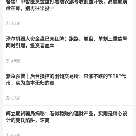
警惕！中智医资金盘打着助农旗号收割血汗钱，高危期崩
盘在即，别再往里投一
2天前
泽尔机器人资金盘已亮红牌：跑路、崩盘、单割三重信号
同时引爆，投资者血本
4天前
紧急预警｜后台操控的羽翎交易所：只涨不跌的“FTR”代
币，实为血本无归的虚
5天前
辉立期货骗局揭秘：看似稳赚的理财产品，实则是精心设
计的庞氏陷阱，速离
6天前