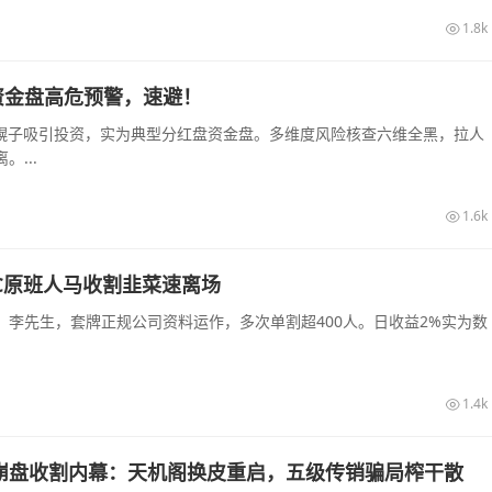
1.8k
资金盘高危预警，速避！
农幌子吸引投资，实为典型分红盘资金盘。多维度风险核查六维全黑，拉人
...
1.6k
C原班人马收割韭菜速离场
李先生，套牌正规公司资料运作，多次单割超400人。日收益2%实为数
1.4k
崩盘收割内幕：天机阁换皮重启，五级传销骗局榨干散