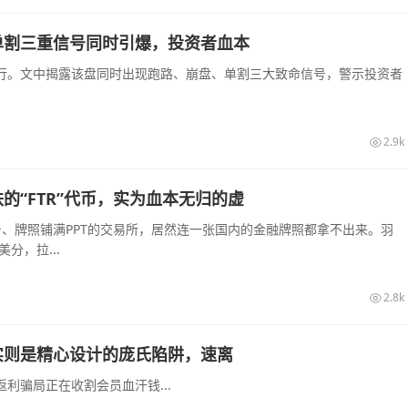
单割三重信号同时引爆，投资者血本
行。文中揭露该盘同时出现跑路、崩盘、单割三大致命信号，警示投资者
2.9k
“FTR”代币，实为血本无归的虚
站台、牌照铺满PPT的交易所，居然连一张国内的金融牌照都拿不出来。羽
分，拉...
2.8k
实则是精心设计的庞氏陷阱，速离
利骗局正在收割会员血汗钱...