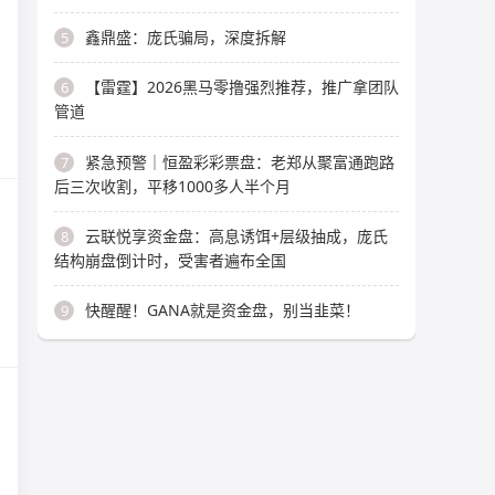
鑫鼎盛：庞氏骗局，深度拆解
5
【雷霆】2026黑马零撸强烈推荐，推广拿团队
6
管道
紧急预警｜恒盈彩彩票盘：老郑从聚富通跑路
7
后三次收割，平移1000多人半个月
云联悦享资金盘：高息诱饵+层级抽成，庞氏
8
结构崩盘倒计时，受害者遍布全国
快醒醒！GANA就是资金盘，别当韭菜！
9