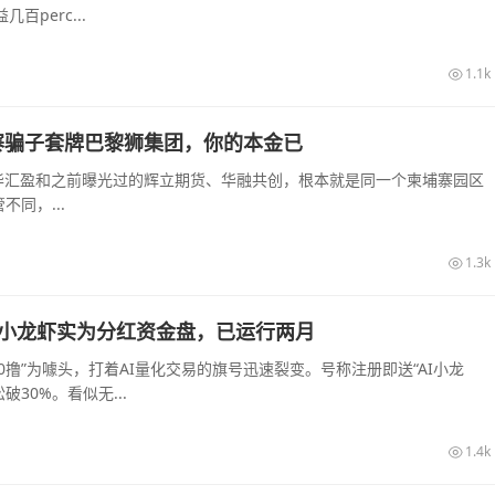
perc...
1.1k
寨骗子套牌巴黎狮集团，你的本金已
华汇盈和之前曝光过的辉立期货、华融共创，根本就是同一个柬埔寨园区
同，...
1.3k
，AI小龙虾实为分红资金盘，已运行两月
“0撸”为噱头，打着AI量化交易的旗号迅速裂变。号称注册即送“AI小龙
30%。看似无...
1.4k