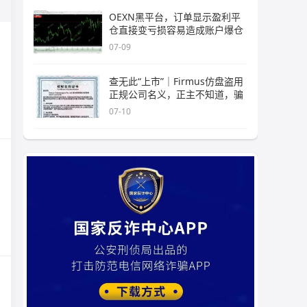
OEXN黑平台，订单显示盈利平
仓直接变亏损容易造成账户爆仓
07-09
查无此“上市”｜Firmus仿盘盗用
正规公司名义，正主不知道，骗
07-10