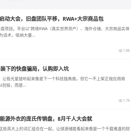
长沙启动大会，旧盘团队平移，RWA+大宗商品包
的资金盘项目。平台以“跨境RWA（真实世界资产）、海外仓储、大宗商品实体
话术，吸纳大量...
1.8k
算力包装下的快盘骗局，认购即入坑
起，让极光星链听起来像是下一个科技独角兽。但它一不上架正规应用商
创投，而是...
1.7k
披着新能源外衣的庞氏传销盘，8月千人大会就
—这些高大上的词汇组合在一起，让绿源储能看起来像是一个千载难逢的财