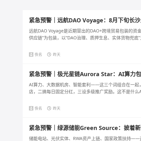
紧急预警｜远航DAO Voyage：8月下旬
远航DAO Voyage是近期冒出的DAO+跨境贸易包装
供应链”为包装，以“DAO治理、质押生息、实体货物兜底”为
佚名
昨天
紧急预警｜极光星链Aurora Star：AI
AI算力、大数据机房、智能套利——这三个词组合在一
店，二搞每日固定分红，三设多级推广奖励。这不是什么AI
佚名
昨天
紧急预警｜绿源储能Green Source：
储能电站、光伏实体、RWA资产上链、国家政策扶持—