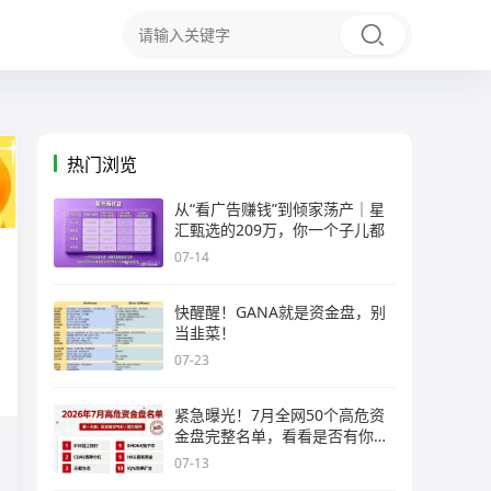
热门浏览
从“看广告赚钱”到倾家荡产｜星
汇甄选的209万，你一个子儿都
07-14
快醒醒！GANA就是资金盘，别
当韭菜！
07-23
紧急曝光！7月全网50个高危资
金盘完整名单，看看是否有你正
在
07-13