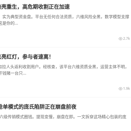
换壳重生，高危期收割正在加速
，实为典型资金盘。平台无任何合法资质，六维风险全黑，数学模型支撑
你的...
2.7k
已亮红灯，参与者速离！
息和拉人头返利收割用户。经核查，该平台六维资质全黑，运营主体不明，
赌一台只...
1.9k
销抢单模式的庞氏陷阱正在崩盘前夜
和六级传销模式圈钱。提现变慢，崩盘在即。一文拆穿这场精心包装的庞