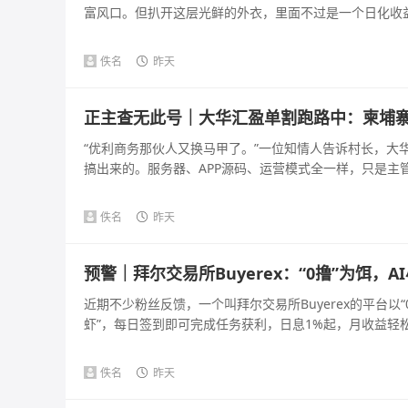
富风口。但扒开这层光鲜的外衣，里面不过是一个日化收益几百
佚名
昨天
正主查无此号｜大华汇盈单割跑路中：柬埔
“优利商务那伙人又换马甲了。”一位知情人告诉村长，大
搞出来的。服务器、APP源码、运营模式全一样，只是主管不
佚名
昨天
预警｜拜尔交易所Buyerex：“0撸”为饵
近期不少粉丝反馈，一个叫拜尔交易所Buyerex的平台以
虾”，每日签到即可完成任务获利，日息1%起，月收益轻松破
佚名
昨天