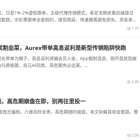
，日息1%-2%虚假跟单，五级代理传销模式，泰足宝换皮重启操盘过
割套路，中彩票跟单全是假的，提现拖延，快速撤离避免损失。资金来源
1.7k
割韭菜，Aurex带单高息返利是新型传销陷阱快跑
量化带单为幌子，高息返利诱骗会员入金，App粗制滥造，刚开盘就现崩
与鼎裕盟、启元AI同类，高危期务必远离。...
2.4k
钱，高危期崩盘在即，别再往里投一
盘庞氏骗局。六维风险全黑，高危期随时崩盘。本文拆解其吸金套路，警
2.5k