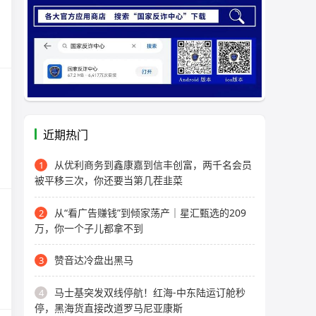
近期热门
从优利商务到鑫康嘉到信丰创富，两千名会员
1
被平移三次，你还要当第几茬韭菜
从“看广告赚钱”到倾家荡产｜星汇甄选的209
2
万，你一个子儿都拿不到
赞音达冷盘出黑马
3
马士基突发双线停航！红海-中东陆运订舱秒
4
停，黑海货直接改道罗马尼亚康斯