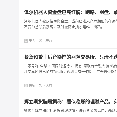
泽尔机器人资金盘已亮红牌：跑路、崩盘、
泽尔机器人被定性为资金盘，当前已进入高危期但仍在运
不要幻想最后暴富，及时撤离止损才是唯一出路。...
无名
3天前
紧急预警｜后台操控的羽翎交易所：只涨不跌的
一家号称“全球20国同时运行”、拥有“阿联酋金融大咖”
翎交易所推出的FTR代币，规则只有一句话：每天最少涨2美
佚名
4天前
辉立期货骗局揭秘：看似稳赚的理财产品，
警惕！辉立期货打着投资理财旗号进行资金盘运作，高息返