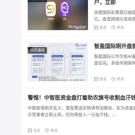
户，立即
信德国际彩票盘已崩盘
亿。查盘网揭示其收
可疑，法律风险...
无名
昨天
智盈国际刚开盘就
网络骗局
智盈国际以华尔街AI
盘征兆。多级传销架构
佚名
昨天
警惕！中智医资金盘打着助农旗号收割血汗
中智医借助农名义，靠免费送实物诱导加微信，实为资金
示受害者立即止损，切勿再投入一分血汗钱。...
无名
昨天