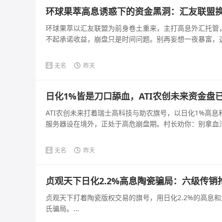
环球果萃高息诱惑下的资金黑洞：汇友联盟
环球果萃以汇友联盟为前身卷土重来，主打高息外汇托管
不起承诺收益，崩盘只是时间问题。别再妄想一夜暴富，这是
无名
昨天
日化1%皆是刀口舔血，ATI农创未来资金盘
ATI农创未来打着瑞士高科技与助农旗号，以日化1%高
服务器设在境外，正处于高危崩盘期。村长劝你：别拿血汗钱
无名
昨天
贞观天下日化2.2%高息陶瓷骗局：六级传
贞观天下打着陶瓷版权交易的旗号，用日化2.2%的高息
氏骗局。...