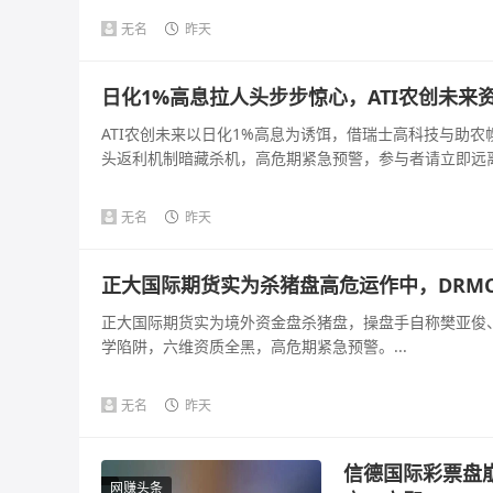
无名
昨天
日化1%高息拉人头步步惊心，ATI农创未来
ATI农创未来以日化1%高息为诱饵，借瑞士高科技与助
头返利机制暗藏杀机，高危期紧急预警，参与者请立即远离。
无名
昨天
正大国际期货实为杀猪盘高危运作中，DRM
正大国际期货实为境外资金盘杀猪盘，操盘手自称樊亚俊、
学陷阱，六维资质全黑，高危期紧急预警。...
无名
昨天
信德国际彩票盘
网赚头条