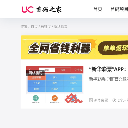
首页
首码项
位置：
首页
/
标签页
/ 新华彩票
“新华彩票”AP
网络骗局
新华彩票打着“首充送
新华彩票
2个月