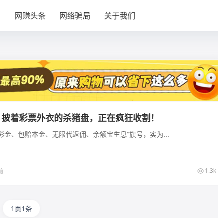
目
网赚头条
网络骗局
关于我们
P：披着彩票外衣的杀猪盘，正在疯狂收割！
彩金、包赔本金、无限代返佣、余额宝生息”旗号，实为...
1.3k
前
1页1条