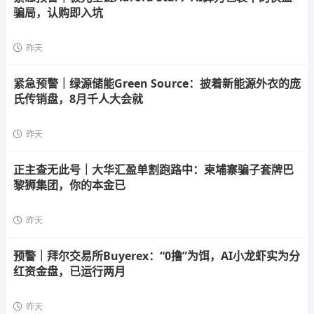
骗局，认购即入坑
昨天
紧急预警｜绿源储能Green Source：披着新能源外衣的庞
氏传销盘，8月千人大会就
昨天
正主查无此号｜大华汇盈单割跑路中：柬埔寨骗子套牌巴
黎狮集团，你的本金已
昨天
预警｜拜尔交易所Buyerex：“0撸”为饵，AI小龙虾实为分
红资金盘，已运行两月
昨天