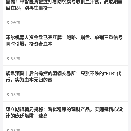
警惕！中智医资金盘打着助农旗号收割血汗钱，高危期崩
盘在即，别再往里投一
2天前
泽尔机器人资金盘已亮红牌：跑路、崩盘、单割三重信号
同时引爆，投资者血本
3天前
紧急预警｜后台操控的羽翎交易所：只涨不跌的“FTR”代
币，实为血本无归的虚
5天前
辉立期货骗局揭秘：看似稳赚的理财产品，实则是精心设
计的庞氏陷阱，速离
5天前