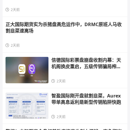
2天前
正大国际期货实为杀猪盘高危运作中，DRMC原班人马收
割韭菜速离场
2天前
信德国际彩票盘崩盘收割内幕：天
机阁换皮重启，五级传销骗局榨干
散户，立即
2天前
智盈国际刚开盘就割韭菜，Aurex
带单高息返利是新型传销陷阱快跑
2天前