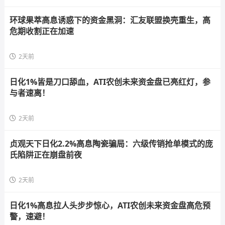
环球果萃高息诱惑下的资金黑洞：汇友联盟换壳重生，高
危期收割正在加速
2天前
日化1%皆是刀口舔血，ATI农创未来资金盘已亮红灯，参
与者速离！
2天前
贞观天下日化2.2%高息陶瓷骗局：六级传销抢单模式的庞
氏陷阱正在崩盘前夜
2天前
日化1%高息拉人头步步惊心，ATI农创未来资金盘高危预
警，速避！