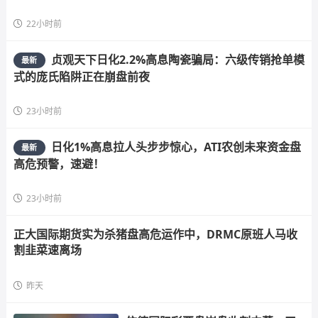
22小时前
贞观天下日化2.2%高息陶瓷骗局：六级传销抢单模
最新
式的庞氏陷阱正在崩盘前夜
23小时前
日化1%高息拉人头步步惊心，ATI农创未来资金盘
最新
高危预警，速避！
23小时前
正大国际期货实为杀猪盘高危运作中，DRMC原班人马收
割韭菜速离场
昨天