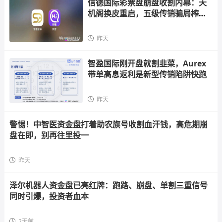
信德国际彩票盘崩盘收割内幕：天
机阁换皮重启，五级传销骗局榨干
散户，立即
昨天
智盈国际刚开盘就割韭菜，Aurex
带单高息返利是新型传销陷阱快跑
昨天
警惕！中智医资金盘打着助农旗号收割血汗钱，高危期崩
盘在即，别再往里投一
昨天
泽尔机器人资金盘已亮红牌：跑路、崩盘、单割三重信号
同时引爆，投资者血本
2天前