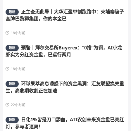
正主查无此号｜大华汇盈单割跑路中：柬埔寨骗子
最新
套牌巴黎狮集团，你的本金已
18小时前
预警｜拜尔交易所Buyerex：“0撸”为饵，AI小龙
最新
虾实为分红资金盘，已运行两月
18小时前
环球果萃高息诱惑下的资金黑洞：汇友联盟换壳重
最新
生，高危期收割正在加速
22小时前
日化1%皆是刀口舔血，ATI农创未来资金盘已亮红
最新
灯，参与者速离！