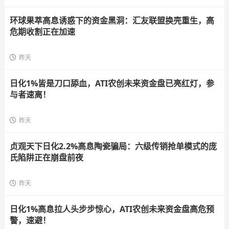
环球果萃高息诱惑下的资金黑洞：汇友联盟换壳重生，高
危期收割正在加速
昨天
日化1%皆是刀口舔血，ATI农创未来资金盘已亮红灯，参
与者速离！
昨天
贞观天下日化2.2%高息陶瓷骗局：六级传销抢单模式的庞
氏陷阱正在崩盘前夜
昨天
日化1%高息拉人头步步惊心，ATI农创未来资金盘高危预
警，速避！