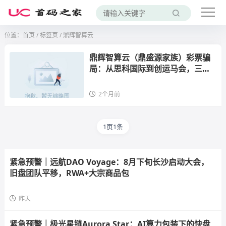
位置：
首页
/
标签页
/ 鼎辉智算云
鼎辉智算云（鼎盛源家族）彩票骗
局：从思科国际到创运马会，三次
换壳收割，同一伙人还在骗
2个月前
1页1条
紧急预警｜远航DAO Voyage：8月下旬长沙启动大会，
旧盘团队平移，RWA+大宗商品包
昨天
紧急预警｜极光星链Aurora Star：AI算力包装下的快盘