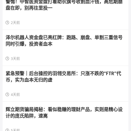
警惕！中智医资金盘打着助农旗号收割血汗钱，高危期崩
盘在即，别再往里投一
2天前
泽尔机器人资金盘已亮红牌：跑路、崩盘、单割三重信号
同时引爆，投资者血本
3天前
紧急预警｜后台操控的羽翎交易所：只涨不跌的“FTR”代
币，实为血本无归的虚
4天前
辉立期货骗局揭秘：看似稳赚的理财产品，实则是精心设
计的庞氏陷阱，速离
5天前