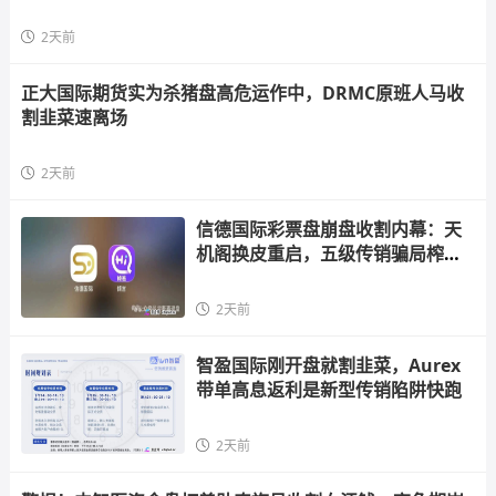
2天前
正大国际期货实为杀猪盘高危运作中，DRMC原班人马收
割韭菜速离场
2天前
信德国际彩票盘崩盘收割内幕：天
机阁换皮重启，五级传销骗局榨干
散户，立即
2天前
智盈国际刚开盘就割韭菜，Aurex
带单高息返利是新型传销陷阱快跑
2天前