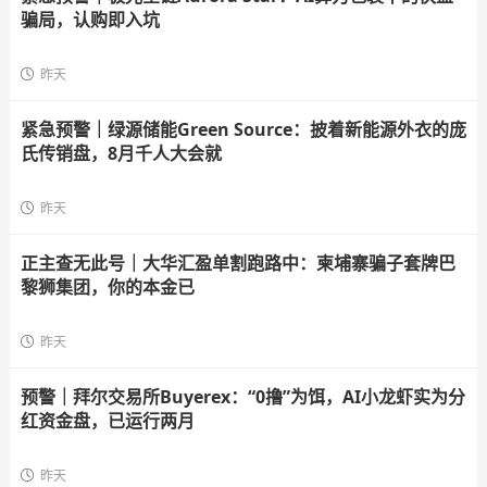
骗局，认购即入坑
昨天
紧急预警｜绿源储能Green Source：披着新能源外衣的庞
氏传销盘，8月千人大会就
昨天
正主查无此号｜大华汇盈单割跑路中：柬埔寨骗子套牌巴
黎狮集团，你的本金已
昨天
预警｜拜尔交易所Buyerex：“0撸”为饵，AI小龙虾实为分
红资金盘，已运行两月
昨天