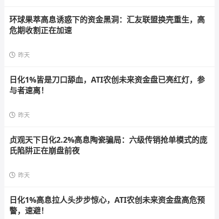
环球果萃高息诱惑下的资金黑洞：汇友联盟换壳重生，高
危期收割正在加速
昨天
日化1%皆是刀口舔血，ATI农创未来资金盘已亮红灯，参
与者速离！
昨天
贞观天下日化2.2%高息陶瓷骗局：六级传销抢单模式的庞
氏陷阱正在崩盘前夜
昨天
日化1%高息拉人头步步惊心，ATI农创未来资金盘高危预
警，速避！