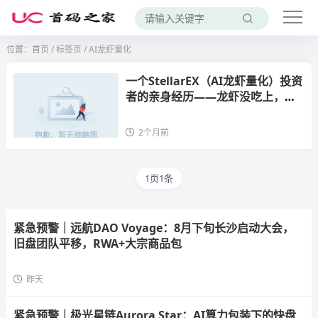
位置：
首页
/
标签页
/ AI龙虾量化
一个StellarEX（AI龙虾量化）投资
者的亲身经历——龙虾没吃上，被
反咬了十几万
2个月前
1页1条
紧急预警｜远航DAO Voyage：8月下旬长沙启动大会，
旧盘团队平移，RWA+大宗商品包
昨天
紧急预警｜极光星链Aurora Star：AI算力包装下的快盘