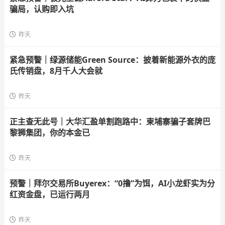
骗局，认购即入坑
昨天
紧急预警｜绿源储能Green Source：披着新能源外衣的庞
氏传销盘，8月千人大会就
昨天
正主查无此号｜大华汇盈单割跑路中：柬埔寨骗子套牌巴
黎狮集团，你的本金已
昨天
预警｜拜尔交易所Buyerex：“0撸”为饵，AI小龙虾实为分
红资金盘，已运行两月
昨天