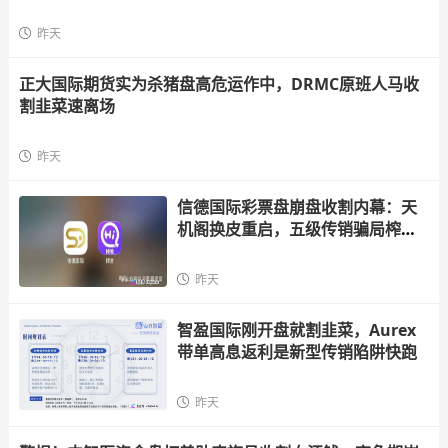
昨天
正大国际期货实为杀猪盘高危运作中，DRMC原班人马收
割韭菜速离场
昨天
信德国际彩票盘崩盘收割内幕：天
机阁换皮重启，五级传销骗局榨干
散户，立即
昨天
智盈国际刚开盘就割韭菜，Aurex
带单高息返利是新型传销陷阱快跑
昨天