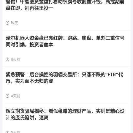
警惕！中智医资金盘打着助农旗号收割血汗钱，高危期崩
盘在即，别再往里投一
昨天
泽尔机器人资金盘已亮红牌：跑路、崩盘、单割三重信号
同时引爆，投资者血本
3天前
紧急预警｜后台操控的羽翎交易所：只涨不跌的“FTR”代
币，实为血本无归的虚
4天前
辉立期货骗局揭秘：看似稳赚的理财产品，实则是精心设
计的庞氏陷阱，速离
5天前