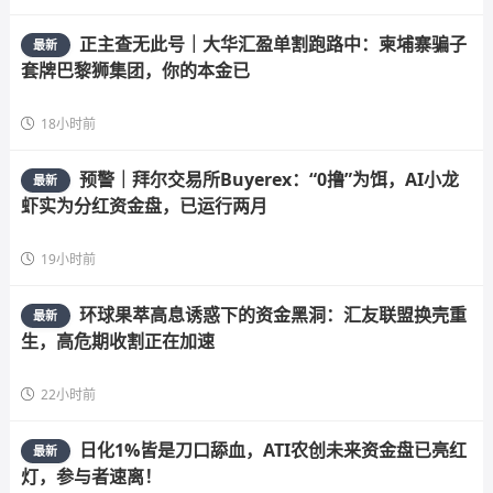
正主查无此号｜大华汇盈单割跑路中：柬埔寨骗子
最新
套牌巴黎狮集团，你的本金已
18小时前
预警｜拜尔交易所Buyerex：“0撸”为饵，AI小龙
最新
虾实为分红资金盘，已运行两月
19小时前
环球果萃高息诱惑下的资金黑洞：汇友联盟换壳重
最新
生，高危期收割正在加速
22小时前
日化1%皆是刀口舔血，ATI农创未来资金盘已亮红
最新
灯，参与者速离！