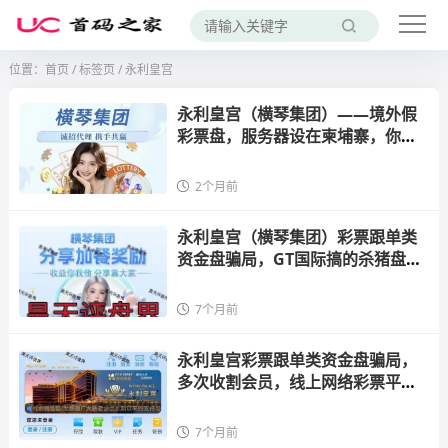
位置：
首页
/
标签页
/ 永利皇宫
永利皇宫（横琴集团）——境外假
彩票盘，服务器设在柬埔寨，你的
每一笔充值都进了诈骗分子口袋
2个月前
永利皇宫（横琴集团）彩票跟单类
资金盘骗局，GT国际搞的杀猪盘，
已经开始收割会员，高度预警，即
将崩盘跑路！
7个月前
永利皇宫彩票跟单类资金盘骗局，
多次收割会员，线上网络彩票平台
都是违法平台，看见一定要远离
7个月前