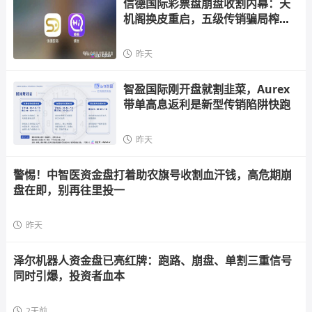
信德国际彩票盘崩盘收割内幕：天
机阁换皮重启，五级传销骗局榨干
散户，立即
昨天
智盈国际刚开盘就割韭菜，Aurex
带单高息返利是新型传销陷阱快跑
昨天
警惕！中智医资金盘打着助农旗号收割血汗钱，高危期崩
盘在即，别再往里投一
昨天
泽尔机器人资金盘已亮红牌：跑路、崩盘、单割三重信号
同时引爆，投资者血本
2天前