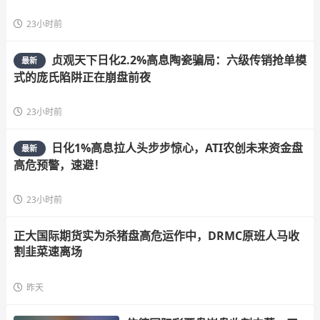
23小时前
贞观天下日化2.2%高息陶瓷骗局：六级传销抢单模
最新
式的庞氏陷阱正在崩盘前夜
23小时前
日化1%高息拉人头步步惊心，ATI农创未来资金盘
最新
高危预警，速避！
23小时前
正大国际期货实为杀猪盘高危运作中，DRMC原班人马收
割韭菜速离场
昨天