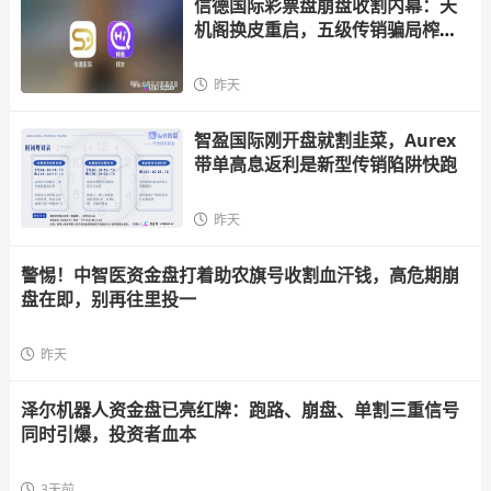
信德国际彩票盘崩盘收割内幕：天
机阁换皮重启，五级传销骗局榨干
散户，立即
昨天
智盈国际刚开盘就割韭菜，Aurex
带单高息返利是新型传销陷阱快跑
昨天
警惕！中智医资金盘打着助农旗号收割血汗钱，高危期崩
盘在即，别再往里投一
昨天
泽尔机器人资金盘已亮红牌：跑路、崩盘、单割三重信号
同时引爆，投资者血本
3天前