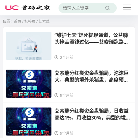
位置：
首页
/
标签页
/ 艾索瑞
“维护七天”焊死提现通道，公益噱
头掩盖圈钱过亿——艾索瑞跑路前
夜的收割末日
2个月前
艾索瑞分红类资金盘骗局，泡沫巨
大，典型的境外杀猪盘，高度预
警，即将崩盘跑路！
9个月前
艾索瑞分红类资金盘骗局，日收益
高达1%，月收益30%，典型的境外
杀猪盘，高度预警，即将崩盘跑
路！
9个月前