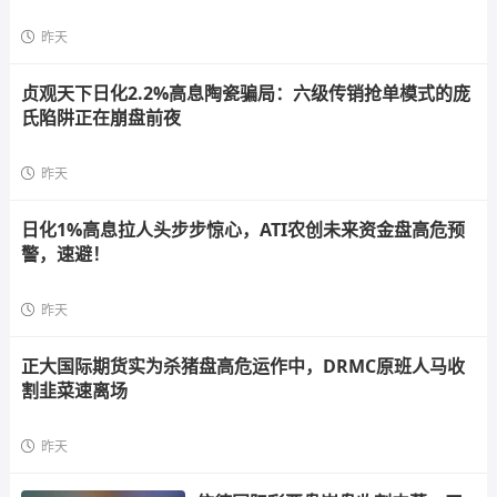
昨天
贞观天下日化2.2%高息陶瓷骗局：六级传销抢单模式的庞
氏陷阱正在崩盘前夜
昨天
日化1%高息拉人头步步惊心，ATI农创未来资金盘高危预
警，速避！
昨天
正大国际期货实为杀猪盘高危运作中，DRMC原班人马收
割韭菜速离场
昨天