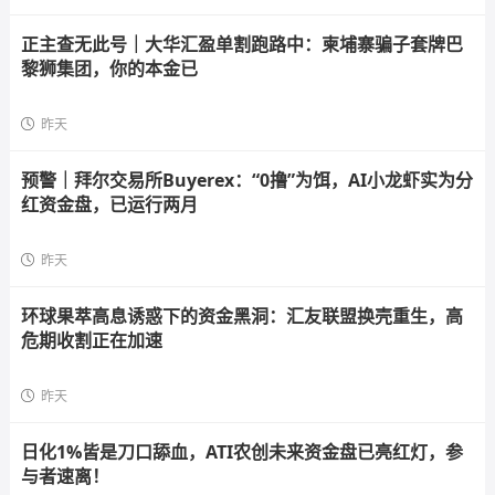
正主查无此号｜大华汇盈单割跑路中：柬埔寨骗子套牌巴
黎狮集团，你的本金已
昨天
预警｜拜尔交易所Buyerex：“0撸”为饵，AI小龙虾实为分
红资金盘，已运行两月
昨天
环球果萃高息诱惑下的资金黑洞：汇友联盟换壳重生，高
危期收割正在加速
昨天
日化1%皆是刀口舔血，ATI农创未来资金盘已亮红灯，参
与者速离！