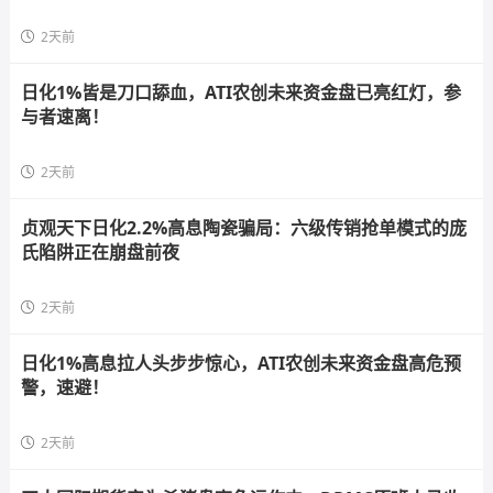
2天前
日化1%皆是刀口舔血，ATI农创未来资金盘已亮红灯，参
与者速离！
2天前
贞观天下日化2.2%高息陶瓷骗局：六级传销抢单模式的庞
氏陷阱正在崩盘前夜
2天前
日化1%高息拉人头步步惊心，ATI农创未来资金盘高危预
警，速避！
2天前