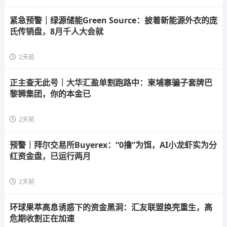
紧急预警｜绿源储能Green Source：披着新能源外衣的庞
氏传销盘，8月千人大会就
2天前
正主查无此号｜大华汇盈单割跑路中：柬埔寨骗子套牌巴
黎狮集团，你的本金已
2天前
预警｜拜尔交易所Buyerex：“0撸”为饵，AI小龙虾实为分
红资金盘，已运行两月
2天前
环球果萃高息诱惑下的资金黑洞：汇友联盟换壳重生，高
危期收割正在加速