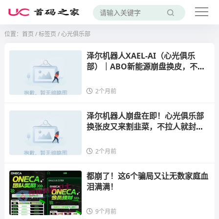
位置：
首页
/
标签页
/ 心光俱乐部
泽尔机器人XAEL-AI（心光俱乐
部）｜ABO新能源崩盘换皮，不靠
拉人赚钱是谎言——你发的每一条
朋友圈都在帮操盘手凑跑路费
2个月前
泽尔机器人崩盘在即！心光俱乐部
换张皮又来割韭菜，不拉人就封
号，速度撤离！
2个月前
都崩了！这6个骗局又让无数家庭血
泪满满！
9个月前