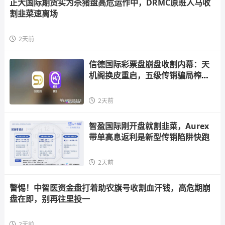
正大国际期货实为杀猪盘高危运作中，DRMC原班人马收
割韭菜速离场
2天前
信德国际彩票盘崩盘收割内幕：天
机阁换皮重启，五级传销骗局榨干
散户，立即
2天前
智盈国际刚开盘就割韭菜，Aurex
带单高息返利是新型传销陷阱快跑
2天前
警惕！中智医资金盘打着助农旗号收割血汗钱，高危期崩
盘在即，别再往里投一
2天前