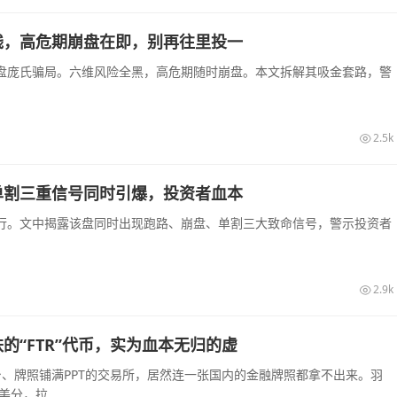
钱，高危期崩盘在即，别再往里投一
盘庞氏骗局。六维风险全黑，高危期随时崩盘。本文拆解其吸金套路，警
2.5k
单割三重信号同时引爆，投资者血本
行。文中揭露该盘同时出现跑路、崩盘、单割三大致命信号，警示投资者
2.9k
“FTR”代币，实为血本无归的虚
站台、牌照铺满PPT的交易所，居然连一张国内的金融牌照都拿不出来。羽
分，拉...