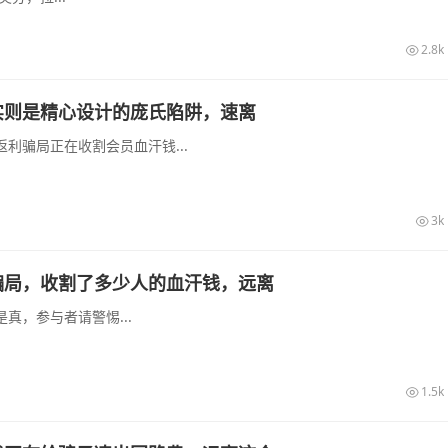
2.8k
实则是精心设计的庞氏陷阱，速离
利骗局正在收割会员血汗钱...
3k
骗局，收割了多少人的血汗钱，远离
真，参与者请警惕...
1.5k