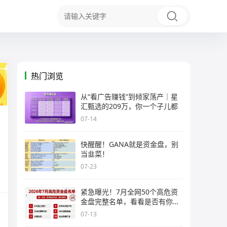
热门浏览
从“看广告赚钱”到倾家荡产｜星
汇甄选的209万，你一个子儿都
07-14
快醒醒！GANA就是资金盘，别
当韭菜！
07-23
紧急曝光！7月全网50个高危资
金盘完整名单，看看是否有你正
在
07-13