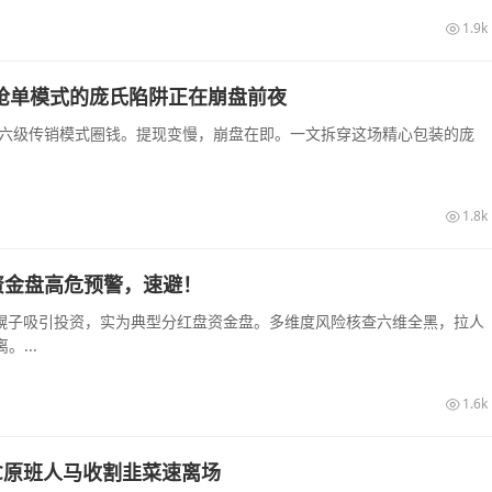
1.9k
销抢单模式的庞氏陷阱正在崩盘前夜
和六级传销模式圈钱。提现变慢，崩盘在即。一文拆穿这场精心包装的庞
1.8k
资金盘高危预警，速避！
农幌子吸引投资，实为典型分红盘资金盘。多维度风险核查六维全黑，拉人
...
1.6k
C原班人马收割韭菜速离场