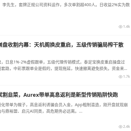
李先生，套牌正规公司资料运作，多次单割超400人。日收益2%实为数
1.4k
崩盘收割内幕：天机阁换皮重启，五级传销骗局榨干散
，日息1%-2%虚假跟单，五级代理传销模式，泰足宝换皮重启操盘过
割套路，中彩票跟单全是假的，提现拖延，快速撤离避免损失。资金来源
1.7k
割韭菜，Aurex带单高息返利是新型传销陷阱快跑
量化带单为幌子，高息返利诱骗会员入金，App粗制滥造，刚开盘就现崩
与鼎裕盟、启元AI同类，高危期务必远离。...
2.4k