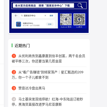
近期热门
从优利商务到鑫康嘉到信丰创富，两千名会员
1
被平移三次，你还要当第几茬韭菜
从“看广告赚钱”到倾家荡产｜星汇甄选的209
2
万，你一个子儿都拿不到
赞音达冷盘出黑马
3
马士基突发双线停航！红海-中东陆运订舱秒
4
停，黑海货直接改道罗马尼亚康斯