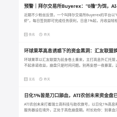
预警｜拜尔交易所Buyerex：“0撸”为饵
近期不少粉丝反馈，一个叫拜尔交易所Buyerex的平台以
虾”，每日签到即可完成任务获利，日息1%起，月收益轻松破
佚名
昨天
环球果萃高息诱惑下的资金黑洞：汇友联盟
环球果萃以汇友联盟为前身卷土重来，主打高息外汇托管
不起承诺收益，崩盘只是时间问题。别再妄想一夜暴富，这是
无名
昨天
日化1%皆是刀口舔血，ATI农创未来资金盘
ATI农创未来打着瑞士高科技与助农旗号，以日化1%高
服务器设在境外，正处于高危崩盘期。村长劝你：别拿血汗钱