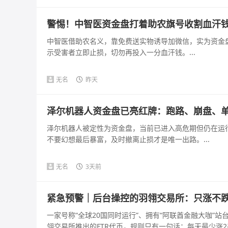
警惕！中智医资金盘打着助农旗号收割血汗
中智医借助农名义，靠免费送实物诱导加微信，实为资金
示受害者立即止损，切勿再投入一分血汗钱。...
无名
昨天
泽尔机器人资金盘已亮红牌：跑路、崩盘、
泽尔机器人被定性为资金盘，当前已进入高危期但仍在运
不要幻想最后暴富，及时撤离止损才是唯一出路。...
无名
3天前
紧急预警｜后台操控的羽翎交易所：只涨不跌的
一家号称“全球20国同时运行”、拥有“阿联酋金融大咖”
翎交易所推出的FTR代币，规则只有一句话：每天最少涨2美