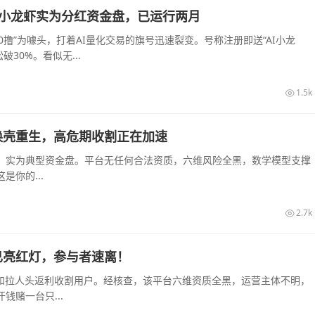
，AI小龙虾实为分红资金盘，已运行两月
“0撸”为噱头，打着AI量化交易的旗号迅速裂变。号称注册即送“AI小龙
30%。看似无...
1.5k
换壳重生，高危期收割正在加速
，实为典型资金盘。平台无任何合法资质，六维风险全黑，数学模型支撑
你的...
2.7k
已亮红灯，参与者速离！
息和拉人头返利收割用户。经核查，该平台六维资质全黑，运营主体不明，
赌一台只...