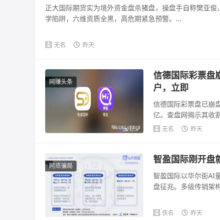
正大国际期货实为境外资金盘杀猪盘，操盘手自称樊亚俊、
学陷阱，六维资质全黑，高危期紧急预警。...
无名
昨天
信德国际彩票盘
网赚头条
户，立即
信德国际彩票盘已崩盘
亿。查盘网揭示其收
可疑，法律风险...
无名
昨天
智盈国际刚开盘就
网络骗局
智盈国际以华尔街AI
盘征兆。多级传销架构
佚名
昨天