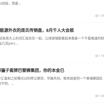
创投，而是...
1.7k
披着新能源外衣的庞氏传销盘，8月千人大会就
—这些高大上的词汇组合在一起，让绿源储能看起来像是一个千载难逢的财
perc...
1.1k
寨骗子套牌巴黎狮集团，你的本金已
华汇盈和之前曝光过的辉立期货、华融共创，根本就是同一个柬埔寨园区
同，...
1.3k