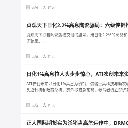
无名
昨天
贞观天下日化2.2%高息陶瓷骗局：六级传
贞观天下打着陶瓷版权交易的旗号，用日化2.2%的高息
氏骗局。...
无名
昨天
日化1%高息拉人头步步惊心，ATI农创未来
ATI农创未来以日化1%高息为诱饵，借瑞士高科技与助
头返利机制暗藏杀机，高危期紧急预警，参与者请立即远离。
无名
昨天
正大国际期货实为杀猪盘高危运作中，DRM