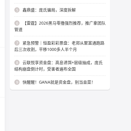
鑫鼎盛：庞氏骗局，深度拆解
5
【雷霆】2026黑马零撸强烈推荐，推广拿团队
6
管道
紧急预警｜恒盈彩彩票盘：老郑从聚富通跑路
7
后三次收割，平移1000多人半个月
云联悦享资金盘：高息诱饵+层级抽成，庞氏
8
结构崩盘倒计时，受害者遍布全国
快醒醒！GANA就是资金盘，别当韭菜！
9