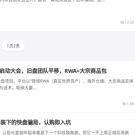
12.2k
1页2条
长沙启动大会，旧盘团队平移，RWA+大宗商品包
的资金盘项目。平台以“跨境RWA（真实世界资产）、海外仓储、大宗商品实体
话术，吸纳大量...
1.8k
算力包装下的快盘骗局，认购即入坑
起，让极光星链听起来像是下一个科技独角兽。但它一不上架正规应用商