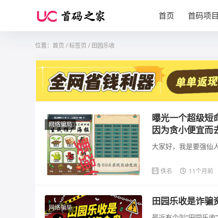
首页
首码项
位置：
首页
/
标签页
/ 田园乐收
曝光一个超级短
网络骗局
因为贪小便宜而
大家好，我是要强仙人
佚名
11个月前
田园乐收是诈骗
网络骗局
最近有个叫“田园乐收