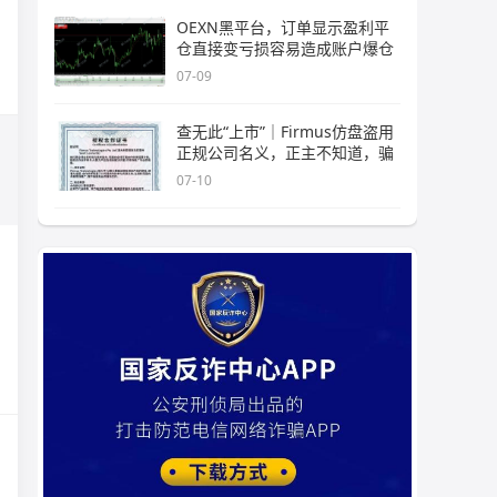
OEXN黑平台，订单显示盈利平
仓直接变亏损容易造成账户爆仓
07-09
查无此“上市”｜Firmus仿盘盗用
正规公司名义，正主不知道，骗
07-10