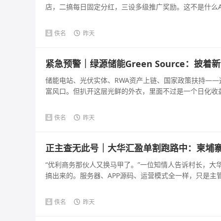
店，二搞每日固定分红，三设多级推广奖励。这不是什么AI
佚名
昨天
紧急预警｜绿源储能Green Source：
储能电站、光伏实体、RWA资产上链、国家政策扶持—
富风口。但扒开这层光鲜的外衣，里面不过是一个日化收益几百
佚名
昨天
正主查无此号｜大华汇盈单割跑路中：柬埔
“优利商务那伙人又换马甲了。”一位知情人告诉村长，大
搞出来的。服务器、APP源码、运营模式全一样，只是主管不
佚名
昨天