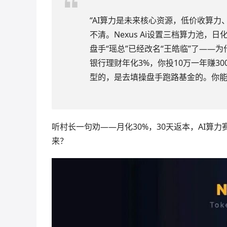
“AI算力是未来核心资源，低价收算
不清。Nexus Ai设置三档算力池，日
盘手“瑶总”已经改名“王皓临”了——
银行理财年化3%，你投10万一年赚300
型的，是去填操盘手跑路基金的。你
听村长一句劝——月化30%，30天返本，AI
来？