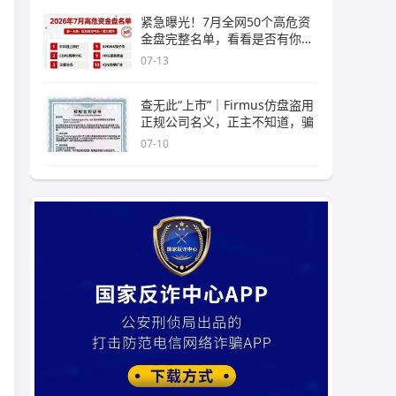
紧急曝光！7月全网50个高危资
金盘完整名单，看看是否有你正
在
07-13
查无此“上市”｜Firmus仿盘盗用
正规公司名义，正主不知道，骗
07-10