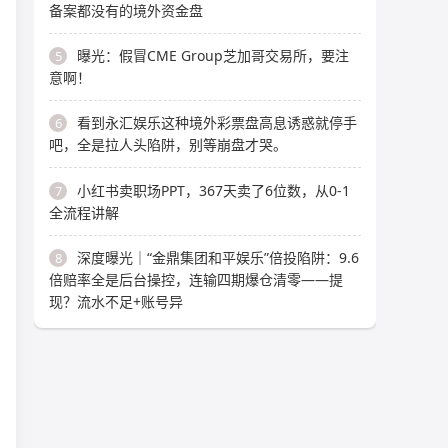
备案都没有的境外资金盘
曝光：假冒CME Group芝加哥交易所，要注
5
意啊！
看到永汇娱乐这种境外彩票盘高息诱惑就停手
6
吧，全是拉人头陷阱，别等崩盘才哭。
小红书卖职场PPT，367天卖了6位数，从0-1
7
全流程讲解
深度曝光｜“金鼎集团和平娱乐”倍投陷阱：9.6
8
倍赔率全是后台操控，连输四期爆仓清零——提
现？流水不足+账号异