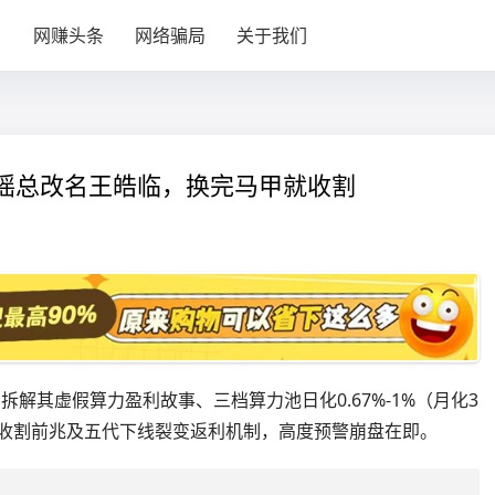
目
网赚头条
网络骗局
关于我们
Ai：瑶总改名王皓临，换完马甲就收割
，拆解其虚假算力盈利故事、三档算力池日化0.67%-1%（月化3
近收割前兆及五代下线裂变返利机制，高度预警崩盘在即。