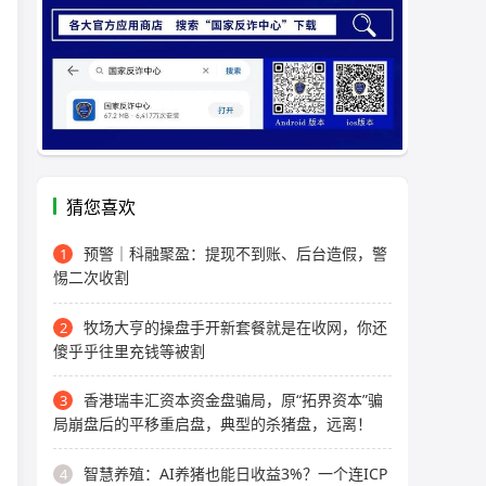
猜您喜欢
预警｜科融聚盈：提现不到账、后台造假，警
1
惕二次收割
牧场大亨的操盘手开新套餐就是在收网，你还
2
傻乎乎往里充钱等被割
香港瑞丰汇资本资金盘骗局，原“拓界资本”骗
3
局崩盘后的平移重启盘，典型的杀猪盘，远离！
智慧养殖：AI养猪也能日收益3%？一个连ICP
4