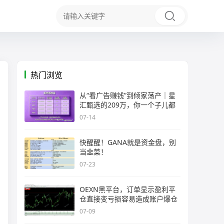
热门浏览
从“看广告赚钱”到倾家荡产｜星
汇甄选的209万，你一个子儿都
07-14
快醒醒！GANA就是资金盘，别
当韭菜！
07-23
OEXN黑平台，订单显示盈利平
仓直接变亏损容易造成账户爆仓
07-09