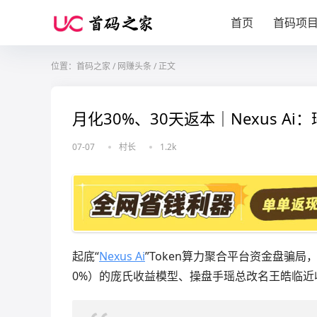
首页
首码项
位置：
首码之家
/
网赚头条
/
正文
月化30%、30天返本｜Nexus 
07-07
村长
1.2k
起底“
Nexus Ai
”Token算力聚合平台资金盘骗局
0%）的庞氏收益模型、操盘手瑶总改名王皓临