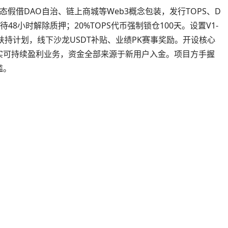
态假借DAO自治、链上商城等Web3概念包装，发行TOPS、D
48小时解除质押；20%TOPS代币强制锁仓100天。设置V1-
扶持计划，线下沙龙USDT补贴、业绩PK赛事奖励。开设核心
实可持续盈利业务，资金全部来源于新用户入金。项目方手握
槛。