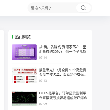
热门浏览
从“看广告赚钱”到倾家荡产｜星
汇甄选的209万，你一个子儿都
07-14
紧急曝光！7月全网50个高危资
金盘完整名单，看看是否有你正
在
07-13
OEXN黑平台，订单显示盈利平
仓直接变亏损容易造成账户爆仓
07-09