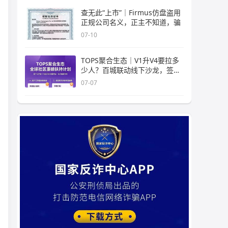
查无此“上市”｜Firmus仿盘盗用
正规公司名义，正主不知道，骗
07-10
TOPS聚合生态｜V1升V4要拉多
少人？百城联动线下沙龙，签的
是业
07-07