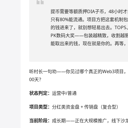
提币需要等额质押DIA子币，48小时才
只有80%能流通。项目方把这套机制
的钱进来了，就别想轻易出去。TOPS
PK数码大奖——包装越精致，收割越
能取出来的钱，现在就是你的。再等
听村长一句劝——你见过哪个真正的Web3项目
00天？
状态判定：
运营中/普通
项目类型：
分红类资金盘 + 传销盘（复合型）
当前阶段：
成长期——正在大规模推广，线下沙龙