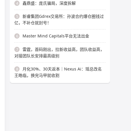
鑫鼎盛：庞氏骗局，深度拆解
4
新睿集团Gdrex交易所：孙波合约爆仓圈钱过
5
亿，不补仓就封号！
Master Mind Capitals平台无法出金
6
雷霆，首码刚出，拉新收益高，团队收益高，
7
对接团队长安排最高级别
月化30%、30天返本｜Nexus Ai：瑶总改名
8
王皓临，换完马甲就收割