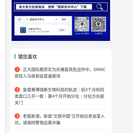
猜您喜欢
正大国际期货实为杀猪盘高危运作中，DRMC
1
原班人马收割韭菜速离场
复盘赛博瑞斯生物科技的轨迹｜前3个月和同
2
类盘口几乎一致｜第4个月开始分化｜分化方向是
关门
老瓶新酒，新盘“文旅中国”又开始拉老韭菜入
3
坑，请保持警惕远离诈骗