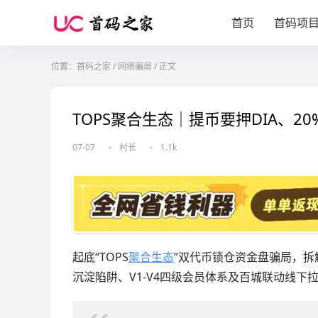
首页
首码项
位置：
首码之家
/
网络骗局
/
正文
TOPS聚合生态｜提币要押DIA、2
07-07
村长
1.1k
起底“TOPS
聚合生态
”双代币锁仓资金盘骗局，拆解
沉淀陷阱、V1-V4四级会员体系及百城联动线