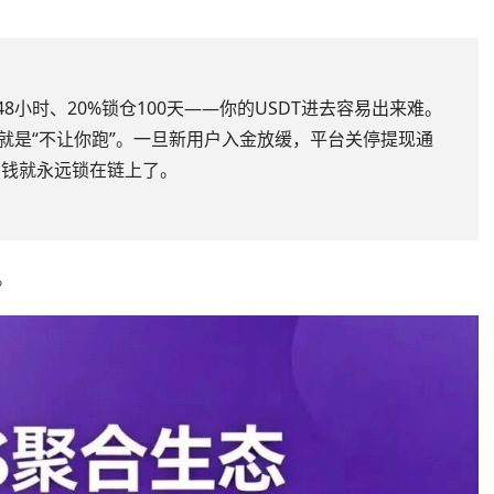
48小时、20%锁仓100天——你的USDT进去容易出来难。
话就是“不让你跑”。一旦新用户入金放缓，平台关停提现通
的钱就永远锁在链上了。
。