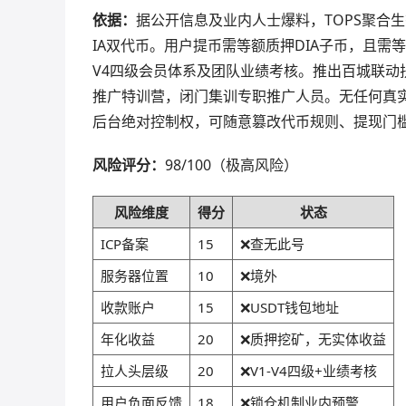
依据：
据公开信息及业内人士爆料，TOPS聚合生
IA双代币。用户提币需等额质押DIA子币，且需等待
V4四级会员体系及团队业绩考核。推出百城联动
推广特训营，闭门集训专职推广人员。无任何真
后台绝对控制权，可随意篡改代币规则、提现门
风险评分：
98/100（极高风险）
风险维度
得分
状态
ICP备案
15
❌查无此号
服务器位置
10
❌境外
收款账户
15
❌USDT钱包地址
年化收益
20
❌质押挖矿，无实体收益
拉人头层级
20
❌V1-V4四级+业绩考核
用户负面反馈
18
❌锁仓机制业内预警