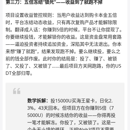
第三刀：五倍冻结“锁死”——收益到了就跑不掉
项目设置收益管控规则：当用户收益达到购卡本金五倍
时，平台冻结动态收益，只有再次复购产品才能解除限
制。翻译成人话：你赚到5倍的时候，平台不让你提现了。
你要继续投钱，才能解锁你的收益。这是资金盘常用套路
——逼迫投资者持续追加资金，深陷其中无法退出。你本
来想“赚了就跑”，结果发现跑不掉。要么继续投，要么之
前的钱全部作废。此时你的结局是：投了、赚了、被锁
了、又投了、又被锁了……最后项目方关网跑路，你的US
DT全部归零。
数学拆解：
投15000U买海王星卡，日化2.
3%，43天回本。但项目方在你赚到5倍（7
5000U）的时候冻结你的收益——你得再投
一笔才能解冻。你投了，又被锁了。这是一
个永无止境的循环。正规Web3项目不需要