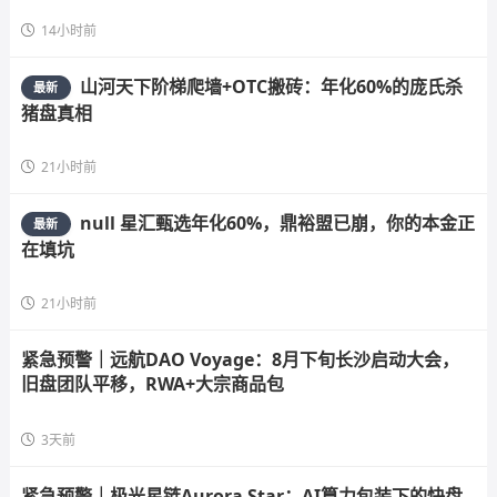
14小时前
山河天下阶梯爬墙+OTC搬砖：年化60%的庞氏杀
最新
猪盘真相
21小时前
null 星汇甄选年化60%，鼎裕盟已崩，你的本金正
最新
在填坑
21小时前
紧急预警｜远航DAO Voyage：8月下旬长沙启动大会，
旧盘团队平移，RWA+大宗商品包
3天前
紧急预警｜极光星链Aurora Star：AI算力包装下的快盘