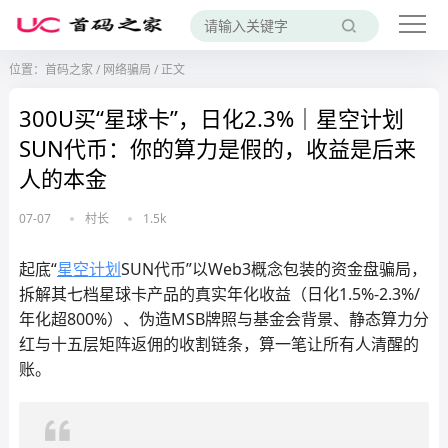
位置：
首码之家
/
网络骗局
/
正文
300U买“星球卡”，日化2.3%｜星空计划
SUN代币：你的算力是假的，收益是后来
人的本金
07-07
村长
1.5k
起底“
星空计划
SUN代币”以Web3概念包装的资金盘骗局，
拆解其七档星球卡产品的真实年化收益（日化1.5%-2.3%/
年化超800%）、伪造MSB牌照与基金会背景、静态算力分
红与十五层矩阵返佣的收割链条，算一笔让所有人清醒的
账。