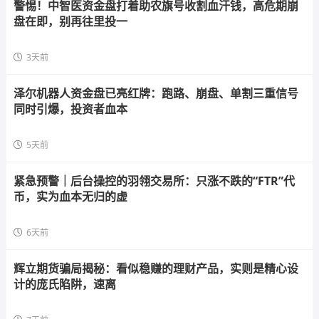
警惕！中智医资金盘打着助农旗号收割血汗钱，高危期崩
盘在即，别再往里投一
3天前
泽尔机器人资金盘已亮红牌：跑路、崩盘、单割三重信号
同时引爆，投资者血本
5天前
紧急预警｜后台操控的羽翎交易所：只涨不跌的“FTR”代
币，实为血本无归的虚
6天前
辉立期货骗局揭秘：看似稳赚的理财产品，实则是精心设
计的庞氏陷阱，速离