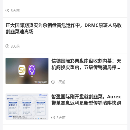
3天前
正大国际期货实为杀猪盘高危运作中，DRMC原班人马收
割韭菜速离场
3天前
信德国际彩票盘崩盘收割内幕：天
机阁换皮重启，五级传销骗局榨干
散户，立即
3天前
智盈国际刚开盘就割韭菜，Aurex
带单高息返利是新型传销陷阱快跑
3天前