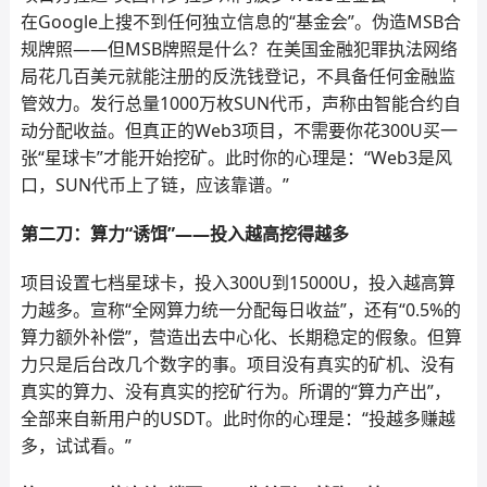
在Google上搜不到任何独立信息的“基金会”。伪造MSB合
规牌照——但MSB牌照是什么？在美国金融犯罪执法网络
局花几百美元就能注册的反洗钱登记，不具备任何金融监
管效力。发行总量1000万枚SUN代币，声称由智能合约自
动分配收益。但真正的Web3项目，不需要你花300U买一
张“星球卡”才能开始挖矿。此时你的心理是：“Web3是风
口，SUN代币上了链，应该靠谱。”
第二刀：算力“诱饵”——投入越高挖得越多
项目设置七档星球卡，投入300U到15000U，投入越高算
力越多。宣称“全网算力统一分配每日收益”，还有“0.5%的
算力额外补偿”，营造出去中心化、长期稳定的假象。但算
力只是后台改几个数字的事。项目没有真实的矿机、没有
真实的算力、没有真实的挖矿行为。所谓的“算力产出”，
全部来自新用户的USDT。此时你的心理是：“投越多赚越
多，试试看。”