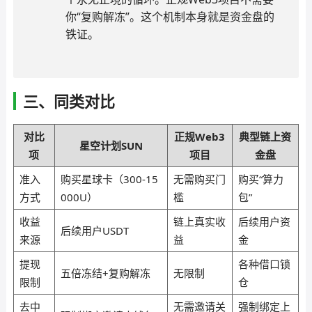
你“复购解冻”。这个机制本身就是资金盘的
铁证。
三、同类对比
对比
正规Web3
典型链上资
星空计划SUN
项
项目
金盘
准入
购买星球卡（300-15
无需购买门
购买“算力
方式
000U）
槛
包”
收益
链上真实收
后续用户资
后续用户USDT
来源
益
金
提现
各种借口锁
五倍冻结+复购解冻
无限制
限制
仓
去中
无需邀请关
强制绑定上