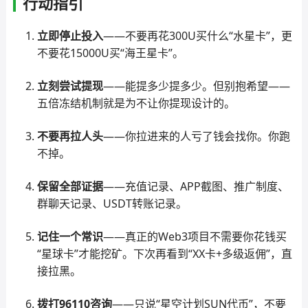
行动指引
立即停止投入
——不要再花300U买什么“水星卡”，更
不要花15000U买“海王星卡”。
立刻尝试提现
——能提多少提多少。但别抱希望——
五倍冻结机制就是为不让你提现设计的。
不要再拉人头
——你拉进来的人亏了钱会找你。你跑
不掉。
保留全部证据
——充值记录、APP截图、推广制度、
群聊天记录、USDT转账记录。
记住一个常识
——真正的Web3项目不需要你花钱买
“星球卡”才能挖矿。下次再看到“XX卡+多级返佣”，直
接拉黑。
拨打96110咨询
——只说“星空计划SUN代币”，不要