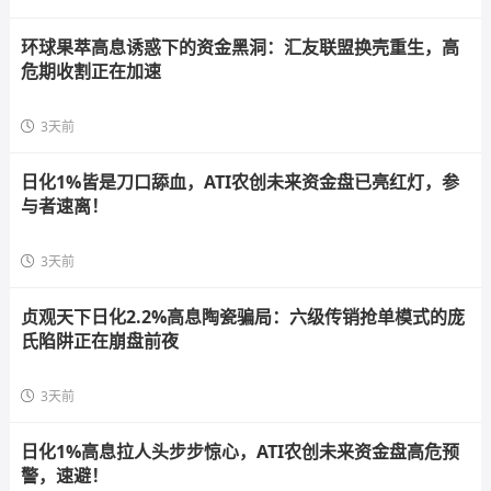
环球果萃高息诱惑下的资金黑洞：汇友联盟换壳重生，高
危期收割正在加速
3天前
日化1%皆是刀口舔血，ATI农创未来资金盘已亮红灯，参
与者速离！
3天前
贞观天下日化2.2%高息陶瓷骗局：六级传销抢单模式的庞
氏陷阱正在崩盘前夜
3天前
日化1%高息拉人头步步惊心，ATI农创未来资金盘高危预
警，速避！