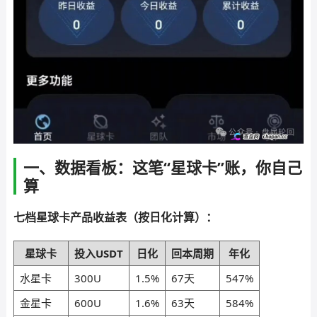
一、数据看板：这笔“星球卡”账，你自己
算
七档星球卡产品收益表（按日化计算）：
星球卡
投入USDT
日化
回本周期
年化
水星卡
300U
1.5%
67天
547%
金星卡
600U
1.6%
63天
584%