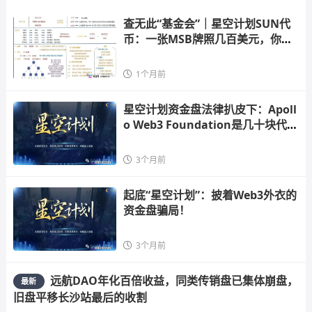
查无此“基金会”｜星空计划SUN代
币：一张MSB牌照几百美元，你信
的是
1个月前
星空计划资金盘法律扒皮下：Apoll
o Web3 Foundation是几十块代办
的空壳，
3个月前
起底“星空计划”：披着Web3外衣的
资金盘骗局！
3个月前
远航DAO年化百倍收益，同类传销盘已集体崩盘，
最新
旧盘平移长沙站最后的收割