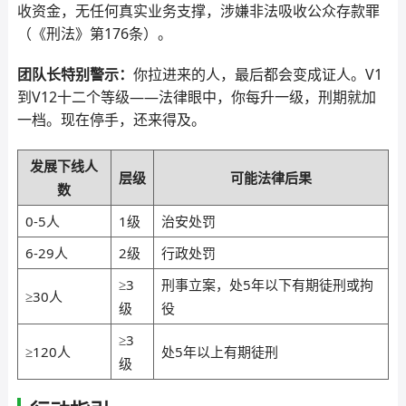
收资金，无任何真实业务支撑，涉嫌非法吸收公众存款罪
（《刑法》第176条）。
团队长特别警示：
你拉进来的人，最后都会变成证人。V1
到V12十二个等级——法律眼中，你每升一级，刑期就加
一档。现在停手，还来得及。
发展下线人
层级
可能法律后果
数
0-5人
1级
治安处罚
6-29人
2级
行政处罚
≥3
刑事立案，处5年以下有期徒刑或拘
≥30人
级
役
≥3
≥120人
处5年以上有期徒刑
级