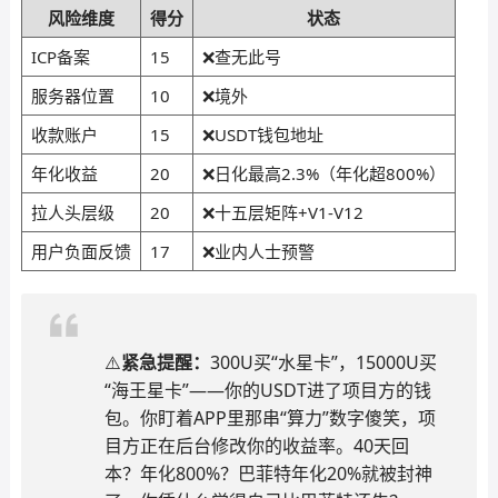
风险维度
得分
状态
ICP备案
15
❌查无此号
服务器位置
10
❌境外
收款账户
15
❌USDT钱包地址
年化收益
20
❌日化最高2.3%（年化超800%）
拉人头层级
20
❌十五层矩阵+V1-V12
用户负面反馈
17
❌业内人士预警
⚠️
紧急提醒：
300U买“水星卡”，15000U买
“海王星卡”——你的USDT进了项目方的钱
包。你盯着APP里那串“算力”数字傻笑，项
目方正在后台修改你的收益率。40天回
本？年化800%？巴菲特年化20%就被封神