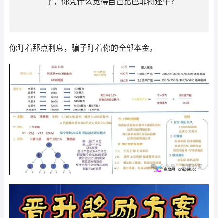
了，你凭什么觉得自己比巴菲特还牛？
你盯着那点利息，骗子盯着你的全部本金。