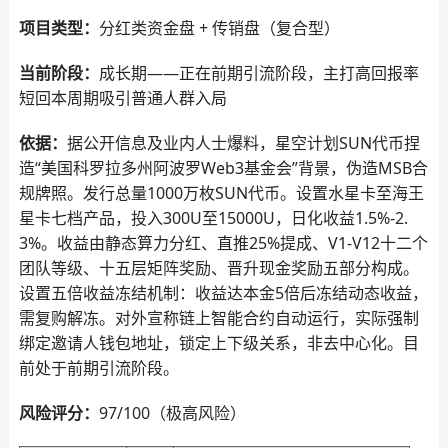
项目类型：
分红类资金盘 + 传销盘（复合型）
当前阶段：
成长期——正在前期引流阶段，主打高回报率
短回本周期吸引普通人群入局
依据：
据公开信息及业内人士爆料，星空计划SUN代币捏
造“美国科罗拉多州阿波罗Web3基金会”背景，伪造MSB合
规牌照。发行总量1000万枚SUN代币。设置水星卡至海王
星卡七档产品，投入300U至15000U，日化收益1.5%-2.
3%。收益由静态算力分红、直推25%提成、V1-V12十二个
团队等级、十五层矩阵奖励、晋升现金奖励五部分构成。
设置五倍收益冻结机制：收益达本金5倍后冻结动态收益，
需复购解冻。对外宣称链上智能合约自动运行，实际强制
绑定邀请人钱包地址，锁定上下级关系，非去中心化。目
前处于前期引流阶段。
风险评分：
97/100（极高风险）