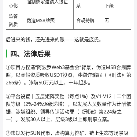
强制绑定邀请人钱包
心化
系
下级
监管
伪造MSB牌照
合规持牌
无
资质
后进来的钱，还先进来的账——这就是庞氏。
四、法律后果
①项目方捏造“阿波罗Web3基金会”背景，伪造MSB合规牌
照，以虚假资质吸收USDT投资，涉嫌诈骗罪（《刑法》第
266条）。诈骗50万元以上，十年起步。
②平台设置十五层矩阵奖励（每点1%）及V1-V12十二个团
队等级（2%-24%逐级递增），以发展人员数量作为计酬依
据，涉嫌组织、领导传销活动罪（《刑法》第224条之
一）。发展30人以上、层级3级以上即刑事立案。
③违规发行SUN代币，虚构算力挖矿、链上生态等场景吸