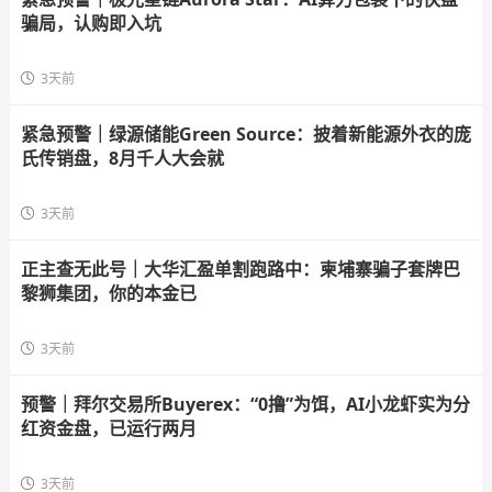
骗局，认购即入坑
3天前
紧急预警｜绿源储能Green Source：披着新能源外衣的庞
氏传销盘，8月千人大会就
3天前
正主查无此号｜大华汇盈单割跑路中：柬埔寨骗子套牌巴
黎狮集团，你的本金已
3天前
预警｜拜尔交易所Buyerex：“0撸”为饵，AI小龙虾实为分
红资金盘，已运行两月
3天前