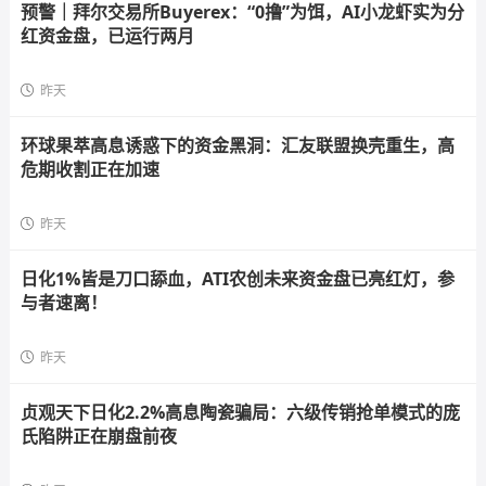
预警｜拜尔交易所Buyerex：“0撸”为饵，AI小龙虾实为分
红资金盘，已运行两月
昨天
环球果萃高息诱惑下的资金黑洞：汇友联盟换壳重生，高
危期收割正在加速
昨天
日化1%皆是刀口舔血，ATI农创未来资金盘已亮红灯，参
与者速离！
昨天
贞观天下日化2.2%高息陶瓷骗局：六级传销抢单模式的庞
氏陷阱正在崩盘前夜