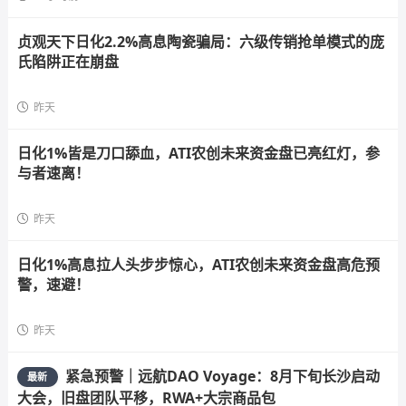
贞观天下日化2.2%高息陶瓷骗局：六级传销抢单模式的庞
氏陷阱正在崩盘
昨天
日化1%皆是刀口舔血，ATI农创未来资金盘已亮红灯，参
与者速离！
昨天
日化1%高息拉人头步步惊心，ATI农创未来资金盘高危预
警，速避！
昨天
紧急预警｜远航DAO Voyage：8月下旬长沙启动
最新
大会，旧盘团队平移，RWA+大宗商品包