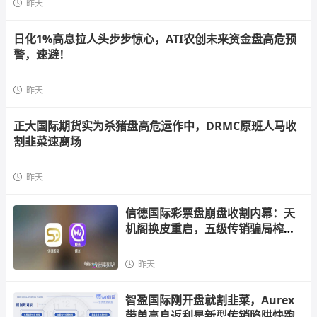
昨天
日化1%高息拉人头步步惊心，ATI农创未来资金盘高危预
警，速避！
昨天
正大国际期货实为杀猪盘高危运作中，DRMC原班人马收
割韭菜速离场
昨天
信德国际彩票盘崩盘收割内幕：天
机阁换皮重启，五级传销骗局榨干
散户，立即
昨天
智盈国际刚开盘就割韭菜，Aurex
带单高息返利是新型传销陷阱快跑