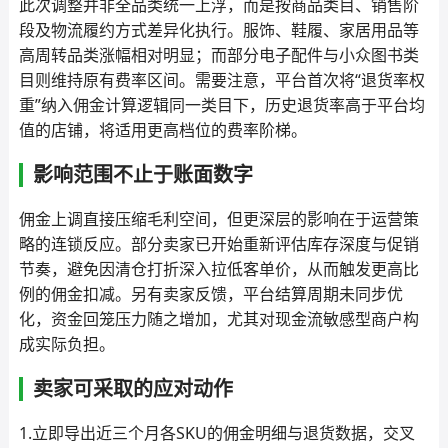
此次调整并非全品类统一上浮，而是按商品类目、销售阶
段及物流履约方式差异化执行。服饰、鞋履、家居用品等
高周转品类涨幅相对明显；而部分电子配件与小众图书类
目则维持原有费率区间。需要注意，平台首次将“退货率权
重”纳入佣金计算逻辑同一类目下，历史退货率高于平台均
值的店铺，将适用更高档位的费率阶梯。
影响范围不止于账面数字
佣金上调直接压缩毛利空间，但更深层的影响在于运营策
略的连锁反应。部分卖家已开始重新评估库存深度与促销
节奏，避免因清仓打折深入拉低客单价，从而触发更高比
例的佣金扣减。另有卖家反馈，平台结算周期未同步优
化，资金回笼压力随之增加，尤其对现金流敏感型商户构
成实际负担。
卖家可采取的应对动作
1.立即导出近三个月各SKU的佣金明细与退货数据，交叉