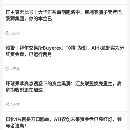
正主查无此号｜大华汇盈单割跑路中：柬埔寨骗子套牌巴
黎狮集团，你的本金已
2天前
预警｜拜尔交易所Buyerex：“0撸”为饵，AI小龙虾实为分
红资金盘，已运行两月
2天前
环球果萃高息诱惑下的资金黑洞：汇友联盟换壳重生，高
危期收割正在加速
2天前
日化1%皆是刀口舔血，ATI农创未来资金盘已亮红灯，参
与者速离！