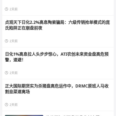
2天前
贞观天下日化2.2%高息陶瓷骗局：六级传销抢单模式的庞
氏陷阱正在崩盘前夜
2天前
日化1%高息拉人头步步惊心，ATI农创未来资金盘高危预
警，速避！
2天前
正大国际期货实为杀猪盘高危运作中，DRMC原班人马收
割韭菜速离场
2天前