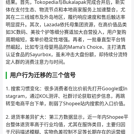
结果。首先，Tokopedia与Bukalapak完成合并后，新实
体在支付生态、物流节点和本地商家服务上加速整合，尤
其在二三线城市及外岛地区，履约响应速度和售后触达率
明显提升。其次，Lazada依托母集团资源，在高价值品类
如3C数码、美妆个护等细分赛道加大自营投入，用户复购
周期缩短，客单价稳定性增强。再者，一批垂直型平台悄
然崛起，比如专注母婴用品的Mama’s Choice、主打清真
认证食品的Sayurbox，虽未冲击大盘份额，却持续分流特
定人群的消费注意力与时间。
用户行为迁移的三个信号
1. 搜索习惯变化：很多消费者在比价前先打开Google或In
stagram，通过KOL测评、社群讨论获取初步信息，再跳
转至电商平台下单，削弱了Shopee站内搜索的入口价值。
2. 退货率差异扩大：第三方数据显示，近一年内Shopee平
台整体退货率高于行业均值，尤其在服饰类目，主要归因
于尺码描述模糊、实物色差控制不足等长期存在的运营细