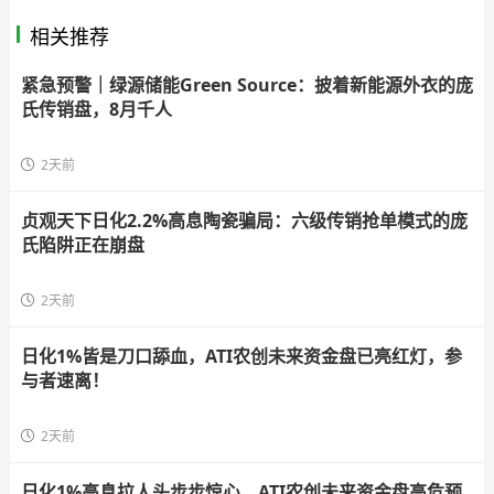
相关推荐
紧急预警｜绿源储能Green Source：披着新能源外衣的庞
氏传销盘，8月千人
2天前
贞观天下日化2.2%高息陶瓷骗局：六级传销抢单模式的庞
氏陷阱正在崩盘
2天前
日化1%皆是刀口舔血，ATI农创未来资金盘已亮红灯，参
与者速离！
2天前
日化1%高息拉人头步步惊心，ATI农创未来资金盘高危预