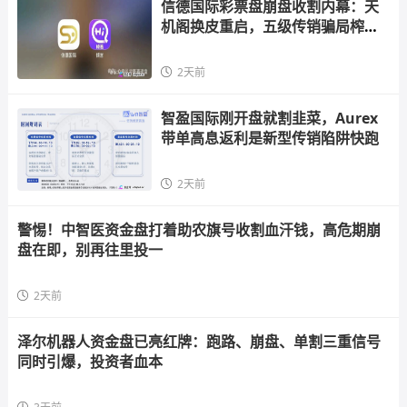
信德国际彩票盘崩盘收割内幕：天
机阁换皮重启，五级传销骗局榨干
散户，立即
2天前
智盈国际刚开盘就割韭菜，Aurex
带单高息返利是新型传销陷阱快跑
2天前
警惕！中智医资金盘打着助农旗号收割血汗钱，高危期崩
盘在即，别再往里投一
2天前
泽尔机器人资金盘已亮红牌：跑路、崩盘、单割三重信号
同时引爆，投资者血本