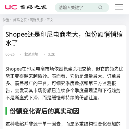
位置：
首码之家
/
网赚头条
/
正文
Shopee还是印尼电商老大，但份额悄悄缩
水了
06-26
叙述跨境
3.2k
Shopee在印尼电商市场依然稳坐头把交椅，但它的领先优
势正变得越来越微妙。表面看，它仍是流量最大、订单最
多、覆盖最广的平台，可细究季度数据和第三方监测报
告，会发现其市场份额已连续多个季度呈现温和下行趋势
不是断崖式下滑，而是缓慢却持续的份额让渡。
份额变化背后的真实动因
这种收缩并非源于单一因素，而是多重结构性变化叠加的