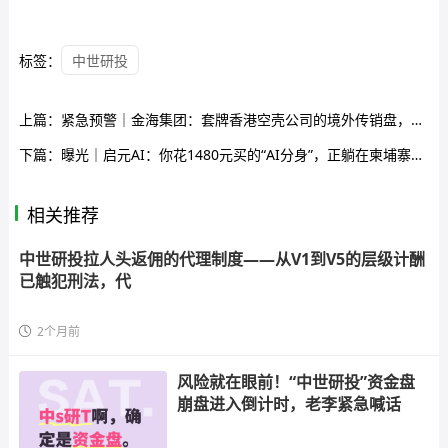
标签：
中世研投
上篇：
紧急预警｜金海集团：套牌香港空壳公司的境外传销盘，日息0.38%的庞氏骗局正在崩盘倒计时
下篇：
曝光｜启元AI：你花1480元买的“AI分身”，正躺在柬埔寨骗子的服务器里帮你“数钱”
相关推荐
中世研投拉人头返佣的代理制度——从V1到V5的层级计酬
已触犯刑法，代
2个月前
风险就在眼前！“中世研投”资金盘
崩盘进入倒计时，老李紧急喊话