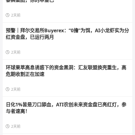
黎狮集团，你的本金已
2天前
预警｜拜尔交易所Buyerex：“0撸”为饵，AI小龙虾实为分
红资金盘，已运行两月
2天前
环球果萃高息诱惑下的资金黑洞：汇友联盟换壳重生，高
危期收割正在加速
2天前
日化1%皆是刀口舔血，ATI农创未来资金盘已亮红灯，参
与者速离！
2天前