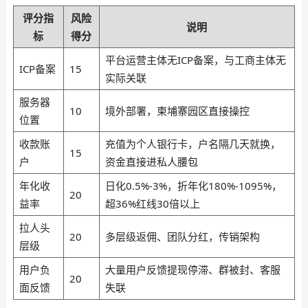
评分指
风险
说明
标
得分
平台运营主体无ICP备案，与工商主体无
ICP备案
15
实际关联
服务器
10
境外部署，柬埔寨园区直接操控
位置
收款账
充值为个人银行卡，户名隔几天就换，
15
户
资金直接进私人腰包
年化收
日化0.5%-3%，折年化180%-1095%，
20
益率
超36%红线30倍以上
拉人头
20
多层级返佣、团队分红，传销架构
层级
用户负
大量用户反馈提现停滞、群被封、客服
20
面反馈
失联