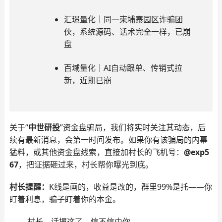
汇璟量化｜同一柬埔寨园区诈骗团
伙，系统源码、话术完全一样，已崩
盘
百域量化｜AI自动跟单、传销式拉
新，近期已崩
关于“
中世研投
”资金盘骗局，我们将实时关注其动态，后
续有最新消息，会第一时间发布。如果你有该骗局的内幕
猛料，或其他资金盘线索，直接加村长的飞机号：
@exp5
67
，把证据砸过来，村长帮你曝光到底。
村长提醒：
K线是画的，收益是改的，群里99%是托——你
盯着利息，骗子盯着你的本金。
—— 村长，话撂这了，信不信由你