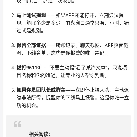
现”的谎言，那是二次收割。
马上测试提现
——如果APP还能打开，立刻尝试提
现。能取多少是多少。崩盘窗口通常只有几小时，错
过就是永别。
保留全部证据
——转账记录、聊天截图、APP页面截
图、下线名单。这些是你报警的唯一筹码。
拨打96110
——不要主动提“看了某篇文章”，只说项
目名称和你的遭遇，让专业的人帮你判断。
如果你是团队长或群主
——立即停止拉人头，主动退
缴非法所得，提醒你的下线马上报警。这是你唯一立
功的机会。
相关阅读：