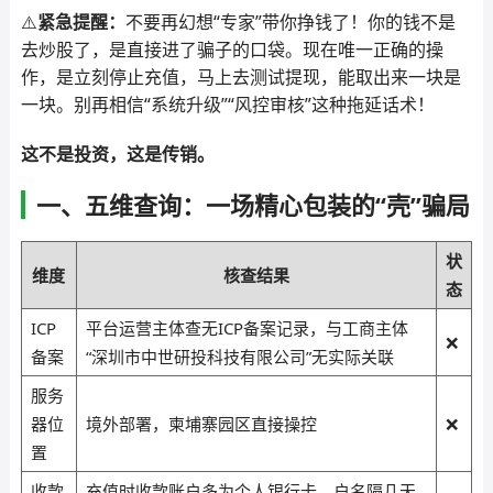
⚠️
紧急提醒：
不要再幻想“专家”带你挣钱了！你的钱不是
去炒股了，是直接进了骗子的口袋。现在唯一正确的操
作，是立刻停止充值，马上去测试提现，能取出来一块是
一块。别再相信“系统升级”“风控审核”这种拖延话术！
这不是投资，这是传销。
一、五维查询：一场精心包装的“壳”骗局
状
维度
核查结果
态
ICP
平台运营主体查无ICP备案记录，与工商主体
❌
备案
“深圳市中世研投科技有限公司”无实际关联
服务
器位
境外部署，柬埔寨园区直接操控
❌
置
收款
充值时收款账户多为个人银行卡，户名隔几天