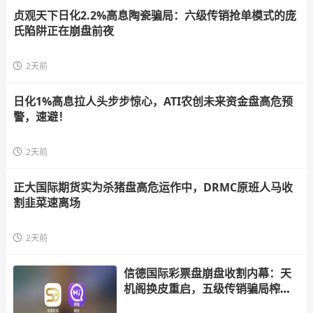
贞观天下日化2.2%高息陶瓷骗局：六级传销抢单模式的庞
氏陷阱正在崩盘前夜
2天前
日化1%高息拉人头步步惊心，ATI农创未来资金盘高危预
警，速避！
2天前
正大国际期货实为杀猪盘高危运作中，DRMC原班人马收
割韭菜速离场
2天前
信德国际彩票盘崩盘收割内幕：天
机阁换皮重启，五级传销骗局榨干
散户，立即