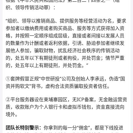
根据《中华人民共和国刑法》第二百二十四条之一（组
织、领导传销活动罪）：
“组织、领导以推销商品、提供服务等经营活动为名，要求
参加者以缴纳费用或者购买商品、服务等方式获得加入资
格，并按照一定顺序组成层级，直接或者间接以发展人员
的数量作为计酬或者返利依据，引诱、胁迫参加者继续发
展他人参加，骗取财物，扰乱经济社会秩序的传销活动
的，处五年以下有期徒刑或者拘役，并处罚金；情节严重
的，处五年以上有期徒刑，并处罚金。”
①套牌假冒正规“中世研投”公司及创始人李承远，伪造“国
资并购软文”背书，虚构合法资质骗取投资者信任。
②平台服务器设在柬埔寨园区，无ICP备案，无金融运营资
质，收款账户为个人银行卡和虚拟币钱包，资金直接流向
境外。
团队长特别警示：
你拿到的每一分“佣金”，都是下线投进