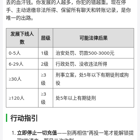
去的血汗钱。你发展的人越多，你犯的错越重。现在停
手、主动退缴非法所得、保留所有聊天和转账记录，是你
唯一的出路。
发展下线人
层级
可能法律后果
数
0-5人
1级
治安处罚、罚款500-3000元
6-29人
2级
行政处罚、没收违法所得
≥3
刑事立案，处5年以下有期徒刑或拘
≥30人
级
役
≥3
≥120人
处5年以上有期徒刑
级
行动指引
立即停止一切充值
——别再相信“再投一笔才能解锁提