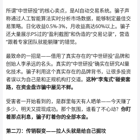
所谓“中世研投”的核心卖点，是AI自动交易系统。骗子声
称通过人工智能算法实时分析市场数据，能够制定最佳交
易策略。日化收益0.5%-3%，月收益高达60%以上。骗子
还大量展示PS过的“盈利截图”和伪造的“交易记录”，营造
“跟着专家团队就能躺赚”的错觉。
最致命的一招是——借用了真实存在的“中世研投”品牌和
创始人李承远的名头。真实的“中世研投”确实在研究AI量
化技术。骗子利用这个真实存在的品牌背书，让很多投资
者误以为自己是和正规机构打交道。
这种“李鬼式”碰瓷套
路，在资金盘诈骗中屡见不鲜。
受害者一开始看到的，是群里每天有人晒单——今天赚了
多少、明天又提现成功。那个氛围，谁看了不心动？
你盯
着那点利息，骗子盯着你的全部本金。
第二刀：传销裂变——拉人头就是给自己掘坟