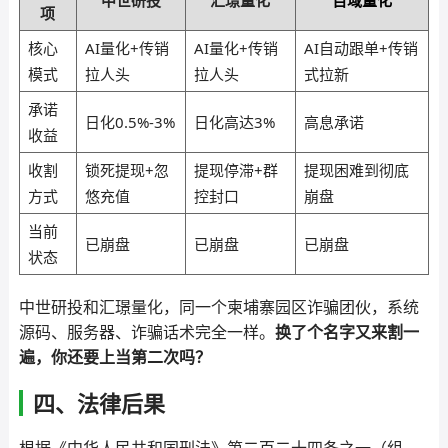
中世研投
汇璟量化
百域量化
项
核心
AI量化+传销
AI量化+传销
AI自动跟单+传销
模式
拉人头
拉人头
式拉新
承诺
日化0.5%-3%
日化高达3%
高息承诺
收益
收割
锁死提现+忽
提现停滞+群
提现困难到彻底
方式
悠充值
控封口
崩盘
当前
已崩盘
已崩盘
已崩盘
状态
中世研投和汇璟量化，同一个柬埔寨园区诈骗团伙，系统
源码、服务器、诈骗话术完全一样。
换了个名字又来割一
遍，你还要上当第二次吗？
四、法律后果