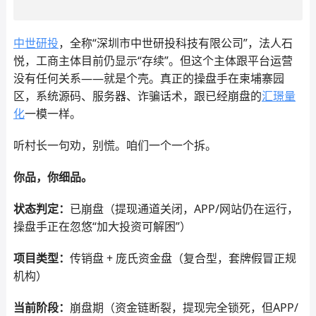
中世研投
，全称“深圳市中世研投科技有限公司”，法人石
悦，工商主体目前仍显示“存续”。但这个主体跟平台运营
没有任何关系——就是个壳。真正的操盘手在柬埔寨园
区，系统源码、服务器、诈骗话术，跟已经崩盘的
汇璟量
化
一模一样。
听村长一句劝，别慌。咱们一个一个拆。
你品，你细品。
状态判定：
已崩盘（提现通道关闭，APP/网站仍在运行，
操盘手正在忽悠“加大投资可解困”）
项目类型：
传销盘 + 庞氏资金盘（复合型，套牌假冒正规
机构）
当前阶段：
崩盘期（资金链断裂，提现完全锁死，但APP/