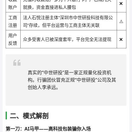
❌
账户
就换，资金直接进私人腰包
工商
法人石悦注册主体“深圳市中世研投科技有限公
⚠️
注册
司”存续，但平台运营与工商主体无关联
用户
众多受害人已被深度套牢，平台完全无法提现
❌
反馈
真实的“中世研投”是一家正规量化投资机
构。行骗团伙冒充正规“中世研投”公司及其
创始人李承远。
二、模式解剖
第一刀：AI马甲——高科技包装骗你入场