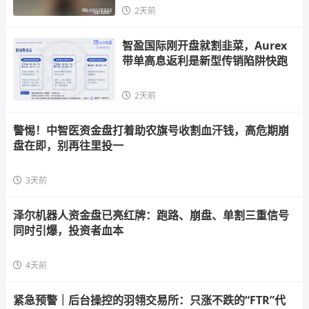
2天前
智盈国际刚开盘就割韭菜，Aurex
带单高息返利是新型传销陷阱快跑
2天前
警惕！中智医资金盘打着助农旗号收割血汗钱，高危期崩
盘在即，别再往里投一
3天前
泽尔机器人资金盘已亮红牌：跑路、崩盘、单割三重信号
同时引爆，投资者血本
4天前
紧急预警｜后台操控的羽翎交易所：只涨不跌的“FTR”代