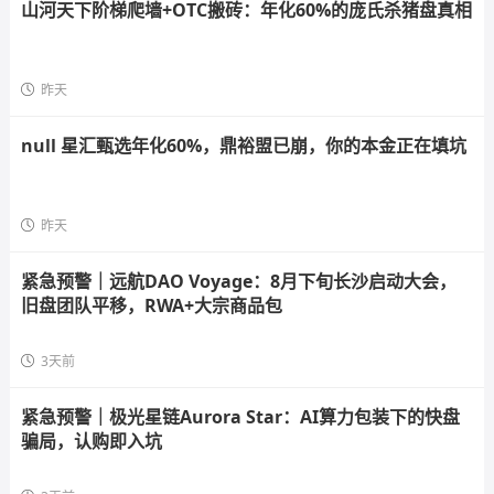
山河天下阶梯爬墙+OTC搬砖：年化60%的庞氏杀猪盘真相
昨天
null 星汇甄选年化60%，鼎裕盟已崩，你的本金正在填坑
昨天
紧急预警｜远航DAO Voyage：8月下旬长沙启动大会，
旧盘团队平移，RWA+大宗商品包
3天前
紧急预警｜极光星链Aurora Star：AI算力包装下的快盘
骗局，认购即入坑