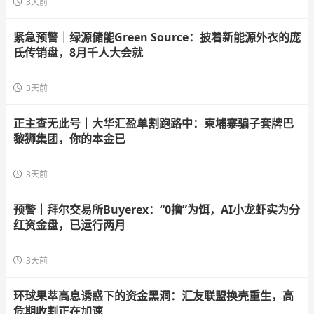
3天前
紧急预警｜绿源储能Green Source：披着新能源外衣的庞
氏传销盘，8月千人大会就
3天前
正主查无此号｜大华汇盈单割跑路中：柬埔寨骗子套牌巴
黎狮集团，你的本金已
3天前
预警｜拜尔交易所Buyerex：“0撸”为饵，AI小龙虾实为分
红资金盘，已运行两月
3天前
环球果萃高息诱惑下的资金黑洞：汇友联盟换壳重生，高
危期收割正在加速