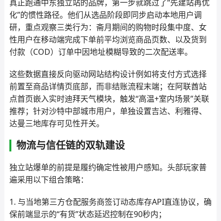
真正跑通中东独立站的品牌，第一步就跳过了“先建站再优
化”的惯性路径。他们从选品阶段即同步启动本地用户调
研，重点观察三类行为：斋月期间的购物时段集中度、女
性用户在移动端完成下单前平均浏览商品页数、以及货到
付款（COD）订单中因地址模糊导致的二次配送率。
这些数据直接反向驱动网站结构设计例如将支付方式选择
前置至商品详情页底部，而非结账流程末端；在阿联酋站
点首页嵌入实时迪拜天气模块，触发“高温+室内场景”关联
推荐；针对沙特中部城市用户，单独设置吉达、利雅得、
达曼三地库存可见性开关。
物流与信任链的双轨建设
独立站爆单的前提是履约确定性被用户感知。头部玩家普
遍采用以下组合策略：
1. 与当地第三方仓配服务商签订动态库存API直连协议，确
保前端显示的“有货”状态延迟控制在90秒内；