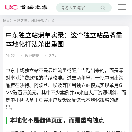
位置：
首码之家
/
网赚头条
/
正文
中东独立站爆单实录：这个独立站品牌靠
本地化打法杀出重围
06-22
叙述跨境
2.7k
中东市场独立站不是靠堆流量或砸广告跑出来的，而是靠
对本地消费逻辑的持续校准。过去两年里，一批中国出海
品牌在沙特、阿联酋、埃及等国用独立站模式实现单月G
MV破百万美元，其中不少案例并非来自大厂资源倾斜，而
是中小团队基于真实用户反馈反复迭代本地化策略的结
果。
本地化不是翻译页面，而是重构触点