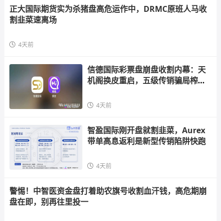
正大国际期货实为杀猪盘高危运作中，DRMC原班人马收
割韭菜速离场
4天前
信德国际彩票盘崩盘收割内幕：天
机阁换皮重启，五级传销骗局榨干
散户，立即
4天前
智盈国际刚开盘就割韭菜，Aurex
带单高息返利是新型传销陷阱快跑
4天前
警惕！中智医资金盘打着助农旗号收割血汗钱，高危期崩
盘在即，别再往里投一