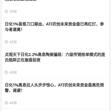
3天前
日化1%皆是刀口舔血，ATI农创未来资金盘已亮红灯，参
与者速离！
4天前
贞观天下日化2.2%高息陶瓷骗局：六级传销抢单模式的庞
氏陷阱正在崩盘前夜
4天前
日化1%高息拉人头步步惊心，ATI农创未来资金盘高危预
警，速避！
4天前