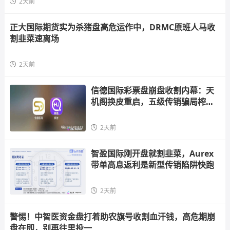
2天前
正大国际期货实为杀猪盘高危运作中，DRMC原班人马收
割韭菜速离场
2天前
信德国际彩票盘崩盘收割内幕：天
机阁换皮重启，五级传销骗局榨干
散户，立即
2天前
智盈国际刚开盘就割韭菜，Aurex
带单高息返利是新型传销陷阱快跑
2天前
警惕！中智医资金盘打着助农旗号收割血汗钱，高危期崩
盘在即，别再往里投一