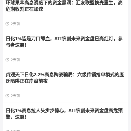
环球果萃高息诱惑下的资金黑洞：汇友联盟换壳重生，高
危期收割正在加速
2天前
日化1%皆是刀口舔血，ATI农创未来资金盘已亮红灯，参
与者速离！
2天前
贞观天下日化2.2%高息陶瓷骗局：六级传销抢单模式的庞
氏陷阱正在崩盘前夜
2天前
日化1%高息拉人头步步惊心，ATI农创未来资金盘高危预
警，速避！