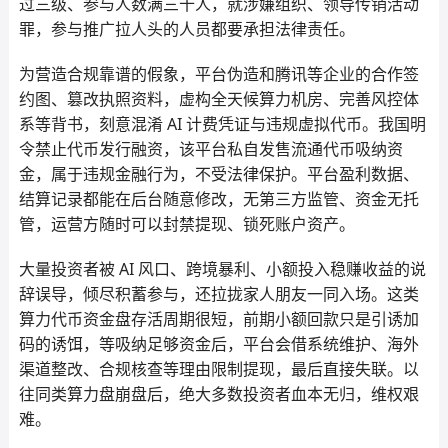
过三级、参与人数满三十人，就涉嫌组织、领导传销活动
罪，参与推广拉人头的人员都要承担法律责任。
为营造合规靠谱的假象，平台伪造和腾讯等企业的合作签
约图、篡改执照资料，虚构全天候算力机房、完善风控体
系等背书，刻意混淆 AI 计费凭证与违规虚拟代币。我国明
令禁止代币发行融资，该平台私自发售流通代币吸纳资
金，属于违规金融行为，不受法律保护。平台盈利数据、
结算记录都能在后台随意修改，无第三方监管、资金无托
管，运营方随时可以封禁提现、锁死账户资产。
大量投资者被 AI 风口、跨境暴利、小额投入稳赚收益的说
辞误导，倾尽积蓄参与，还拉拢家人朋友一同入场。这类
算力代币资金盘存活周期很短，前期小额回款只是引诱加
码的诱饵，等吸纳足够资金后，平台会借系统维护、海外
渠道整改、合规核查等理由限制提现，最后直接失联。以
往同类算力盘崩盘后，绝大多数投资者血本无归，维权艰
难。