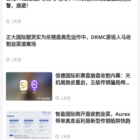
警，速避！
2天前
正大国际期货实为杀猪盘高危运作中，DRMC原班人马收
割韭菜速离场
2天前
信德国际彩票盘崩盘收割内幕：天
机阁换皮重启，五级传销骗局榨干
散户，立即
2天前
智盈国际刚开盘就割韭菜，Aurex
带单高息返利是新型传销陷阱快跑
2天前