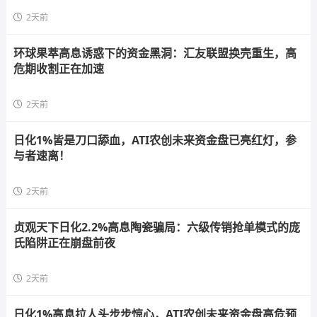
2天前
环球果萃高息诱惑下的资金黑洞：汇友联盟换壳重生，高
危期收割正在加速
2天前
日化1%皆是刀口舔血，ATI农创未来资金盘已亮红灯，参
与者速离！
2天前
贞观天下日化2.2%高息陶瓷骗局：六级传销抢单模式的庞
氏陷阱正在崩盘前夜
2天前
日化1%高息拉人头步步惊心，ATI农创未来资金盘高危预