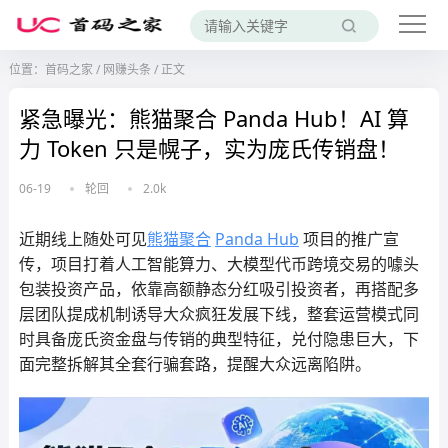
位置：
首码之家
/
网赚头条
/
正文
紧急曝光：熊猫聚合 Panda Hub！AI 算
力 Token 只是幌子，实为庞氏传销盘！
06-19
轮回
2.0k
近期线上随处可见
熊猫聚合
Panda Hub
项目的推广宣
传，项目打着人工智能算力、大模型代币跨境交易的噱头
包装投资产品，依靠高额静态分红吸引投资者，再搭配多
层团队提成机制诱导大众疯狂发展下线，整套运营模式同
时具备庞氏资金盘与传销的典型特征，兑付隐患巨大，下
面完整拆解其全套行骗套路，提醒大众远离陷阱。