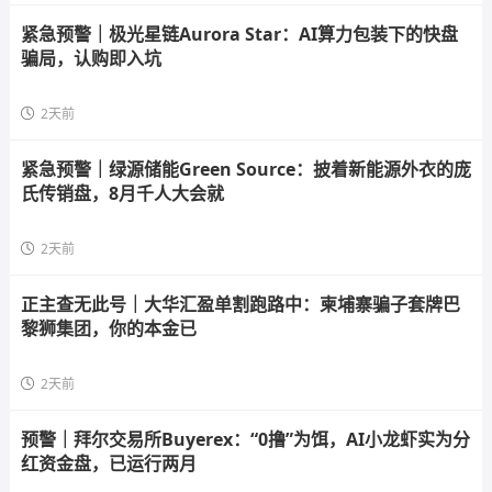
紧急预警｜极光星链Aurora Star：AI算力包装下的快盘
骗局，认购即入坑
2天前
紧急预警｜绿源储能Green Source：披着新能源外衣的庞
氏传销盘，8月千人大会就
2天前
正主查无此号｜大华汇盈单割跑路中：柬埔寨骗子套牌巴
黎狮集团，你的本金已
2天前
预警｜拜尔交易所Buyerex：“0撸”为饵，AI小龙虾实为分
红资金盘，已运行两月