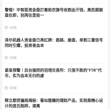
警惕！中智医资金盘打着助农旗号收割血汗钱，高危期崩
盘在即，别再往里投一
2天前
泽尔机器人资金盘已亮红牌：跑路、崩盘、单割三重信号
同时引爆，投资者血本
3天前
紧急预警｜后台操控的羽翎交易所：只涨不跌的“FTR”代
币，实为血本无归的虚
5天前
辉立期货骗局揭秘：看似稳赚的理财产品，实则是精心设
计的庞氏陷阱，速离