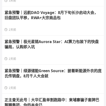
3天前
紧急预警｜远航DAO Voyage：8月下旬长沙启动大会，
旧盘团队平移，RWA+大宗商品包
2天前
紧急预警｜极光星链Aurora Star：AI算力包装下的快盘
骗局，认购即入坑
2天前
紧急预警｜绿源储能Green Source：披着新能源外衣的庞
氏传销盘，8月千人大会就
2天前
正主查无此号｜大华汇盈单割跑路中：柬埔寨骗子套牌巴
黎狮集团，你的本金已