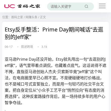
位置：
首码之家
/
网赚头条
/
正文
Etsy反手整活：Prime Day期间喊话“去逛
别的Jeff家”
06-17
叙述跨境
3.1k
亚马逊Prime Day还没开始，Etsy就先甩出一句“去逛别的J
eff家”，语气里带着点调侃，也藏着点底气。这话说得不遮
不掩，直指亚马逊创始人杰夫·贝索斯毕竟“Jeff家”这个叫
法，在电商圈里早已心照不宣。不是硬碰硬地打价格战，
也不是喊口号式宣誓独立，而是用一句轻巧的社交平台文
案，把自身定位从“小众手工艺平台”悄然拉向“有态度的消
费选择”。这种反套路操作背后，是一场持续多年的用户心
智争夺战。