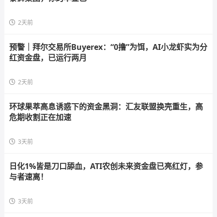
2天前
预警｜拜尔交易所Buyerex：“0撸”为饵，AI小龙虾实为分
红资金盘，已运行两月
2天前
环球果萃高息诱惑下的资金黑洞：汇友联盟换壳重生，高
危期收割正在加速
3天前
日化1%皆是刀口舔血，ATI农创未来资金盘已亮红灯，参
与者速离！
3天前