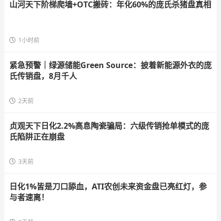
山河天下阶梯爬墙+OTC搬砖：年化60%的庞氏杀猪盘真相
1小时前
紧急预警｜绿源储能Green Source：披着新能源外衣的庞
氏传销盘，8月千人
2天前
贞观天下日化2.2%高息陶瓷骗局：六级传销抢单模式的庞
氏陷阱正在崩盘
3天前
日化1%皆是刀口舔血，ATI农创未来资金盘已亮红灯，参
与者速离！