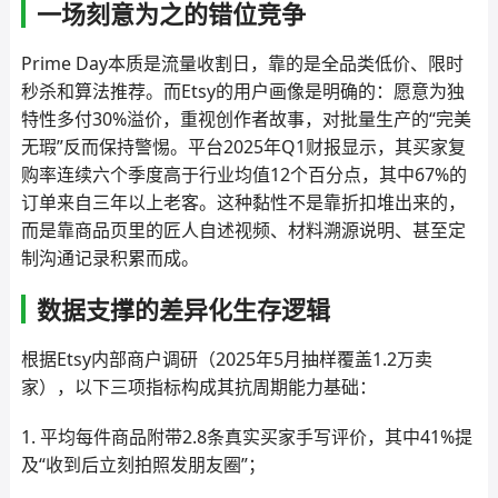
一场刻意为之的错位竞争
Prime Day本质是流量收割日，靠的是全品类低价、限时
秒杀和算法推荐。而Etsy的用户画像是明确的：愿意为独
特性多付30%溢价，重视创作者故事，对批量生产的“完美
无瑕”反而保持警惕。平台2025年Q1财报显示，其买家复
购率连续六个季度高于行业均值12个百分点，其中67%的
订单来自三年以上老客。这种黏性不是靠折扣堆出来的，
而是靠商品页里的匠人自述视频、材料溯源说明、甚至定
制沟通记录积累而成。
数据支撑的差异化生存逻辑
根据Etsy内部商户调研（2025年5月抽样覆盖1.2万卖
家），以下三项指标构成其抗周期能力基础：
1. 平均每件商品附带2.8条真实买家手写评价，其中41%提
及“收到后立刻拍照发朋友圈”；