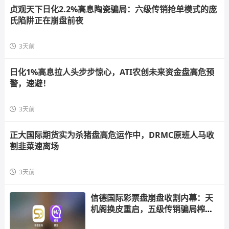
贞观天下日化2.2%高息陶瓷骗局：六级传销抢单模式的庞
氏陷阱正在崩盘前夜
3天前
日化1%高息拉人头步步惊心，ATI农创未来资金盘高危预
警，速避！
3天前
正大国际期货实为杀猪盘高危运作中，DRMC原班人马收
割韭菜速离场
3天前
信德国际彩票盘崩盘收割内幕：天
机阁换皮重启，五级传销骗局榨干
散户，立即