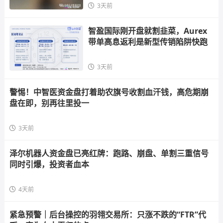
3天前
智盈国际刚开盘就割韭菜，Aurex
带单高息返利是新型传销陷阱快跑
3天前
警惕！中智医资金盘打着助农旗号收割血汗钱，高危期崩
盘在即，别再往里投一
3天前
泽尔机器人资金盘已亮红牌：跑路、崩盘、单割三重信号
同时引爆，投资者血本
4天前
紧急预警｜后台操控的羽翎交易所：只涨不跌的“FTR”代