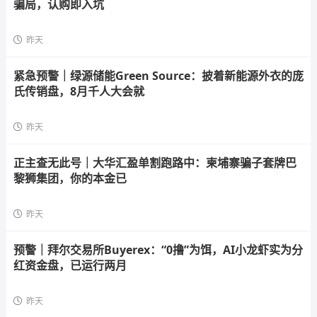
骗局，认购即入坑
昨天
紧急预警｜绿源储能Green Source：披着新能源外衣的庞
氏传销盘，8月千人大会就
昨天
正主查无此号｜大华汇盈单割跑路中：柬埔寨骗子套牌巴
黎狮集团，你的本金已
昨天
预警｜拜尔交易所Buyerex：“0撸”为饵，AI小龙虾实为分
红资金盘，已运行两月
昨天