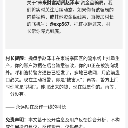
关于“
未来财富期货赵泽丰
”资金盘骗局，我
们将实时关注后续动态。如果你有该骗局的
内幕猛料，或其他资金盘线索，直接加村长
的飞机号：
@exp567
，把证据砸过来，村
长帮你曝光到底。
村长提醒：
操盘手赵泽丰在柬埔寨园区的流水线上批量生
产，你的账户数据在后台随意被改，你的U正在被洗向境
外。呼和浩特警方通告已经发了，多地已收网，月底前盘
口必关。现在主动报警，你是“被害人”；再等，警方上门
时你就是“共犯”。能取出来的钱，现在就是你的。再等，
一分没有。
—— 永远站在反诈一线的村长
免责声明：
本文基于公开信息及用户反馈综合分析，不构
成任何投资建议。反诈警示，仅供参考。