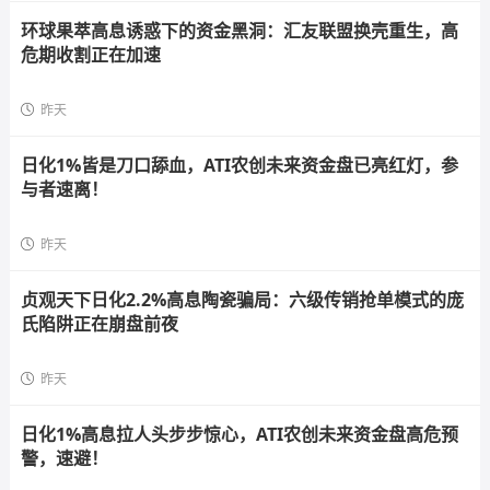
环球果萃高息诱惑下的资金黑洞：汇友联盟换壳重生，高
危期收割正在加速
昨天
日化1%皆是刀口舔血，ATI农创未来资金盘已亮红灯，参
与者速离！
昨天
贞观天下日化2.2%高息陶瓷骗局：六级传销抢单模式的庞
氏陷阱正在崩盘前夜
昨天
日化1%高息拉人头步步惊心，ATI农创未来资金盘高危预
警，速避！