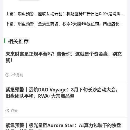
上篇：
崩盘预警｜座联互动云创：机场座椅广告日息0.9%是诱饵，榴莲树20年产权年赚36万是画饼——操盘手已金蝉脱壳，你的钱正在给挂名法人背锅
下篇：
崩盘预警｜金满堂商城：秒杀2天赚4%是鱼钩，四级店长月入2250是鱼线——你的本金正在被“交易券”锁死在资金池里
相关推荐
未来财富是正规平台吗？告诉你：这就是个资金盘，别充
钱！
2个月前
紧急预警｜远航DAO Voyage：8月下旬长沙启动大会，
旧盘团队平移，RWA+大宗商品包
昨天
紧急预警｜极光星链Aurora Star：AI算力包装下的快盘