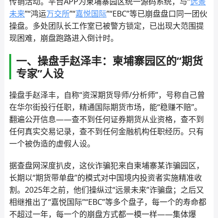
传销活动。平台APP为柬埔寨园区统一源码系统，与“
远景
未来
”“鸿运
万交所
”“
嘉悦国际
”“EBC”等已崩盘盘口同一团伙
操盘。多处团队长工作室已被警方锁定，已出现大范围提
现困难，崩盘跑路进入倒计时。
一、操盘手赵泽丰：柬埔寨园区的“期货
专家”人设
操盘手赵泽丰，自称“资深期货导师/分析师”，号称自己曾
在华尔街投行任职，精通国际期货市场，能“稳赚不赔”。
翻遍公开信息——查不到任何证券期货从业资格，查不到
任何真实交易记录，查不到任何金融机构任职经历。只有
一个被伪造的虚假人设。
据查盘网深度扒皮，这伙诈骗犯来自柬埔寨某诈骗园区，
长期以“期货带单盘”的模式对中国境内投资者实施精准收
割。2025年之前，他们操纵过“远景未来”诈骗盘；之后又
相继推出了“嘉悦国际”“EBC”等多个盘子，每一个的寿命都
不超过一年，每一个的崩盘方式都一模一样——集体爆