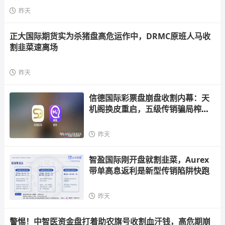
昨天
正大国际期货实为杀猪盘高危运作中，DRMC原班人马收
割韭菜速离场
昨天
信德国际彩票盘崩盘收割内幕：天
机阁换皮重启，五级传销骗局榨干
散户，立即
昨天
智盈国际刚开盘就割韭菜，Aurex
带单高息返利是新型传销陷阱快跑
昨天
警惕！中智医资金盘打着助农旗号收割血汗钱，高危期崩