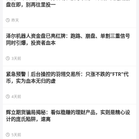
盘在即，别再往里投一
昨天
泽尔机器人资金盘已亮红牌：跑路、崩盘、单割三重信号
同时引爆，投资者血本
3天前
紧急预警｜后台操控的羽翎交易所：只涨不跌的“FTR”代
币，实为血本无归的虚
4天前
辉立期货骗局揭秘：看似稳赚的理财产品，实则是精心设
计的庞氏陷阱，速离
5天前