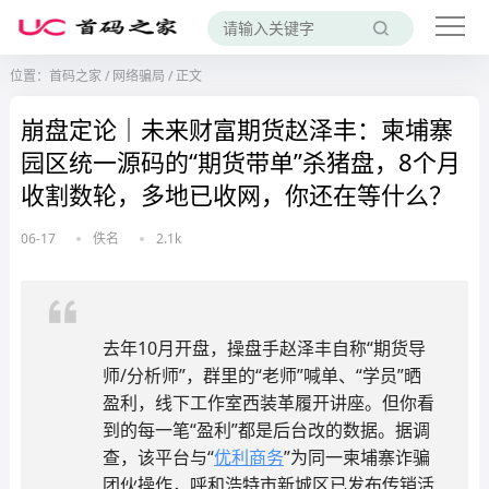
位置：
首码之家
/
网络骗局
/
正文
崩盘定论｜未来财富期货赵泽丰：柬埔寨
园区统一源码的“期货带单”杀猪盘，8个月
收割数轮，多地已收网，你还在等什么？
06-17
佚名
2.1k
去年10月开盘，操盘手赵泽丰自称“期货导
师/分析师”，群里的“老师”喊单、“学员”晒
盈利，线下工作室西装革履开讲座。但你看
到的每一笔“盈利”都是后台改的数据。据调
查，该平台与“
优利商务
”为同一柬埔寨诈骗
团伙操作，呼和浩特市新城区已发布传销活