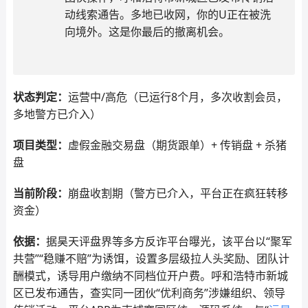
动线索通告。多地已收网，你的U正在被洗
向境外。这是你最后的撤离机会。
状态判定：
运营中/高危（已运行8个月，多次收割会员，
多地警方已介入）
项目类型：
虚假金融交易盘（期货跟单）+ 传销盘 + 杀猪
盘
当前阶段：
崩盘收割期（警方已介入，平台正在疯狂转移
资金）
依据：
据昊天评盘界等多方反诈平台曝光，该平台以“聚军
共营”“稳赚不赔”为诱饵，设置多层级拉人头奖励、团队计
酬模式，诱导用户缴纳不同档位开户费。呼和浩特市新城
区已发布通告，查实同一团伙“优利商务”涉嫌组织、领导