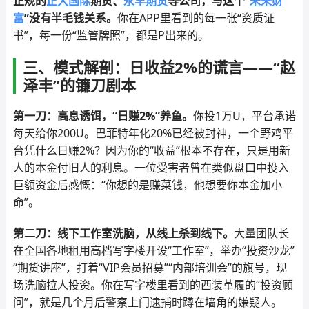
正规的
正大国际
期货、
永丰期货
等公司，与这个“
未来财
富
”没有半毛钱关系。
你在APP里看到的每一张“资质证
书”，每一份“监管牌照”，都是P出来的。
三、模式解剖：日收益2%的谎言——“赵
泽丰”的镰刀剧本
第一刀：高息诱饵，“日赚2%”养鱼。
你投1万U，平台承诺
每天给你200U。巴菲特年化20%已经被封神，一个野鸡平
台凭什么日赚2%？因为你的“收益”根本不存在，只是用新
人的本金付旧人的利息。一位受害者曾在类似盘口中投入
巨额资金后感慨：“你想的是赚菜钱，他想要你本金加小
命”。
第二刀：线下工作室洗脑，从线上杀到线下。
大量团队长
在全国各地租用高档写字楼开设“工作室”，举办“投资沙龙”
“期货讲座”，打着“VIP会员招募”“内部培训会”的旗号，现
场洗脑拉人投资。你在写字楼里看到的西装革履的“投资顾
问”，就是几个月后警察上门逮捕时蹲在墙角的嫌疑人。