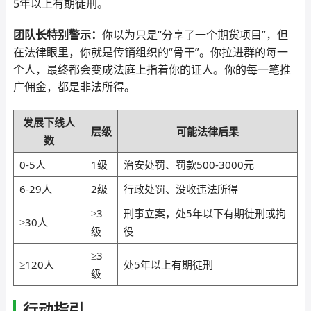
5年以上有期徒刑。
团队长特别警示：
你以为只是“分享了一个期货项目”，但
在法律眼里，你就是传销组织的“骨干”。你拉进群的每一
个人，最终都会变成法庭上指着你的证人。你的每一笔推
广佣金，都是非法所得。
发展下线人
层级
可能法律后果
数
0-5人
1级
治安处罚、罚款500-3000元
6-29人
2级
行政处罚、没收违法所得
≥3
刑事立案，处5年以下有期徒刑或拘
≥30人
级
役
≥3
≥120人
处5年以上有期徒刑
级
行动指引