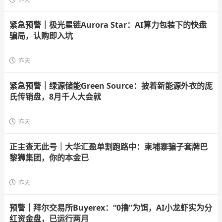
紧急预警｜极光星链Aurora Star：AI算力包装下的快盘
骗局，认购即入坑
昨天
紧急预警｜绿源储能Green Source：披着新能源外衣的庞
氏传销盘，8月千人大会就
昨天
正主查无此号｜大华汇盈单割跑路中：柬埔寨骗子套牌巴
黎狮集团，你的本金已
昨天
预警｜拜尔交易所Buyerex：“0撸”为饵，AI小龙虾实为分
红资金盘，已运行两月