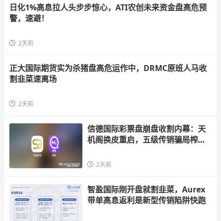
日化1%高息拉人头步步惊心，ATI农创未来资金盘高危预
警，速避！
2天前
正大国际期货实为杀猪盘高危运作中，DRMC原班人马收
割韭菜速离场
2天前
信德国际彩票盘崩盘收割内幕：天
机阁换皮重启，五级传销骗局榨干
散户，立即
2天前
智盈国际刚开盘就割韭菜，Aurex
带单高息返利是新型传销陷阱快跑