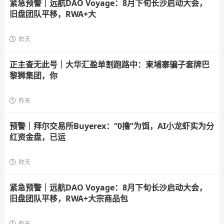
紧急预警｜远航DAO Voyage：8月下旬长沙启动大会，
旧盘团队平移，RWA+大
昨天
正主查无此号｜大华汇盈单割跑路中：柬埔寨骗子套牌巴
黎狮集团，你
昨天
预警｜拜尔交易所Buyerex：“0撸”为饵，AI小龙虾实为分
红资金盘，已运
昨天
紧急预警｜远航DAO Voyage：8月下旬长沙启动大会，
旧盘团队平移，RWA+大宗商品包
昨天