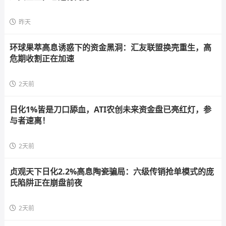
昨天
环球果萃高息诱惑下的资金黑洞：汇友联盟换壳重生，高
危期收割正在加速
2天前
日化1%皆是刀口舔血，ATI农创未来资金盘已亮红灯，参
与者速离！
2天前
贞观天下日化2.2%高息陶瓷骗局：六级传销抢单模式的庞
氏陷阱正在崩盘前夜
2天前