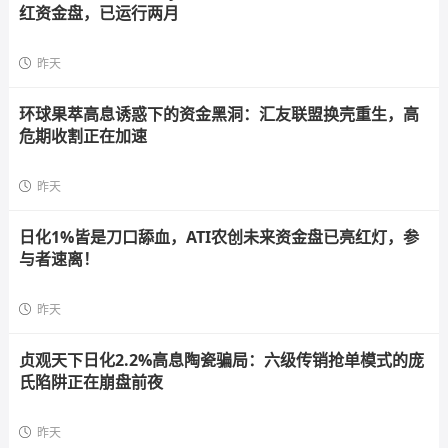
红资金盘，已运行两月
昨天
环球果萃高息诱惑下的资金黑洞：汇友联盟换壳重生，高
危期收割正在加速
昨天
日化1%皆是刀口舔血，ATI农创未来资金盘已亮红灯，参
与者速离！
昨天
贞观天下日化2.2%高息陶瓷骗局：六级传销抢单模式的庞
氏陷阱正在崩盘前夜
昨天