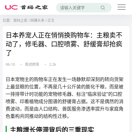
位置：
首码之家
/
网赚头条
/
正文
日本养宠人正在悄悄换购物车：主粮卖不
动了，修毛器、口腔喷雾、舒缓膏却抢疯
了
06-10
叙述跨境
2.2k
日本宠物主的购物车正在发生一场静默却深刻的转向货架
上最显眼的位置，不再是几十公斤装的膨化干粮，而是被
一排排带计时功能的宠物修毛器、标注“临床验证”的口腔
喷雾、印着植物成分图谱的舒缓膏占据。这不是偶然的消
费波动，而是由人口结构、兽医服务渗透率提升与家庭角
色重构共同推动的结构性迁移。
主粮增长停滞背后的三重现实