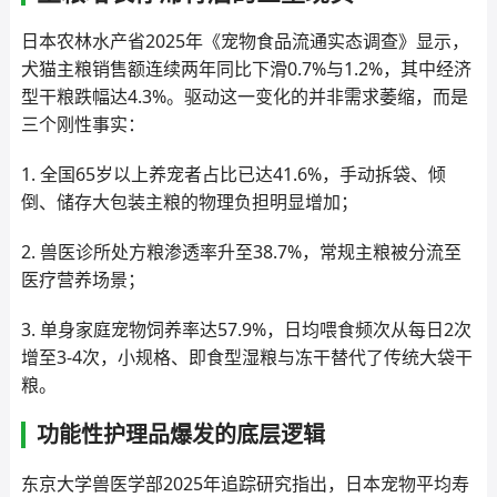
日本农林水产省2025年《宠物食品流通实态调查》显示，
犬猫主粮销售额连续两年同比下滑0.7%与1.2%，其中经济
型干粮跌幅达4.3%。驱动这一变化的并非需求萎缩，而是
三个刚性事实：
1. 全国65岁以上养宠者占比已达41.6%，手动拆袋、倾
倒、储存大包装主粮的物理负担明显增加；
2. 兽医诊所处方粮渗透率升至38.7%，常规主粮被分流至
医疗营养场景；
3. 单身家庭宠物饲养率达57.9%，日均喂食频次从每日2次
增至3-4次，小规格、即食型湿粮与冻干替代了传统大袋干
粮。
功能性护理品爆发的底层逻辑
东京大学兽医学部2025年追踪研究指出，日本宠物平均寿