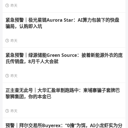
昨天
紧急预警｜极光星链Aurora Star：AI算力包装下的快盘
骗局，认购即入坑
昨天
紧急预警｜绿源储能Green Source：披着新能源外衣的庞
氏传销盘，8月千人大会就
昨天
正主查无此号｜大华汇盈单割跑路中：柬埔寨骗子套牌巴
黎狮集团，你的本金已
昨天
预警｜拜尔交易所Buyerex：“0撸”为饵，AI小龙虾实为分