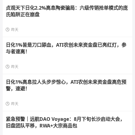
贞观天下日化2.2%高息陶瓷骗局：六级传销抢单模式的庞
氏陷阱正在崩盘
昨天
日化1%皆是刀口舔血，ATI农创未来资金盘已亮红灯，参
与者速离！
昨天
日化1%高息拉人头步步惊心，ATI农创未来资金盘高危预
警，速避！
昨天
紧急预警｜远航DAO Voyage：8月下旬长沙启动大会，
旧盘团队平移，RWA+大宗商品包