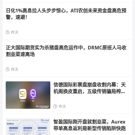
日化1%高息拉人头步步惊心，ATI农创未来资金盘高危预
警，速避！
昨天
正大国际期货实为杀猪盘高危运作中，DRMC原班人马收
割韭菜速离场
昨天
信德国际彩票盘崩盘收割内幕：天
机阁换皮重启，五级传销骗局榨干
散户，立即
昨天
智盈国际刚开盘就割韭菜，Aurex
带单高息返利是新型传销陷阱快跑