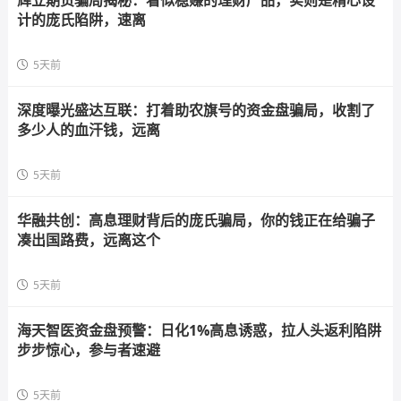
辉立期货骗局揭秘：看似稳赚的理财产品，实则是精心设
计的庞氏陷阱，速离
5天前
深度曝光盛达互联：打着助农旗号的资金盘骗局，收割了
多少人的血汗钱，远离
5天前
华融共创：高息理财背后的庞氏骗局，你的钱正在给骗子
凑出国路费，远离这个
5天前
海天智医资金盘预警：日化1%高息诱惑，拉人头返利陷阱
步步惊心，参与者速避
5天前