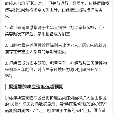
命较2010年延长3.2年，但关节退行、牙周炎、皮肤屏障损
伤等慢性问题检出率同步上升。由此催生出精准护理需
求：
1. 修毛器销量激增源于老年犬猫被毛打结率超62%，专业
美容频次下降后，家用设备成为刚需；
2. 口腔喷雾在兽医候诊区陈列占比达71%，因83%的就诊
猫存在未被主人察觉的早期牙龈炎；
3. 舒缓膏成分表中泛醇、积雪草苷、神经酰胺三类活性物
采购量三年翻倍，对应居家环境压力源识别率提升至4
9%。
渠道端的响应速度远超预期
伊藤洋华堂宠物专区已将护理品类陈列面积扩大至主粮区
的1.8倍；乐天市场数据显示，带“兽医监修”标签的护理产
品复购周期为2.7个月，明显短于主粮的5.4个月。供应链