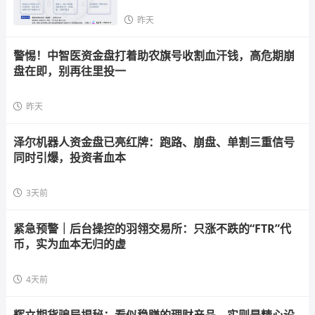
昨天
警惕！中智医资金盘打着助农旗号收割血汗钱，高危期崩
盘在即，别再往里投一
昨天
泽尔机器人资金盘已亮红牌：跑路、崩盘、单割三重信号
同时引爆，投资者血本
3天前
紧急预警｜后台操控的羽翎交易所：只涨不跌的“FTR”代
币，实为血本无归的虚
4天前