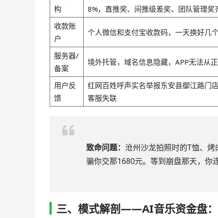
构
8%，直推奖、间推级差奖、团队管理奖
收款账
个人微信和支付宝收款码，一天换好几
户
服务器/
境外托管，域名信息隐藏，APP无法从
备案
用户反
红网百姓呼声实名举报东安县御江路门
馈
客服失联
致命问题：
沧州沙龙拍照时的T恤、烤肉
骗你交那1680元。等到崩盘那天，你
三、模式解剖——AI音乐资金盘：