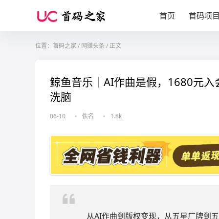
首页
首码项
位置：
首码之家
/
网赚头条
/
正文
鲸鱼音乐｜AI作曲是假，1680
洗脑
06-10
佚名
1.8k
从AI作曲到版权变现，从五星厂牌到