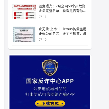
紧急曝光！7月全网50个高危资
金盘完整名单，看看是否有你正
在
07-13
查无此“上市”｜Firmus仿盘盗用
正规公司名义，正主不知道，骗
07-10