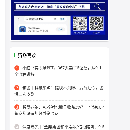
猜您喜欢
小红书卖职场PPT，367天卖了6位数，从0-1
1
全流程讲解
预警｜科融聚盈：提现不到账、后台造假，警
2
惕二次收割
智慧养殖：AI养猪也能日收益3%？一个连ICP
3
备案都没有的境外资金盘
深度曝光｜“金鼎集团和平娱乐”倍投陷阱：9.6
4