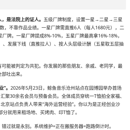
人，是法院上的证人。
五级厂牌制度，设置一星→二星→三星
数，不靠作品业绩。一星厂牌需直推6人（每人1680元），二
牌。一星厂牌提成8%-10%，五星厂牌最高拿16%-18%，
元）、发展下线（直推拉人）、按人头层级计酬（五星取五层抽
有可能被判定为共犯。你发展的那些朋友、亲戚、老同学，最
全部吐出来。
业”。
2026年5月23日，鲸鱼音乐沧州站点在园博园举办首场
，汇聚30余名会员与预备会员。全体成员穿统一T恤拍全家福、
，北京站点负责人带来“海外运营经验”。你以为是正经创业沙
一部分就用来租场地、买烤肉、印T恤了。
错过就是永别。系统维护=正在搬服务器=跑路倒计时。