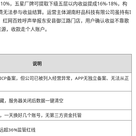
10%，五星厂牌可提取下级五层以内收益提成16%-18%，构
缴费无法参与收益结算。运营主体湖南籽品科技有限公司虽持有I
名录。红网百姓呼声举报东安县御江路门店，用户确认收益不靠歌
来源，收款走个人账户。
说明
ICP备案，但公司已被列入经营异常，APP无独立备案、无法从正
藏，服务器关闭后数据一键清空
，一天换好几个账号，无第三方资金托管
，远超36%监管红线