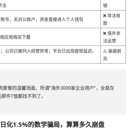
齐全
销
❌ 非法收
个账号，无对公账户，资金直接进入个人钱包
款
❌ 境外非
正规应用商店下载
法运营
店；公司已被列入经营异常；平台已出现提现延迟、
⚠️ 崩盘前
兆
聚餐的温馨场面、所谓“海外3000家企业用户”，全是在
连那件T恤都找不到了。
日化1.5%的数学骗局，算算多久崩盘