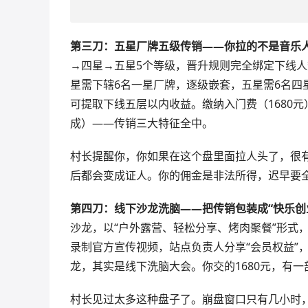
第三刀：五星厂牌五级传销——你拉的不是音乐
→四星→五星5个等级，晋升规则完全绑定下线人
星需下辖6名一星厂牌，逐级嵌套，五星需6名四星厂
可提取下线五层以内收益。缴纳入门费（1680
成）——传销三大特征全中。
村长提醒你，你如果在这个盘里面拉人头了，很
后都会变成证人。你的佣金是非法所得，迟早要
第四刀：线下沙龙洗脑——把传销包装成“快乐创
沙龙，以“户外露营、轻松分享、烤肉聚餐”形式
录制官方宣传视频，站点负责人分享“会员权益”
龙，其实是线下洗脑大会。你交的1680元，有
村长见过太多这种盘子了。崩盘窗口只有几小时，