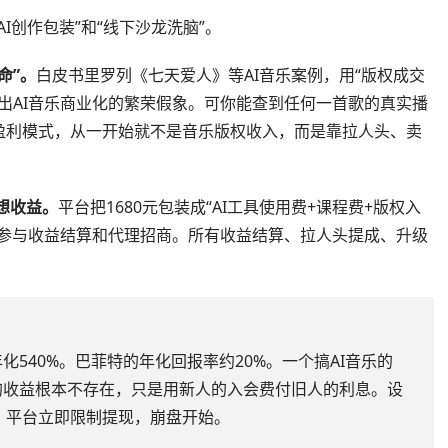
I创作包装”和“线下沙龙洗脑”。
命”。
白皮书里罗列《七天爱人》等AI音乐案例，用“版权成交
，营造出AI音乐商业化的繁荣假象。可你能查到任何一首歌的真实播
盈利模式，从一开始就不是音乐版权收入，而是靠拉人头、卖
想收益。
平台把1680元包装成“AI工具使用费+课程费+版权入
法参与收益结算和代理招商。所有收益结算、拉人头提成、升级
年化540%。巴菲特的年化回报率约20%。一个搞AI音乐的
的收益根本不存在，只是用新人的入会费付旧人的利息。设
P时，平台立即限制提现，崩盘开始。