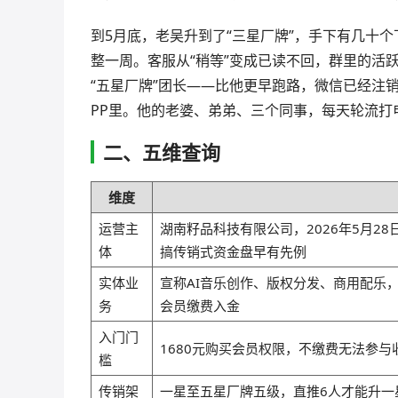
到5月底，老吴升到了“三星厂牌”，手下有几十个
整一周。客服从“稍等”变成已读不回，群里的活
“五星厂牌”团长——比他更早跑路，微信已经注销
PP里。他的老婆、弟弟、三个同事，每天轮流打
二、五维查询
维度
运营主
湖南籽品科技有限公司，2026年5月2
体
搞传销式资金盘早有先例
实体业
宣称AI音乐创作、版权分发、商用配乐
务
会员缴费入金
入门门
1680元购买会员权限，不缴费无法参
槛
传销架
一星至五星厂牌五级，直推6人才能升一星，