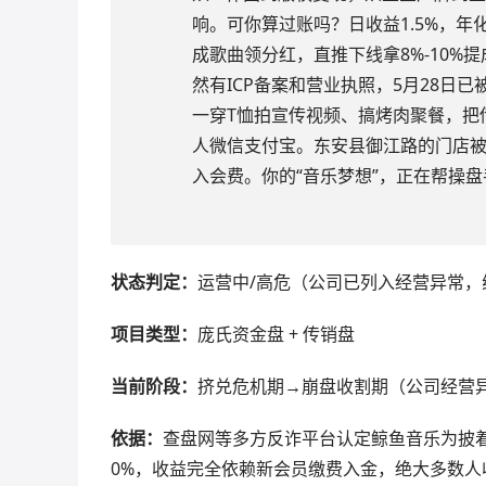
响。可你算过账吗？日收益1.5%，年化
成歌曲领分红，直推下线拿8%-10%提
然有ICP备案和营业执照，5月28日
一穿T恤拍宣传视频、搞烤肉聚餐，把传
人微信支付宝。东安县御江路的门店
入会费。你的“音乐梦想”，正在帮操
状态判定：
运营中/高危（公司已列入经营异常
项目类型：
庞氏资金盘 + 传销盘
当前阶段：
挤兑危机期→崩盘收割期（公司经营
依据：
查盘网等多方反诈平台认定鲸鱼音乐为披着A
0%，收益完全依赖新会员缴费入金，绝大多数人