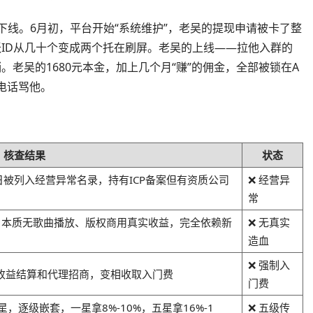
下线。6月初，平台开始“系统维护”，老吴的提现申请被卡了整
跃ID从几十个变成两个托在刷屏。老吴的上线——拉他入群的
。老吴的1680元本金，加上几个月“赚”的佣金，全部被锁在A
电话骂他。
核查结果
状态
8日被列入经营异常名录，持有ICP备案但有资质公司
❌ 经营异
常
，本质无歌曲播放、版权商用真实收益，完全依赖新
❌ 无真实
造血
❌ 强制入
与收益结算和代理招商，变相收取入门费
门费
逐级嵌套，一星拿8%-10%，五星拿16%-1
❌ 五级传