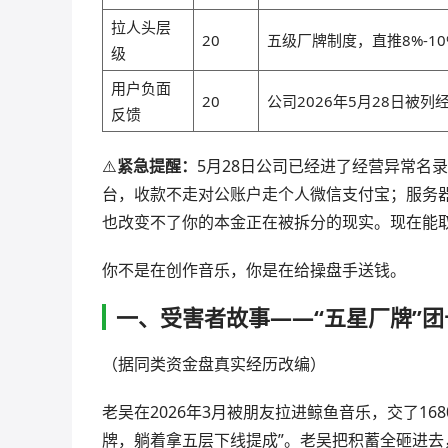
拉人头层
20
五级厂牌制度，直推8%-1
级
用户负面
20
公司2026年5月28日被
反馈
⚠️
紧急提醒：
5月28日公司已经进了经营异常名录
台，收款不走对公账户走个人微信支付宝；服务
也改变不了你的本金正在被拆分的现实。现在能
你不是在创作音乐，你是在给操盘手送钱。
一、受害者故事——“五星厂牌”
（据同类资金盘真实经历改编）
老吴在2026年3月被朋友拉进鲸鱼音乐，交了16
牌，躺着拿五层下线提成”。老吴把积蓄全砸进