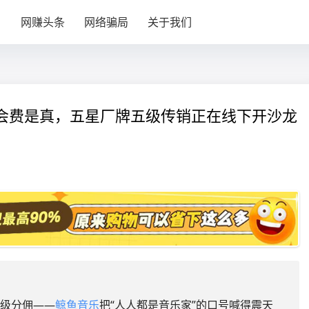
目
网赚头条
网络骗局
关于我们
元入会费是真，五星厂牌五级传销正在线下开沙龙
五级分佣——
鲸鱼音乐
把“人人都是音乐家”的口号喊得震天