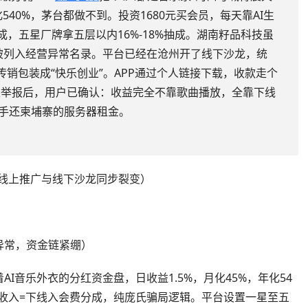
540%，茅台都做不到。投资1680元买会员，每天靠AI生
成，五星厂牌拿五层以内16%-18%抽成。湖南籽品科技虽
已被列入经营异常名录。平台已经在沧州开了线下沙龙，统
销包装成“快乐创业”。APP通过个人链接下载，收款走个
被举报后，用户已确认：收益完全不靠歌曲播放，全靠下线
盘手还柬埔寨的服务器租金。
，线上推广与线下沙龙同步裂变）
异常，资金链紧绷）
I音乐外衣的分红资金盘，日收益1.5%，月化45%，年化54
收入=下线入会费分成，纯庞氏骗局逻辑。平台设置一星至五