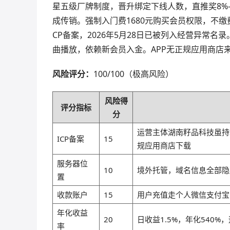
星五级厂牌制度，晋升绑定下线人数，直推奖8%-
成传销。强制入门费1680元购买会员权限，不
CP备案，2026年5月28日已被列入经营异常
曲播放，依赖新会员入金。APP无正规应用商店
风险评分：
100/100（极高风险）
风险得
评分指标
分
运营主体湖南籽品科技虽持
ICP备案
15
规应用商店下载
服务器位
10
境外托管，域名信息全部隐
置
收款账户
15
用户充值走个人微信支付宝
年化收益
20
日收益1.5%，年化540%
率