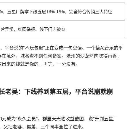
0%，五星厂牌拿下级五层16%-18%，完全符合传销三大特征
列经营异常，红网举报、线下门店被查
，平台说的“不玩包退”正在变成一句空话。一个搞AI音乐的平
器在境外，域名查不到任何备案。沧州的沙龙烤肉吃得再香，
取出来的钱就是你的，再等，一分没有。
团长老吴：下线养到第五层，平台说崩就崩
80元成为“永久会员”。群里天天晒收益截图，说“升到五星厂
去，又把老婆、弟弟、三个同事全拉了进来。