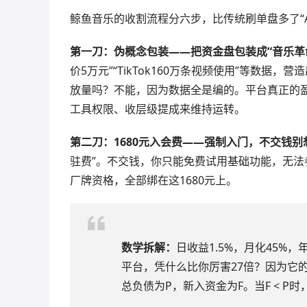
鲸鱼音乐的收割流程分六步，比传统刷单盘多了“A
第一刀：伪概念包装——把资金盘包装成“音乐革
价5万元”“TikTok160万条视频使用”等数据
放量吗？不能，因为数据全是编的。平台真正的
工具权限、收层级提成来维持运转。
第二刀：1680元入会费——强制入门，不交钱别
驻费”。不交钱，你只能免费试用基础功能，无
厂牌资格，全部绑在这1680元上。
数学拆解：
日收益1.5%，月化45%，
平台，凭什么比你厉害27倍？因为它
总负债为P，新入资金为F。当F < 