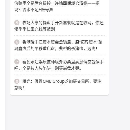
倍赔率全是后台操控，连输四期爆仓清零——提
现？流水不足+账号异
牧场大亨的操盘手开新套餐就是在收网，你还
5
傻乎乎往里充钱等被割
香港瑞丰汇资本资金盘骗局，原“拓界资本”骗
6
局崩盘后的平移重启盘，典型的杀猪盘，远离！
看到永汇娱乐这种境外彩票盘高息诱惑就停手
7
吧，全是拉人头陷阱，别等崩盘才哭。
曝光：假冒CME Group芝加哥交易所，要注
8
意啊！