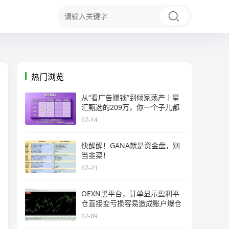
热门浏览
从“看广告赚钱”到倾家荡产｜星
汇甄选的209万，你一个子儿都
07-14
快醒醒！GANA就是资金盘，别
当韭菜！
07-23
OEXN黑平台，订单显示盈利平
仓直接变亏损容易造成账户爆仓
07-09