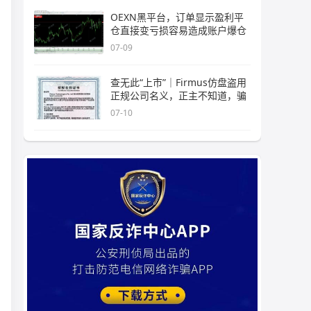
OEXN黑平台，订单显示盈利平
仓直接变亏损容易造成账户爆仓
07-09
查无此“上市”｜Firmus仿盘盗用
正规公司名义，正主不知道，骗
07-10