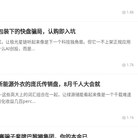
1.8k
I算力包装下的快盘骗局，认购即入坑
起，让极光星链听起来像是下一个科技独角兽。但它一不上架正规应用
I创投，而是...
1.7k
披着新能源外衣的庞氏传销盘，8月千人大会就
—这些高大上的词汇组合在一起，让绿源储能看起来像是一个千载难逢
益几百perc...
1.1k
寨骗子套牌巴黎狮集团，你的本金已