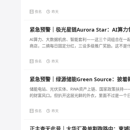
佚名
昨天
紧急预警｜极光星链Aurora Star：A
AI算力、大数据机房、智能套利——这三个词组合在一
商店，二搞每日固定分红，三设多级推广奖励。这不是什么A
佚名
昨天
紧急预警｜绿源储能Green Source：
储能电站、光伏实体、RWA资产上链、国家政策扶持—
的财富风口。但扒开这层光鲜的外衣，里面不过是一个日化收
佚名
昨天
正主查无此号｜大华汇盈单割跑路中：柬埔