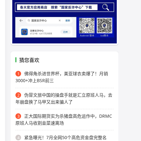
猜您喜欢
佛得角杀进世界杯，美亚球衣卖爆了！月销
1
3000+冲上BSR前三
伪冒文旅中国的操盘手就是汇立原班人马，去
2
年崩盘换了马甲又出来骗人了
正大国际期货实为杀猪盘高危运作中，DRMC
3
原班人马收割韭菜速离场
紧急曝光！7月全网50个高危资金盘完整名
4