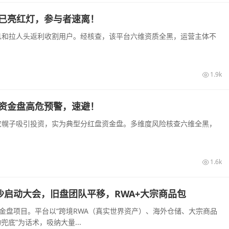
盘已亮红灯，参与者速离！
高息和拉人头返利收割用户。经核查，该平台六维资质全黑，运营主体不
1.9k
来资金盘高危预警，速避！
助农幌子吸引投资，实为典型分红盘资金盘。多维度风险核查六维全黑，
1.6k
旬长沙启动大会，旧盘团队平移，RWA+大宗商品包
装的资金盘项目。平台以“跨境RWA（真实世界资产）、海外仓储、大宗商品
底”为话术，吸纳大量...