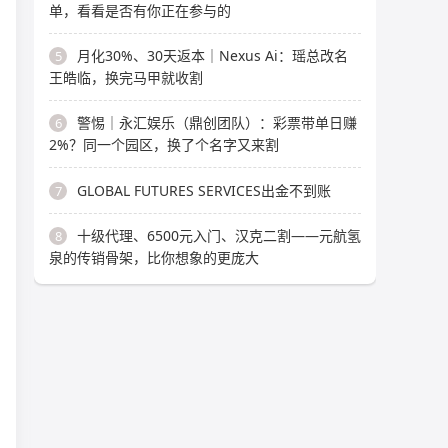
单，看看是否有你正在参与的
月化30%、30天返本｜Nexus Ai：瑶总改名
5
王皓临，换完马甲就收割
警惕｜永汇娱乐（鼎创团队）：彩票带单日赚
6
2%？同一个园区，换了个名字又来割
GLOBAL FUTURES SERVICES出金不到账
7
十级代理、6500元入门、汉克二割——元航氢
8
泉的传销骨架，比你想象的更庞大