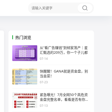
热门浏览
从“看广告赚钱”到倾家荡产｜星
汇甄选的209万，你一个子儿都
07-14
快醒醒！GANA就是资金盘，别
当韭菜！
07-23
紧急曝光！7月全网50个高危资
金盘完整名单，看看是否有你正
在
07-13