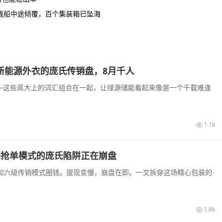
当的支线船中途倾覆，百个集装箱已坠海
披着新能源外衣的庞氏传销盘，8月千人
—这些高大上的词汇组合在一起，让绿源储能看起来像是一个千载难逢
1.1k
销抢单模式的庞氏陷阱正在崩盘
息和六级传销模式圈钱。提现变慢，崩盘在即。一文拆穿这场精心包装的
1.8k