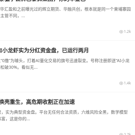
大华汇盈和之前曝光过的辉立期货、华融共创，根本就是同一个柬埔寨园
管不同，...
1.2k
，AI小龙虾实为分红资金盘，已运行两月
“0撸”为噱头，打着AI量化交易的旗号迅速裂变。号称注册即送“AI小龙
破30%。看似无...
1.4k
换壳重生，高危期收割正在加速
管，实为典型资金盘。平台无任何合法资质，六维风险全黑，数学模型
，这是你的...
2.7k