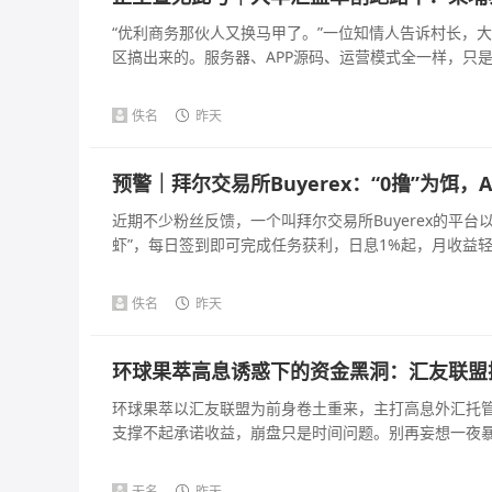
“优利商务那伙人又换马甲了。”一位知情人告诉村长，
区搞出来的。服务器、APP源码、运营模式全一样，只是主
佚名
昨天
预警｜拜尔交易所Buyerex：“0撸”为饵
近期不少粉丝反馈，一个叫拜尔交易所Buyerex的平台以
虾”，每日签到即可完成任务获利，日息1%起，月收益轻松
佚名
昨天
环球果萃高息诱惑下的资金黑洞：汇友联盟
环球果萃以汇友联盟为前身卷土重来，主打高息外汇托
支撑不起承诺收益，崩盘只是时间问题。别再妄想一夜暴富
无名
昨天