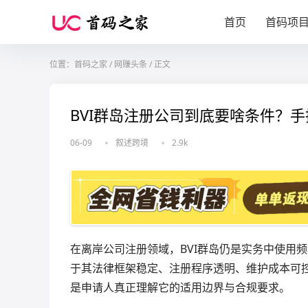
首页
首码项
位置：
首码之家
/
网赚头条
/
正文
BVI群岛注册公司到底要啥条件？
06-09
叙述跨境
2.9k
在离岸公司注册领域，BVI群岛仍是实务中使用
于其法律框架稳定、注册程序透明、维护成本可
是申请人真正理解它的适用边界与合规要求。